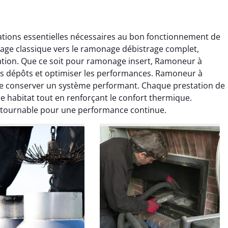
tions essentielles nécessaires au bon fonctionnement de
age classique vers le ramonage débistrage complet,
tion. Que ce soit pour ramonage insert, Ramoneur à
les dépôts et optimiser les performances. Ramoneur à
de conserver un système performant. Chaque prestation de
 habitat tout en renforçant le confort thermique.
colas Perrin
Yannick Morel
ntournable pour une performance continue.
2 janvier 2026
12 juillet 2025
ntion rapide et très
Intervention très efficace
 pour le ramonage
pour le ramonage débistrage
age. On sent tout de
de ma cheminée. Le tirage
 différence au niveau
est nettement meilleur et
age. Très satisfait.
plus aucune odeur. Travail
propre et rapide.