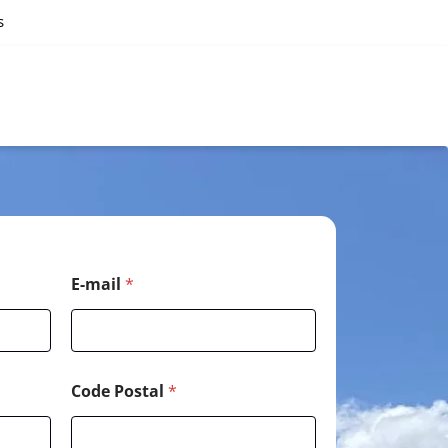
s
E-mail
*
Code Postal
*