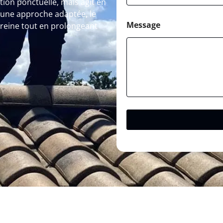
ion ponctuelle, mais agit en
a
à une approche adaptée, le
i
l
Message
ereine tout en prolongeant