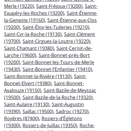
Merle (19220)
,
Saint-Fréjoux (19200)
,
Saint-
Exupéry-les-Roches (19200)
,
Saint-Étienne-
la-Geneste (19160)
,
Saint-Étienne-aux-Clos
(19200)
,
Saint-Éloy-les-Tuileries (19210)
,
Saint-Cyr-la-Roche (19130)
,
Saint-Clément
(19700)
,
Saint-Cirgues-la-Loutre (19220)
,
Saint-Chamant (19380)
,
Saint-Cernin-de-
Larche (19600)
,
Saint-Bonnet-près-Bort
(19200)
,
Saint-Bonnet-les-Tours-de-Merle
(19430)
,
Saint-Bonnet-l’Enfantier (19410)
,
Saint-Bonnet-la-Rivière (19130)
,
Saint-
Bonnet-Elvert (19380)
,
Saint-Bonnet-
Avalouze (19150)
,
Saint-Bazile-de-Meyssac
(19500)
,
Saint-Bazile-de-la-Roche (19320)
,
Saint-Aulaire (19130)
,
Saint-Augustin
(19390)
,
Saillac (19500)
,
Sadroc (19270)
,
Royères (87400)
,
Rosiers-d’Égletons
(19300)
,
Rosiers-de-Juillac (19350)
,
Roche-