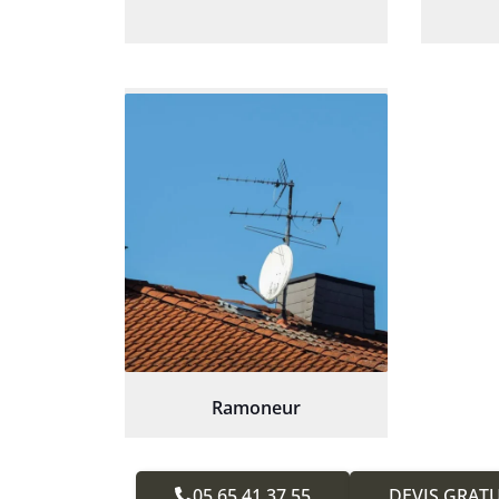
Ramoneur
05.65.41.37.55
DEVIS GRATU