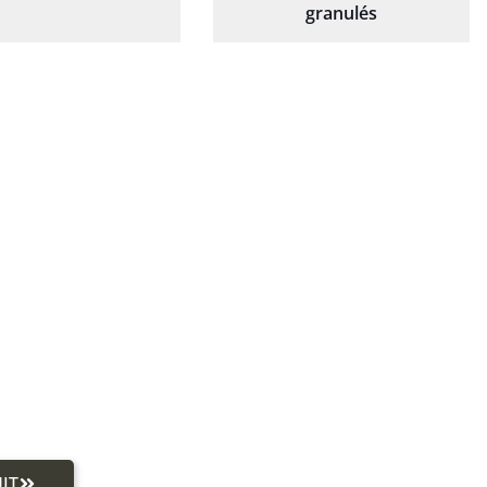
granulés
IT