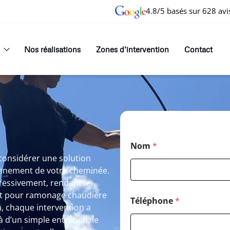
4.8/5 basés sur 628 avi
Nos réalisations
Zones d’intervention
Contact
*
Nom
*
E
-
considérer une solution
m
onnement de votre cheminée.
a
rogressivement, rendant le
i
it pour ramonage chaudière
l
Téléphone
*
E
, chaque intervention a
-
à d’un simple entretien, le
m