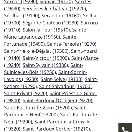
Sornac (19290)
,
Sioniac (19120)
,
Sexcles
(19430)
,
Servières-le-Château (19220)
,
Sérilhac (19190)
,
Sérandon (19160)
,
Seilhac
(19700)
,
Ségur-le-Château (19230)
,
Sarroux
(19110)
,
Salon-la-Tour (19510)
,
Sainte-
Marie-Lapanouze (19160)
,
Sainte-
Fortunade (19490)
,
Sainte-Féréole (19270)
,
Saint-Yrieix-le-Déjalat (19300)
,
Saint-Ybard
(19140)
,
Saint-Victour (19200)
,
Saint-Viance
(19240)
,
Saint-Sylvain (19380)
,
Saint-
Sulpice-les-Bois (19250)
,
Saint-Sornin-
Lavolps (19230)
,
Saint-Solve (19130)
,
Saint-
Setiers (19290)
,
Saint-Salvadour (19700)
,
Saint-Privat (19220)
,
Saint-Priest-de-Gimel
(19800)
,
Saint-Pardoux-l’Ortigier (19270)
,
Saint-Pardoux-le-Vieux (19200)
,
Saint-
Pardoux-le-Neuf (23200)
,
Saint-Pardoux-le-
Neuf (19200)
,
Saint-Pardoux-la-Croisille
(19320)
,
Saint-Pardoux-Corbier (19210)
,