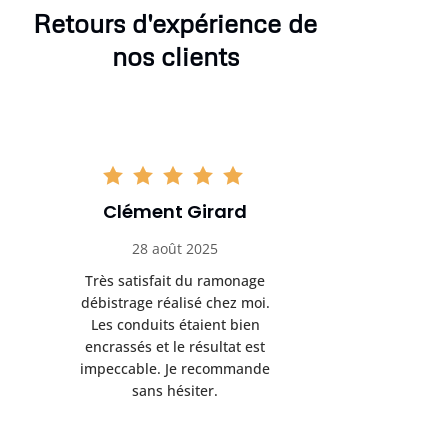
Retours d'expérience de
nos clients
Clément Girard
Romai
28 août 2025
05 se
Très satisfait du ramonage
Excelle
débistrage réalisé chez moi.
ramonag
Les conduits étaient bien
L’interven
encrassés et le résultat est
retrouve
impeccable. Je recommande
fonctionne
sans hésiter.
Rien