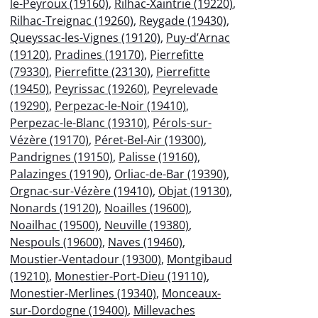
le-Peyroux (19160)
,
Rilhac-Xaintrie (19220)
,
Rilhac-Treignac (19260)
,
Reygade (19430)
,
Queyssac-les-Vignes (19120)
,
Puy-d’Arnac
(19120)
,
Pradines (19170)
,
Pierrefitte
(79330)
,
Pierrefitte (23130)
,
Pierrefitte
(19450)
,
Peyrissac (19260)
,
Peyrelevade
(19290)
,
Perpezac-le-Noir (19410)
,
Perpezac-le-Blanc (19310)
,
Pérols-sur-
Vézère (19170)
,
Péret-Bel-Air (19300)
,
Pandrignes (19150)
,
Palisse (19160)
,
Palazinges (19190)
,
Orliac-de-Bar (19390)
,
Orgnac-sur-Vézère (19410)
,
Objat (19130)
,
Nonards (19120)
,
Noailles (19600)
,
Noailhac (19500)
,
Neuville (19380)
,
Nespouls (19600)
,
Naves (19460)
,
Moustier-Ventadour (19300)
,
Montgibaud
(19210)
,
Monestier-Port-Dieu (19110)
,
Monestier-Merlines (19340)
,
Monceaux-
sur-Dordogne (19400)
,
Millevaches