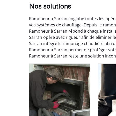
Nos solutions
Ramoneur à Sarran englobe toutes les opéra
vos systèmes de chauffage. Depuis le ramon
Ramoneur à Sarran répond à chaque installa
Sarran opère avec rigueur afin de éliminer 
Sarran intègre le ramonage chaudière afin 
Ramoneur à Sarran permet de protéger votre
Ni
Ramoneur à Sarran reste une solution inco
2
Interve
propre
débistr
suite la
du tir