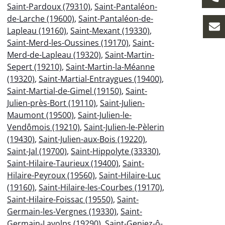
Saint-Pardoux (79310)
,
Saint-Pantaléon-
de-Larche (19600)
,
Saint-Pantaléon-de-
Lapleau (19160)
,
Saint-Mexant (19330)
,
Saint-Merd-les-Oussines (19170)
,
Saint-
Merd-de-Lapleau (19320)
,
Saint-Martin-
Sepert (19210)
,
Saint-Martin-la-Méanne
(19320)
,
Saint-Martial-Entraygues (19400)
,
Saint-Martial-de-Gimel (19150)
,
Saint-
Julien-près-Bort (19110)
,
Saint-Julien-
Maumont (19500)
,
Saint-Julien-le-
Vendômois (19210)
,
Saint-Julien-le-Pèlerin
(19430)
,
Saint-Julien-aux-Bois (19220)
,
Saint-Jal (19700)
,
Saint-Hippolyte (33330)
,
Saint-Hilaire-Taurieux (19400)
,
Saint-
Hilaire-Peyroux (19560)
,
Saint-Hilaire-Luc
(19160)
,
Saint-Hilaire-les-Courbes (19170)
,
Saint-Hilaire-Foissac (19550)
,
Saint-
Germain-les-Vergnes (19330)
,
Saint-
Germain-Lavolps (19290)
,
Saint-Geniez-ô-