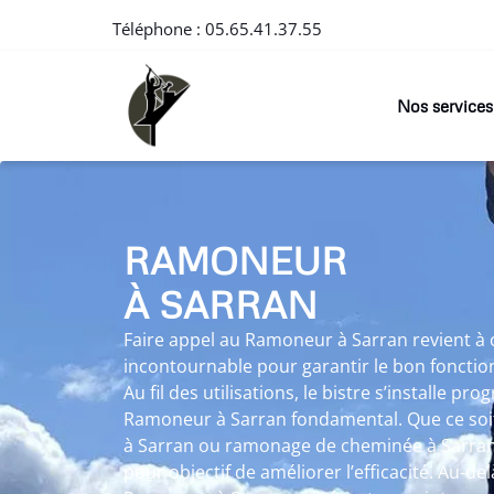
Téléphone :
05.65.41.37.55
Nos services
RAMONEUR
À SARRAN
Faire appel au Ramoneur à Sarran revient à 
incontournable pour garantir le bon foncti
Au fil des utilisations, le bistre s’installe p
Ramoneur à Sarran fondamental. Que ce so
à Sarran ou ramonage de cheminée à Sarran
pour objectif de améliorer l’efficacité. Au-del