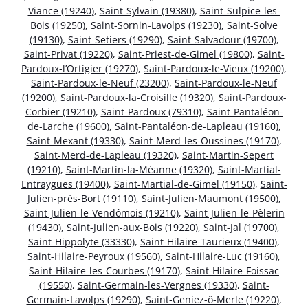
Viance (19240)
,
Saint-Sylvain (19380)
,
Saint-Sulpice-les-
Bois (19250)
,
Saint-Sornin-Lavolps (19230)
,
Saint-Solve
(19130)
,
Saint-Setiers (19290)
,
Saint-Salvadour (19700)
,
Saint-Privat (19220)
,
Saint-Priest-de-Gimel (19800)
,
Saint-
Pardoux-l’Ortigier (19270)
,
Saint-Pardoux-le-Vieux (19200)
,
Saint-Pardoux-le-Neuf (23200)
,
Saint-Pardoux-le-Neuf
(19200)
,
Saint-Pardoux-la-Croisille (19320)
,
Saint-Pardoux-
Corbier (19210)
,
Saint-Pardoux (79310)
,
Saint-Pantaléon-
de-Larche (19600)
,
Saint-Pantaléon-de-Lapleau (19160)
,
Saint-Mexant (19330)
,
Saint-Merd-les-Oussines (19170)
,
Saint-Merd-de-Lapleau (19320)
,
Saint-Martin-Sepert
(19210)
,
Saint-Martin-la-Méanne (19320)
,
Saint-Martial-
Entraygues (19400)
,
Saint-Martial-de-Gimel (19150)
,
Saint-
Julien-près-Bort (19110)
,
Saint-Julien-Maumont (19500)
,
Saint-Julien-le-Vendômois (19210)
,
Saint-Julien-le-Pèlerin
(19430)
,
Saint-Julien-aux-Bois (19220)
,
Saint-Jal (19700)
,
Saint-Hippolyte (33330)
,
Saint-Hilaire-Taurieux (19400)
,
Saint-Hilaire-Peyroux (19560)
,
Saint-Hilaire-Luc (19160)
,
Saint-Hilaire-les-Courbes (19170)
,
Saint-Hilaire-Foissac
(19550)
,
Saint-Germain-les-Vergnes (19330)
,
Saint-
Germain-Lavolps (19290)
,
Saint-Geniez-ô-Merle (19220)
,