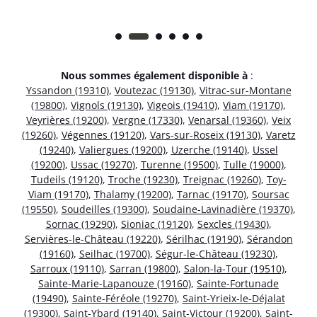
Nous sommes également disponible à
:
Yssandon (19310)
,
Voutezac (19130)
,
Vitrac-sur-Montane
(19800)
,
Vignols (19130)
,
Vigeois (19410)
,
Viam (19170)
,
Veyrières (19200)
,
Vergne (17330)
,
Venarsal (19360)
,
Veix
(19260)
,
Végennes (19120)
,
Vars-sur-Roseix (19130)
,
Varetz
(19240)
,
Valiergues (19200)
,
Uzerche (19140)
,
Ussel
(19200)
,
Ussac (19270)
,
Turenne (19500)
,
Tulle (19000)
,
Tudeils (19120)
,
Troche (19230)
,
Treignac (19260)
,
Toy-
Viam (19170)
,
Thalamy (19200)
,
Tarnac (19170)
,
Soursac
(19550)
,
Soudeilles (19300)
,
Soudaine-Lavinadière (19370)
,
Sornac (19290)
,
Sioniac (19120)
,
Sexcles (19430)
,
Servières-le-Château (19220)
,
Sérilhac (19190)
,
Sérandon
(19160)
,
Seilhac (19700)
,
Ségur-le-Château (19230)
,
Sarroux (19110)
,
Sarran (19800)
,
Salon-la-Tour (19510)
,
Sainte-Marie-Lapanouze (19160)
,
Sainte-Fortunade
(19490)
,
Sainte-Féréole (19270)
,
Saint-Yrieix-le-Déjalat
(19300)
,
Saint-Ybard (19140)
,
Saint-Victour (19200)
,
Saint-