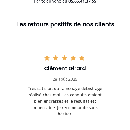
Par téléphone au
05.65.41.37.55
Les retours positifs de nos clients
Clément Girard
28 août 2025
e
Très satisfait du ramonage débistrage
née.
réalisé chez moi. Les conduits étaient
déb
et
bien encrassés et le résultat est
ret
 et
impeccable. Je recommande sans
hésiter.