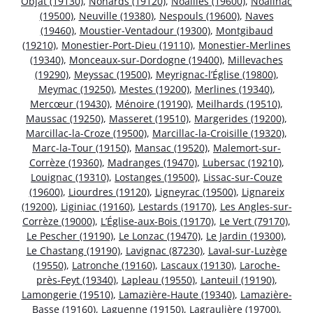
Objat (19130)
,
Nonards (19120)
,
Noailles (19600)
,
Noailhac
(19500)
,
Neuville (19380)
,
Nespouls (19600)
,
Naves
(19460)
,
Moustier-Ventadour (19300)
,
Montgibaud
(19210)
,
Monestier-Port-Dieu (19110)
,
Monestier-Merlines
(19340)
,
Monceaux-sur-Dordogne (19400)
,
Millevaches
(19290)
,
Meyssac (19500)
,
Meyrignac-l’Église (19800)
,
Meymac (19250)
,
Mestes (19200)
,
Merlines (19340)
,
Mercœur (19430)
,
Ménoire (19190)
,
Meilhards (19510)
,
Maussac (19250)
,
Masseret (19510)
,
Margerides (19200)
,
Marcillac-la-Croze (19500)
,
Marcillac-la-Croisille (19320)
,
Marc-la-Tour (19150)
,
Mansac (19520)
,
Malemort-sur-
Corrèze (19360)
,
Madranges (19470)
,
Lubersac (19210)
,
Louignac (19310)
,
Lostanges (19500)
,
Lissac-sur-Couze
(19600)
,
Liourdres (19120)
,
Ligneyrac (19500)
,
Lignareix
(19200)
,
Liginiac (19160)
,
Lestards (19170)
,
Les Angles-sur-
Corrèze (19000)
,
L’Église-aux-Bois (19170)
,
Le Vert (79170)
,
Le Pescher (19190)
,
Le Lonzac (19470)
,
Le Jardin (19300)
,
Le Chastang (19190)
,
Lavignac (87230)
,
Laval-sur-Luzège
(19550)
,
Latronche (19160)
,
Lascaux (19130)
,
Laroche-
près-Feyt (19340)
,
Lapleau (19550)
,
Lanteuil (19190)
,
Lamongerie (19510)
,
Lamazière-Haute (19340)
,
Lamazière-
Basse (19160)
,
Laguenne (19150)
,
Lagraulière (19700)
,