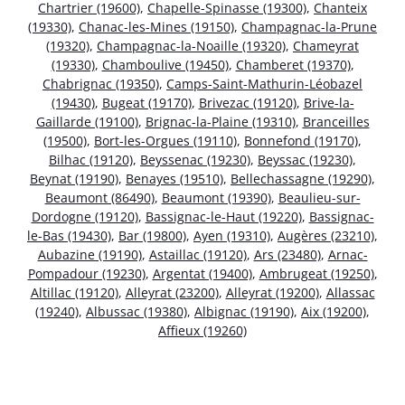
Chartrier (19600)
,
Chapelle-Spinasse (19300)
,
Chanteix
(19330)
,
Chanac-les-Mines (19150)
,
Champagnac-la-Prune
(19320)
,
Champagnac-la-Noaille (19320)
,
Chameyrat
(19330)
,
Chamboulive (19450)
,
Chamberet (19370)
,
Chabrignac (19350)
,
Camps-Saint-Mathurin-Léobazel
(19430)
,
Bugeat (19170)
,
Brivezac (19120)
,
Brive-la-
Gaillarde (19100)
,
Brignac-la-Plaine (19310)
,
Branceilles
(19500)
,
Bort-les-Orgues (19110)
,
Bonnefond (19170)
,
Bilhac (19120)
,
Beyssenac (19230)
,
Beyssac (19230)
,
Beynat (19190)
,
Benayes (19510)
,
Bellechassagne (19290)
,
Beaumont (86490)
,
Beaumont (19390)
,
Beaulieu-sur-
Dordogne (19120)
,
Bassignac-le-Haut (19220)
,
Bassignac-
le-Bas (19430)
,
Bar (19800)
,
Ayen (19310)
,
Augères (23210)
,
Aubazine (19190)
,
Astaillac (19120)
,
Ars (23480)
,
Arnac-
Pompadour (19230)
,
Argentat (19400)
,
Ambrugeat (19250)
,
Altillac (19120)
,
Alleyrat (23200)
,
Alleyrat (19200)
,
Allassac
(19240)
,
Albussac (19380)
,
Albignac (19190)
,
Aix (19200)
,
Affieux (19260)