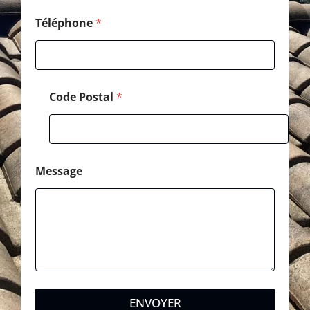
a
i
Téléphone
*
l
Code Postal
*
Message
ENVOYER