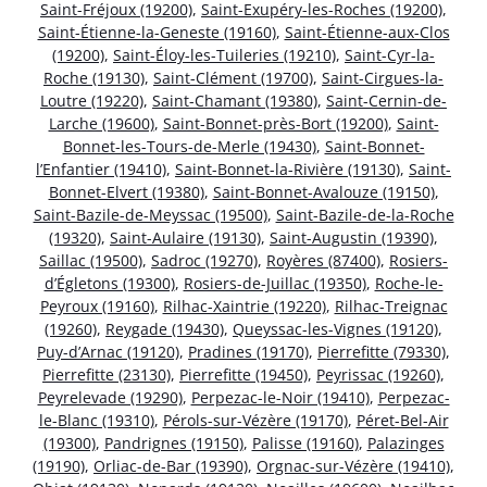
Saint-Fréjoux (19200)
,
Saint-Exupéry-les-Roches (19200)
,
Saint-Étienne-la-Geneste (19160)
,
Saint-Étienne-aux-Clos
(19200)
,
Saint-Éloy-les-Tuileries (19210)
,
Saint-Cyr-la-
Roche (19130)
,
Saint-Clément (19700)
,
Saint-Cirgues-la-
Loutre (19220)
,
Saint-Chamant (19380)
,
Saint-Cernin-de-
Larche (19600)
,
Saint-Bonnet-près-Bort (19200)
,
Saint-
Bonnet-les-Tours-de-Merle (19430)
,
Saint-Bonnet-
l’Enfantier (19410)
,
Saint-Bonnet-la-Rivière (19130)
,
Saint-
Bonnet-Elvert (19380)
,
Saint-Bonnet-Avalouze (19150)
,
Saint-Bazile-de-Meyssac (19500)
,
Saint-Bazile-de-la-Roche
(19320)
,
Saint-Aulaire (19130)
,
Saint-Augustin (19390)
,
Saillac (19500)
,
Sadroc (19270)
,
Royères (87400)
,
Rosiers-
d’Égletons (19300)
,
Rosiers-de-Juillac (19350)
,
Roche-le-
Peyroux (19160)
,
Rilhac-Xaintrie (19220)
,
Rilhac-Treignac
(19260)
,
Reygade (19430)
,
Queyssac-les-Vignes (19120)
,
Puy-d’Arnac (19120)
,
Pradines (19170)
,
Pierrefitte (79330)
,
Pierrefitte (23130)
,
Pierrefitte (19450)
,
Peyrissac (19260)
,
Peyrelevade (19290)
,
Perpezac-le-Noir (19410)
,
Perpezac-
le-Blanc (19310)
,
Pérols-sur-Vézère (19170)
,
Péret-Bel-Air
(19300)
,
Pandrignes (19150)
,
Palisse (19160)
,
Palazinges
(19190)
,
Orliac-de-Bar (19390)
,
Orgnac-sur-Vézère (19410)
,