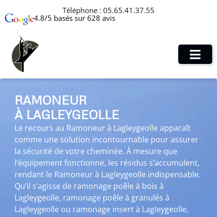
Téléphone :
05.65.41.37.55
4.8/5 basés sur 628 avis
RAMONEUR
À LAGLEYGEOLLE
Le recours au Ramoneur à Lagleygeolle apparaît
comme une solution incontournable pour assurer
la sécurité de votre cheminée. À mesure que
l’équipement fonctionne, les résidus s’accumulent,
rendant le Ramoneur à Lagleygeolle indispensable.
Qu’il s’agisse de ramonage poêle à bois à
Lagleygeolle, ramonage poêle à granulés à
Lagleygeolle ou ramonage insert à Lagleygeolle,