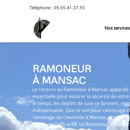
Téléphone :
05.65.41.37.55
Nos services
RAMONEUR
À MANSAC
Le recours au Ramoneur à Mansac apparaî
essentielle pour assurer la sécurité de votr
le temps, les dépôts de suie se forment, r
indispensable. Que ce soit pour ramonage 
ramonage de cheminée à Mansac, chaque in
améliorer l’efficacité. Le Ramoneur à Mansac