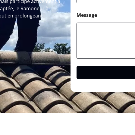
ais participe activement à
daptée, le Ramoneur à
Message
out en prolongeant