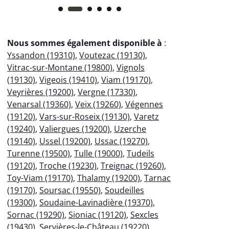
Nous sommes également disponible à
:
Yssandon (19310)
,
Voutezac (19130)
,
Vitrac-sur-Montane (19800)
,
Vignols
(19130)
,
Vigeois (19410)
,
Viam (19170)
,
Veyrières (19200)
,
Vergne (17330)
,
Venarsal (19360)
,
Veix (19260)
,
Végennes
(19120)
,
Vars-sur-Roseix (19130)
,
Varetz
(19240)
,
Valiergues (19200)
,
Uzerche
(19140)
,
Ussel (19200)
,
Ussac (19270)
,
Turenne (19500)
,
Tulle (19000)
,
Tudeils
(19120)
,
Troche (19230)
,
Treignac (19260)
,
Toy-Viam (19170)
,
Thalamy (19200)
,
Tarnac
(19170)
,
Soursac (19550)
,
Soudeilles
(19300)
,
Soudaine-Lavinadière (19370)
,
Sornac (19290)
,
Sioniac (19120)
,
Sexcles
(19430)
,
Servières-le-Château (19220)
,