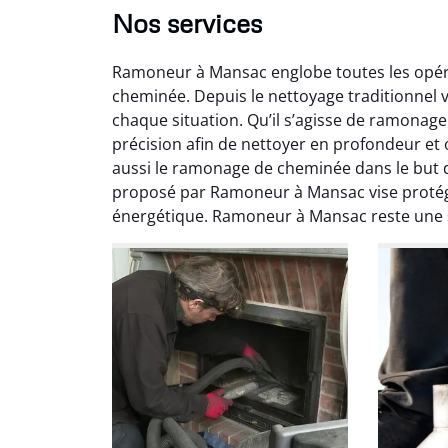
Nos services
Ramoneur à Mansac englobe toutes les opérat
cheminée. Depuis le nettoyage traditionnel v
chaque situation. Qu’il s’agisse de ramona
précision afin de nettoyer en profondeur e
aussi le ramonage de cheminée dans le but 
Ni
proposé par Ramoneur à Mansac vise protéger
énergétique. Ramoneur à Mansac reste une s
2
Interve
propre
débistr
suite la
du tir