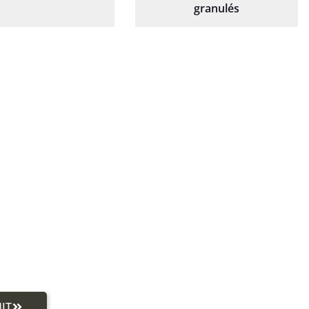
granulés
IT