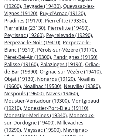
(19260)
,
Reygade (19430)
,
Queyssac-les-
Vignes (19120)
,
Puy-d’Arnac (19120)
,
Pradines (19170)
,
Pierrefitte (79330)
,
Pierrefitte (23130)
,
Pierrefitte (19450)
,
Peyrissac (19260)
,
Peyrelevade (19290)
,
Perpezac-le-Noir (19410)
,
Perpezac-le-
Blanc (19310)
,
Pérols-sur-Vézère (19170)
,
Péret-Bel-Air (19300)
,
Pandrignes (19150)
,
Palisse (19160)
,
Palazinges (19190)
,
Orliac-
de-Bar (19390)
,
Orgnac-sur-Vézère (19410)
,
Objat (19130)
,
Nonards (19120)
,
Noailles
(19600)
,
Noailhac (19500)
,
Neuville (19380)
,
Nespouls (19600)
,
Naves (19460)
,
Moustier-Ventadour (19300)
,
Montgibaud
(19210)
,
Monestier-Port-Dieu (19110)
,
Monestier-Merlines (19340)
,
Monceaux-
sur-Dordogne (19400)
,
Millevaches
(19290)
,
Meyssac (19500)
,
Meyrignac-