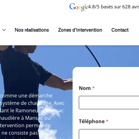
4.8/5 basés sur 628 avi
Nos réalisations
Zones d’intervention
Contact
Nom
*
t comme une démarche
e système de chauffage. Avec
endant le Ramoneur à Mansac
chaudière à Mansac ou
Téléphone
*
tervention permet de
 ne consiste pas