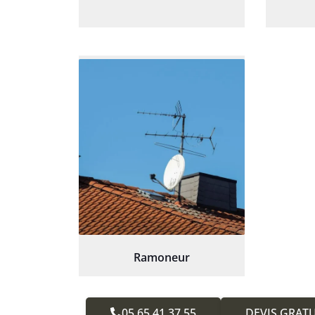
Ramoneur
05.65.41.37.55
DEVIS GRATU