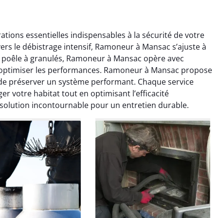
ions essentielles indispensables à la sécurité de votre
ers le débistrage intensif, Ramoneur à Mansac s’ajuste à
ge poêle à granulés, Ramoneur à Mansac opère avec
t optimiser les performances. Ramoneur à Mansac propose
de préserver un système performant. Chaque service
colas Perrin
Yannick Morel
 votre habitat tout en optimisant l’efficacité
olution incontournable pour un entretien durable.
2 janvier 2026
12 juillet 2025
ntion rapide et très
Intervention très efficace
 pour le ramonage
pour le ramonage débistrage
age. On sent tout de
de ma cheminée. Le tirage
 différence au niveau
est nettement meilleur et
age. Très satisfait.
plus aucune odeur. Travail
propre et rapide.