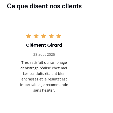
Ce que disent nos clients
Clément Girard
Romai
28 août 2025
05 se
Très satisfait du ramonage
Excelle
débistrage réalisé chez moi.
ramonag
Les conduits étaient bien
L’interven
encrassés et le résultat est
retrouve
impeccable. Je recommande
fonctionne
sans hésiter.
Rien