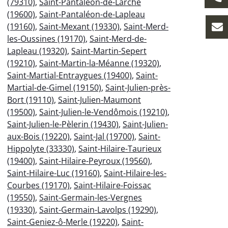
(79310)
,
Saint-Pantaléon-de-Larche
(19600)
,
Saint-Pantaléon-de-Lapleau
(19160)
,
Saint-Mexant (19330)
,
Saint-Merd-
les-Oussines (19170)
,
Saint-Merd-de-
Lapleau (19320)
,
Saint-Martin-Sepert
(19210)
,
Saint-Martin-la-Méanne (19320)
,
Saint-Martial-Entraygues (19400)
,
Saint-
Martial-de-Gimel (19150)
,
Saint-Julien-près-
Bort (19110)
,
Saint-Julien-Maumont
(19500)
,
Saint-Julien-le-Vendômois (19210)
,
Saint-Julien-le-Pèlerin (19430)
,
Saint-Julien-
aux-Bois (19220)
,
Saint-Jal (19700)
,
Saint-
Hippolyte (33330)
,
Saint-Hilaire-Taurieux
(19400)
,
Saint-Hilaire-Peyroux (19560)
,
Saint-Hilaire-Luc (19160)
,
Saint-Hilaire-les-
Courbes (19170)
,
Saint-Hilaire-Foissac
(19550)
,
Saint-Germain-les-Vergnes
(19330)
,
Saint-Germain-Lavolps (19290)
,
Saint-Geniez-ô-Merle (19220)
,
Saint-