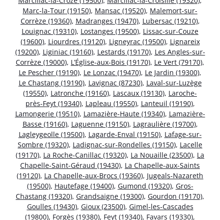
Marcillac-la-Croze (19500)
,
Marcillac-la-Croisille (19320)
,
Marc-la-Tour (19150)
,
Mansac (19520)
,
Malemort-sur-
Corrèze (19360)
,
Madranges (19470)
,
Lubersac (19210)
,
Louignac (19310)
,
Lostanges (19500)
,
Lissac-sur-Couze
(19600)
,
Liourdres (19120)
,
Ligneyrac (19500)
,
Lignareix
(19200)
,
Liginiac (19160)
,
Lestards (19170)
,
Les Angles-sur-
Corrèze (19000)
,
L’Église-aux-Bois (19170)
,
Le Vert (79170)
,
Le Pescher (19190)
,
Le Lonzac (19470)
,
Le Jardin (19300)
,
Le Chastang (19190)
,
Lavignac (87230)
,
Laval-sur-Luzège
(19550)
,
Latronche (19160)
,
Lascaux (19130)
,
Laroche-
près-Feyt (19340)
,
Lapleau (19550)
,
Lanteuil (19190)
,
Lamongerie (19510)
,
Lamazière-Haute (19340)
,
Lamazière-
Basse (19160)
,
Laguenne (19150)
,
Lagraulière (19700)
,
Lagleygeolle (19500)
,
Lagarde-Enval (19150)
,
Lafage-sur-
Sombre (19320)
,
Ladignac-sur-Rondelles (19150)
,
Lacelle
(19170)
,
La Roche-Canillac (19320)
,
La Nouaille (23500)
,
La
Chapelle-Saint-Géraud (19430)
,
La Chapelle-aux-Saints
(19120)
,
La Chapelle-aux-Brocs (19360)
,
Jugeals-Nazareth
(19500)
,
Hautefage (19400)
,
Gumond (19320)
,
Gros-
Chastang (19320)
,
Grandsaigne (19300)
,
Gourdon (19170)
,
Goulles (19430)
,
Gioux (23500)
,
Gimel-les-Cascades
(19800)
,
Forgès (19380)
,
Feyt (19340)
,
Favars (19330)
,