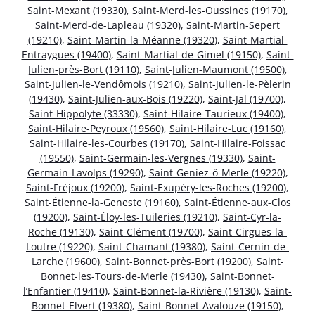
Saint-Mexant (19330)
,
Saint-Merd-les-Oussines (19170)
,
Saint-Merd-de-Lapleau (19320)
,
Saint-Martin-Sepert
(19210)
,
Saint-Martin-la-Méanne (19320)
,
Saint-Martial-
Entraygues (19400)
,
Saint-Martial-de-Gimel (19150)
,
Saint-
Julien-près-Bort (19110)
,
Saint-Julien-Maumont (19500)
,
Saint-Julien-le-Vendômois (19210)
,
Saint-Julien-le-Pèlerin
(19430)
,
Saint-Julien-aux-Bois (19220)
,
Saint-Jal (19700)
,
Saint-Hippolyte (33330)
,
Saint-Hilaire-Taurieux (19400)
,
Saint-Hilaire-Peyroux (19560)
,
Saint-Hilaire-Luc (19160)
,
Saint-Hilaire-les-Courbes (19170)
,
Saint-Hilaire-Foissac
(19550)
,
Saint-Germain-les-Vergnes (19330)
,
Saint-
Germain-Lavolps (19290)
,
Saint-Geniez-ô-Merle (19220)
,
Saint-Fréjoux (19200)
,
Saint-Exupéry-les-Roches (19200)
,
Saint-Étienne-la-Geneste (19160)
,
Saint-Étienne-aux-Clos
(19200)
,
Saint-Éloy-les-Tuileries (19210)
,
Saint-Cyr-la-
Roche (19130)
,
Saint-Clément (19700)
,
Saint-Cirgues-la-
Loutre (19220)
,
Saint-Chamant (19380)
,
Saint-Cernin-de-
Larche (19600)
,
Saint-Bonnet-près-Bort (19200)
,
Saint-
Bonnet-les-Tours-de-Merle (19430)
,
Saint-Bonnet-
l’Enfantier (19410)
,
Saint-Bonnet-la-Rivière (19130)
,
Saint-
Bonnet-Elvert (19380)
,
Saint-Bonnet-Avalouze (19150)
,