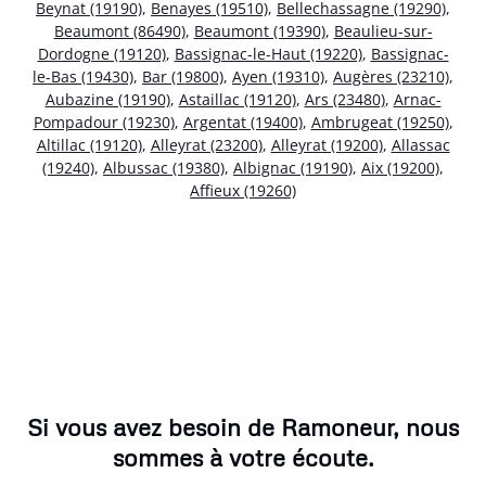
Beynat (19190)
,
Benayes (19510)
,
Bellechassagne (19290)
,
Beaumont (86490)
,
Beaumont (19390)
,
Beaulieu-sur-
Dordogne (19120)
,
Bassignac-le-Haut (19220)
,
Bassignac-
le-Bas (19430)
,
Bar (19800)
,
Ayen (19310)
,
Augères (23210)
,
Aubazine (19190)
,
Astaillac (19120)
,
Ars (23480)
,
Arnac-
Pompadour (19230)
,
Argentat (19400)
,
Ambrugeat (19250)
,
Altillac (19120)
,
Alleyrat (23200)
,
Alleyrat (19200)
,
Allassac
(19240)
,
Albussac (19380)
,
Albignac (19190)
,
Aix (19200)
,
Affieux (19260)
Si vous avez besoin de Ramoneur, nous
sommes à votre écoute.