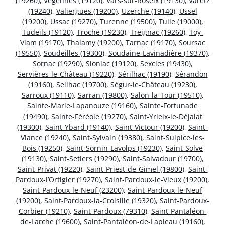
(19260)
,
Végennes (19120)
,
Vars-sur-Roseix (19130)
,
Varetz
(19240)
,
Valiergues (19200)
,
Uzerche (19140)
,
Ussel
(19200)
,
Ussac (19270)
,
Turenne (19500)
,
Tulle (19000)
,
Tudeils (19120)
,
Troche (19230)
,
Treignac (19260)
,
Toy-
Viam (19170)
,
Thalamy (19200)
,
Tarnac (19170)
,
Soursac
(19550)
,
Soudeilles (19300)
,
Soudaine-Lavinadière (19370)
,
Sornac (19290)
,
Sioniac (19120)
,
Sexcles (19430)
,
Servières-le-Château (19220)
,
Sérilhac (19190)
,
Sérandon
(19160)
,
Seilhac (19700)
,
Ségur-le-Château (19230)
,
Sarroux (19110)
,
Sarran (19800)
,
Salon-la-Tour (19510)
,
Sainte-Marie-Lapanouze (19160)
,
Sainte-Fortunade
(19490)
,
Sainte-Féréole (19270)
,
Saint-Yrieix-le-Déjalat
(19300)
,
Saint-Ybard (19140)
,
Saint-Victour (19200)
,
Saint-
Viance (19240)
,
Saint-Sylvain (19380)
,
Saint-Sulpice-les-
Bois (19250)
,
Saint-Sornin-Lavolps (19230)
,
Saint-Solve
(19130)
,
Saint-Setiers (19290)
,
Saint-Salvadour (19700)
,
Saint-Privat (19220)
,
Saint-Priest-de-Gimel (19800)
,
Saint-
Pardoux-l’Ortigier (19270)
,
Saint-Pardoux-le-Vieux (19200)
,
Saint-Pardoux-le-Neuf (23200)
,
Saint-Pardoux-le-Neuf
(19200)
,
Saint-Pardoux-la-Croisille (19320)
,
Saint-Pardoux-
Corbier (19210)
,
Saint-Pardoux (79310)
,
Saint-Pantaléon-
de-Larche (19600)
,
Saint-Pantaléon-de-Lapleau (19160)
,