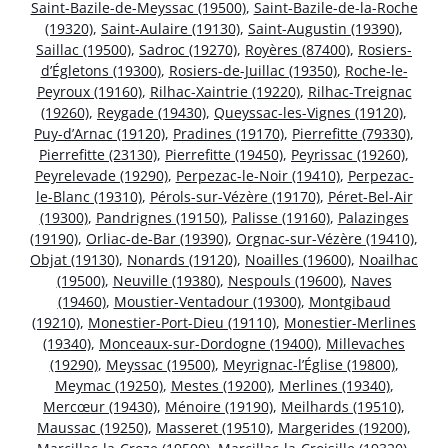
Saint-Bazile-de-Meyssac (19500)
,
Saint-Bazile-de-la-Roche
(19320)
,
Saint-Aulaire (19130)
,
Saint-Augustin (19390)
,
Saillac (19500)
,
Sadroc (19270)
,
Royères (87400)
,
Rosiers-
d’Égletons (19300)
,
Rosiers-de-Juillac (19350)
,
Roche-le-
Peyroux (19160)
,
Rilhac-Xaintrie (19220)
,
Rilhac-Treignac
(19260)
,
Reygade (19430)
,
Queyssac-les-Vignes (19120)
,
Puy-d’Arnac (19120)
,
Pradines (19170)
,
Pierrefitte (79330)
,
Pierrefitte (23130)
,
Pierrefitte (19450)
,
Peyrissac (19260)
,
Peyrelevade (19290)
,
Perpezac-le-Noir (19410)
,
Perpezac-
le-Blanc (19310)
,
Pérols-sur-Vézère (19170)
,
Péret-Bel-Air
(19300)
,
Pandrignes (19150)
,
Palisse (19160)
,
Palazinges
(19190)
,
Orliac-de-Bar (19390)
,
Orgnac-sur-Vézère (19410)
,
Objat (19130)
,
Nonards (19120)
,
Noailles (19600)
,
Noailhac
(19500)
,
Neuville (19380)
,
Nespouls (19600)
,
Naves
(19460)
,
Moustier-Ventadour (19300)
,
Montgibaud
(19210)
,
Monestier-Port-Dieu (19110)
,
Monestier-Merlines
(19340)
,
Monceaux-sur-Dordogne (19400)
,
Millevaches
(19290)
,
Meyssac (19500)
,
Meyrignac-l’Église (19800)
,
Meymac (19250)
,
Mestes (19200)
,
Merlines (19340)
,
Mercœur (19430)
,
Ménoire (19190)
,
Meilhards (19510)
,
Maussac (19250)
,
Masseret (19510)
,
Margerides (19200)
,