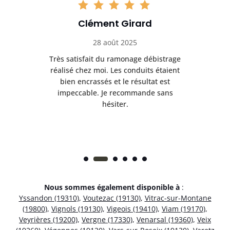
Clément Girard
28 août 2025
e
Très satisfait du ramonage débistrage
née.
réalisé chez moi. Les conduits étaient
déb
et
bien encrassés et le résultat est
ret
 et
impeccable. Je recommande sans
hésiter.
Nous sommes également disponible à
:
Yssandon (19310)
,
Voutezac (19130)
,
Vitrac-sur-Montane
(19800)
,
Vignols (19130)
,
Vigeois (19410)
,
Viam (19170)
,
Veyrières (19200)
,
Vergne (17330)
,
Venarsal (19360)
,
Veix