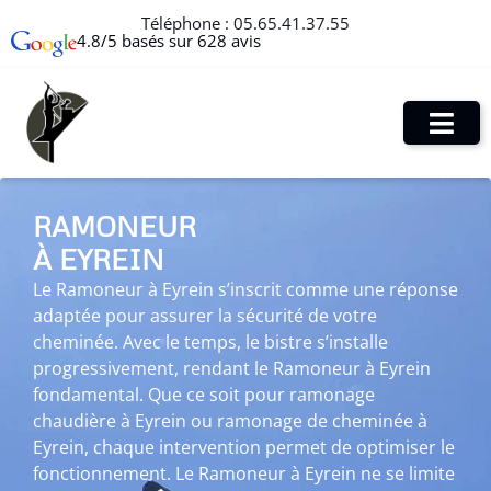
Téléphone :
05.65.41.37.55
4.8/5 basés sur 628 avis
RAMONEUR
À EYREIN
Le Ramoneur à Eyrein s’inscrit comme une réponse
adaptée pour assurer la sécurité de votre
cheminée. Avec le temps, le bistre s’installe
progressivement, rendant le Ramoneur à Eyrein
fondamental. Que ce soit pour ramonage
chaudière à Eyrein ou ramonage de cheminée à
Eyrein, chaque intervention permet de optimiser le
fonctionnement. Le Ramoneur à Eyrein ne se limite