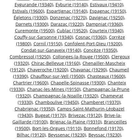
Eygurande (19340)
,
Eyburie (19140)
,
Estivaux (19410)
,
Estivals (19600)
,
Espartignac (19140)
,
Espagnac (19150)
,
Égletons (19300)
,
Donzenac (19270)
,
Davignac (19250)
,
Darnets (19300)
,
Darazac (19220)
,
Dampniat (19360)
,
Curemonte (19500)
,
Cublac (19520)
,
Courteix (19340)
,
Couffy-sur-Sarsonne (19340)
,
Cosnac (19360)
,
Corrèze
(19800)
,
Cornil (19150)
,
Confolent-Port-Dieu (19200)
,
Condat-sur-Ganaveix (19140)
,
Concèze (19350)
,
Combressol (19250)
,
Collonges-la-Rouge (19500)
,
Clergoux
(19320)
,
Chirac-Bellevue (19160)
,
Chenailler-Mascheix
(19120)
,
Chaveroche (19200)
,
Chavanac (19290)
,
Chaumeil
(19390)
,
Chauffour-sur-Vell (19500)
,
Chasteaux (19600)
,
Chartrier (19600)
,
Chapelle-Spinasse (19300)
,
Chanteix
(19330)
,
Chanac-les-Mines (19150)
,
Champagnac-la-Prune
(19320)
,
Champagnac-la-Noaille (19320)
,
Chameyrat
(19330)
,
Chamboulive (19450)
,
Chamberet (19370)
,
Chabrignac (19350)
,
Camps-Saint-Mathurin-Léobazel
(19430)
,
Bugeat (19170)
,
Brivezac (19120)
,
Brive-la-
Gaillarde (19100)
,
Brignac-la-Plaine (19310)
,
Branceilles
(19500)
,
Bort-les-Orgues (19110)
,
Bonnefond (19170)
,
Bilhac (19120)
,
Beyssenac (19230)
,
Beyssac (19230)
,