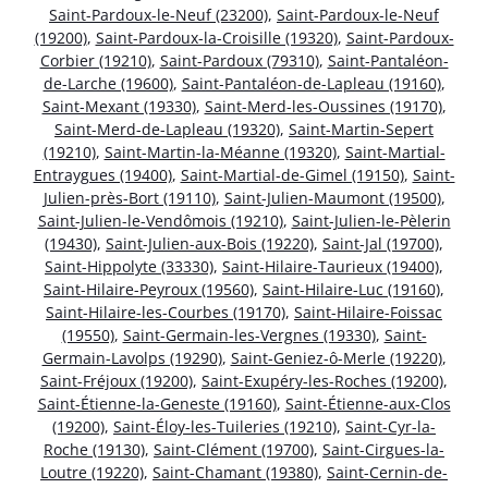
Saint-Pardoux-le-Neuf (23200)
,
Saint-Pardoux-le-Neuf
(19200)
,
Saint-Pardoux-la-Croisille (19320)
,
Saint-Pardoux-
Corbier (19210)
,
Saint-Pardoux (79310)
,
Saint-Pantaléon-
de-Larche (19600)
,
Saint-Pantaléon-de-Lapleau (19160)
,
Saint-Mexant (19330)
,
Saint-Merd-les-Oussines (19170)
,
Saint-Merd-de-Lapleau (19320)
,
Saint-Martin-Sepert
(19210)
,
Saint-Martin-la-Méanne (19320)
,
Saint-Martial-
Entraygues (19400)
,
Saint-Martial-de-Gimel (19150)
,
Saint-
Julien-près-Bort (19110)
,
Saint-Julien-Maumont (19500)
,
Saint-Julien-le-Vendômois (19210)
,
Saint-Julien-le-Pèlerin
(19430)
,
Saint-Julien-aux-Bois (19220)
,
Saint-Jal (19700)
,
Saint-Hippolyte (33330)
,
Saint-Hilaire-Taurieux (19400)
,
Saint-Hilaire-Peyroux (19560)
,
Saint-Hilaire-Luc (19160)
,
Saint-Hilaire-les-Courbes (19170)
,
Saint-Hilaire-Foissac
(19550)
,
Saint-Germain-les-Vergnes (19330)
,
Saint-
Germain-Lavolps (19290)
,
Saint-Geniez-ô-Merle (19220)
,
Saint-Fréjoux (19200)
,
Saint-Exupéry-les-Roches (19200)
,
Saint-Étienne-la-Geneste (19160)
,
Saint-Étienne-aux-Clos
(19200)
,
Saint-Éloy-les-Tuileries (19210)
,
Saint-Cyr-la-
Roche (19130)
,
Saint-Clément (19700)
,
Saint-Cirgues-la-
Loutre (19220)
,
Saint-Chamant (19380)
,
Saint-Cernin-de-