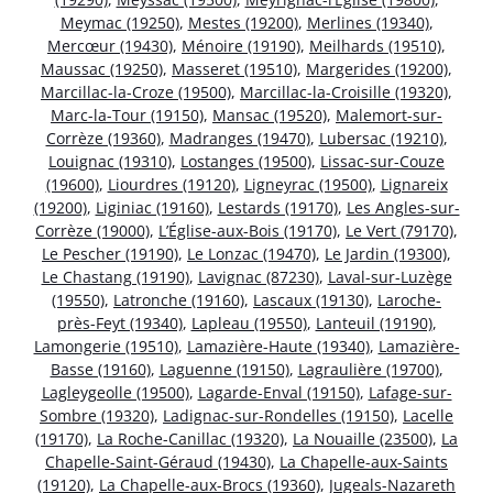
Meymac (19250)
,
Mestes (19200)
,
Merlines (19340)
,
Mercœur (19430)
,
Ménoire (19190)
,
Meilhards (19510)
,
Maussac (19250)
,
Masseret (19510)
,
Margerides (19200)
,
Marcillac-la-Croze (19500)
,
Marcillac-la-Croisille (19320)
,
Marc-la-Tour (19150)
,
Mansac (19520)
,
Malemort-sur-
Corrèze (19360)
,
Madranges (19470)
,
Lubersac (19210)
,
Louignac (19310)
,
Lostanges (19500)
,
Lissac-sur-Couze
(19600)
,
Liourdres (19120)
,
Ligneyrac (19500)
,
Lignareix
(19200)
,
Liginiac (19160)
,
Lestards (19170)
,
Les Angles-sur-
Corrèze (19000)
,
L’Église-aux-Bois (19170)
,
Le Vert (79170)
,
Le Pescher (19190)
,
Le Lonzac (19470)
,
Le Jardin (19300)
,
Le Chastang (19190)
,
Lavignac (87230)
,
Laval-sur-Luzège
(19550)
,
Latronche (19160)
,
Lascaux (19130)
,
Laroche-
près-Feyt (19340)
,
Lapleau (19550)
,
Lanteuil (19190)
,
Lamongerie (19510)
,
Lamazière-Haute (19340)
,
Lamazière-
Basse (19160)
,
Laguenne (19150)
,
Lagraulière (19700)
,
Lagleygeolle (19500)
,
Lagarde-Enval (19150)
,
Lafage-sur-
Sombre (19320)
,
Ladignac-sur-Rondelles (19150)
,
Lacelle
(19170)
,
La Roche-Canillac (19320)
,
La Nouaille (23500)
,
La
Chapelle-Saint-Géraud (19430)
,
La Chapelle-aux-Saints
(19120)
,
La Chapelle-aux-Brocs (19360)
,
Jugeals-Nazareth