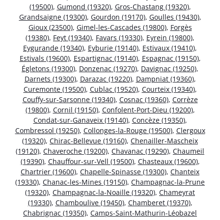
(19500)
,
Gumond (19320)
,
Gros-Chastang (19320)
,
Grandsaigne (19300)
,
Gourdon (19170)
,
Goulles (19430)
,
Gioux (23500)
,
Gimel-les-Cascades (19800)
,
Forgès
(19380)
,
Feyt (19340)
,
Favars (19330)
,
Eyrein (19800)
,
Eygurande (19340)
,
Eyburie (19140)
,
Estivaux (19410)
,
Estivals (19600)
,
Espartignac (19140)
,
Espagnac (19150)
,
Égletons (19300)
,
Donzenac (19270)
,
Davignac (19250)
,
Darnets (19300)
,
Darazac (19220)
,
Dampniat (19360)
,
Curemonte (19500)
,
Cublac (19520)
,
Courteix (19340)
,
Couffy-sur-Sarsonne (19340)
,
Cosnac (19360)
,
Corrèze
(19800)
,
Cornil (19150)
,
Confolent-Port-Dieu (19200)
,
Condat-sur-Ganaveix (19140)
,
Concèze (19350)
,
Combressol (19250)
,
Collonges-la-Rouge (19500)
,
Clergoux
(19320)
,
Chirac-Bellevue (19160)
,
Chenailler-Mascheix
(19120)
,
Chaveroche (19200)
,
Chavanac (19290)
,
Chaumeil
(19390)
,
Chauffour-sur-Vell (19500)
,
Chasteaux (19600)
,
Chartrier (19600)
,
Chapelle-Spinasse (19300)
,
Chanteix
(19330)
,
Chanac-les-Mines (19150)
,
Champagnac-la-Prune
(19320)
,
Champagnac-la-Noaille (19320)
,
Chameyrat
(19330)
,
Chamboulive (19450)
,
Chamberet (19370)
,
Chabrignac (19350)
,
Camps-Saint-Mathurin-Léobazel