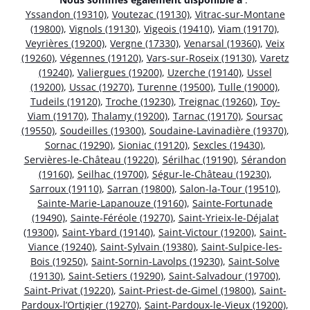
Yssandon (19310)
,
Voutezac (19130)
,
Vitrac-sur-Montane
(19800)
,
Vignols (19130)
,
Vigeois (19410)
,
Viam (19170)
,
Veyrières (19200)
,
Vergne (17330)
,
Venarsal (19360)
,
Veix
(19260)
,
Végennes (19120)
,
Vars-sur-Roseix (19130)
,
Varetz
(19240)
,
Valiergues (19200)
,
Uzerche (19140)
,
Ussel
(19200)
,
Ussac (19270)
,
Turenne (19500)
,
Tulle (19000)
,
Tudeils (19120)
,
Troche (19230)
,
Treignac (19260)
,
Toy-
Viam (19170)
,
Thalamy (19200)
,
Tarnac (19170)
,
Soursac
(19550)
,
Soudeilles (19300)
,
Soudaine-Lavinadière (19370)
,
Sornac (19290)
,
Sioniac (19120)
,
Sexcles (19430)
,
Servières-le-Château (19220)
,
Sérilhac (19190)
,
Sérandon
(19160)
,
Seilhac (19700)
,
Ségur-le-Château (19230)
,
Sarroux (19110)
,
Sarran (19800)
,
Salon-la-Tour (19510)
,
Sainte-Marie-Lapanouze (19160)
,
Sainte-Fortunade
(19490)
,
Sainte-Féréole (19270)
,
Saint-Yrieix-le-Déjalat
(19300)
,
Saint-Ybard (19140)
,
Saint-Victour (19200)
,
Saint-
Viance (19240)
,
Saint-Sylvain (19380)
,
Saint-Sulpice-les-
Bois (19250)
,
Saint-Sornin-Lavolps (19230)
,
Saint-Solve
(19130)
,
Saint-Setiers (19290)
,
Saint-Salvadour (19700)
,
Saint-Privat (19220)
,
Saint-Priest-de-Gimel (19800)
,
Saint-
Pardoux-l’Ortigier (19270)
,
Saint-Pardoux-le-Vieux (19200)
,