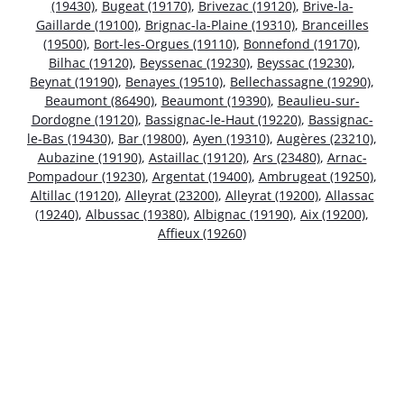
(19430)
,
Bugeat (19170)
,
Brivezac (19120)
,
Brive-la-
Gaillarde (19100)
,
Brignac-la-Plaine (19310)
,
Branceilles
(19500)
,
Bort-les-Orgues (19110)
,
Bonnefond (19170)
,
Bilhac (19120)
,
Beyssenac (19230)
,
Beyssac (19230)
,
Beynat (19190)
,
Benayes (19510)
,
Bellechassagne (19290)
,
Beaumont (86490)
,
Beaumont (19390)
,
Beaulieu-sur-
Dordogne (19120)
,
Bassignac-le-Haut (19220)
,
Bassignac-
le-Bas (19430)
,
Bar (19800)
,
Ayen (19310)
,
Augères (23210)
,
Aubazine (19190)
,
Astaillac (19120)
,
Ars (23480)
,
Arnac-
Pompadour (19230)
,
Argentat (19400)
,
Ambrugeat (19250)
,
Altillac (19120)
,
Alleyrat (23200)
,
Alleyrat (19200)
,
Allassac
(19240)
,
Albussac (19380)
,
Albignac (19190)
,
Aix (19200)
,
Affieux (19260)