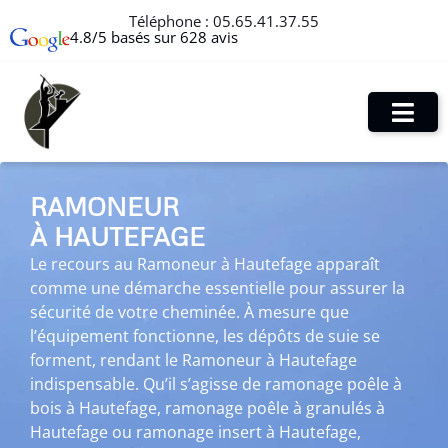
Téléphone :
05.65.41.37.55
4.8/5 basés sur 628 avis
RAMONEUR
À HAUTEFAGE
Le recours au Ramoneur à Hautefage apparaît
comme une démarche essentielle pour assurer la
sécurité de votre cheminée. À mesure que
l’équipement fonctionne, les dépôts de suie se
forment, rendant le Ramoneur à Hautefage
indispensable. Qu’il s’agisse de ramonage poêle à
bois à Hautefage, ramonage poêle à granulés à
Hautefage ou ramonage insert à Hautefage,