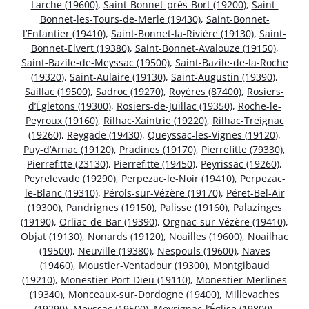
Larche (19600)
,
Saint-Bonnet-près-Bort (19200)
,
Saint-
Bonnet-les-Tours-de-Merle (19430)
,
Saint-Bonnet-
l’Enfantier (19410)
,
Saint-Bonnet-la-Rivière (19130)
,
Saint-
Bonnet-Elvert (19380)
,
Saint-Bonnet-Avalouze (19150)
,
Saint-Bazile-de-Meyssac (19500)
,
Saint-Bazile-de-la-Roche
(19320)
,
Saint-Aulaire (19130)
,
Saint-Augustin (19390)
,
Saillac (19500)
,
Sadroc (19270)
,
Royères (87400)
,
Rosiers-
d’Égletons (19300)
,
Rosiers-de-Juillac (19350)
,
Roche-le-
Peyroux (19160)
,
Rilhac-Xaintrie (19220)
,
Rilhac-Treignac
(19260)
,
Reygade (19430)
,
Queyssac-les-Vignes (19120)
,
Puy-d’Arnac (19120)
,
Pradines (19170)
,
Pierrefitte (79330)
,
Pierrefitte (23130)
,
Pierrefitte (19450)
,
Peyrissac (19260)
,
Peyrelevade (19290)
,
Perpezac-le-Noir (19410)
,
Perpezac-
le-Blanc (19310)
,
Pérols-sur-Vézère (19170)
,
Péret-Bel-Air
(19300)
,
Pandrignes (19150)
,
Palisse (19160)
,
Palazinges
(19190)
,
Orliac-de-Bar (19390)
,
Orgnac-sur-Vézère (19410)
,
Objat (19130)
,
Nonards (19120)
,
Noailles (19600)
,
Noailhac
(19500)
,
Neuville (19380)
,
Nespouls (19600)
,
Naves
(19460)
,
Moustier-Ventadour (19300)
,
Montgibaud
(19210)
,
Monestier-Port-Dieu (19110)
,
Monestier-Merlines
(19340)
,
Monceaux-sur-Dordogne (19400)
,
Millevaches
(19290)
,
Meyssac (19500)
,
Meyrignac-l’Église (19800)
,