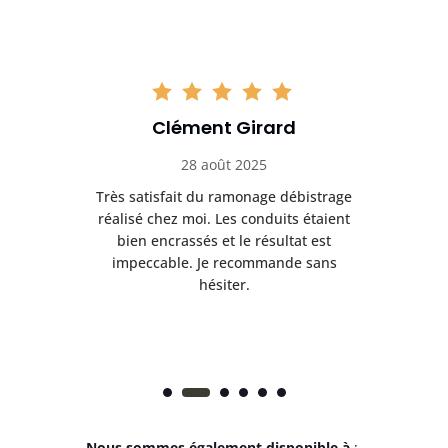
Clément Girard
28 août 2025
e
Très satisfait du ramonage débistrage
née.
réalisé chez moi. Les conduits étaient
déb
et
bien encrassés et le résultat est
ret
 et
impeccable. Je recommande sans
hésiter.
Nous sommes également disponible à
: