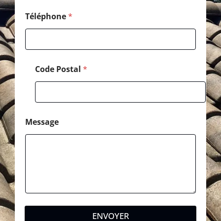
a
l
Téléphone
*
Code Postal
*
Message
ENVOYER