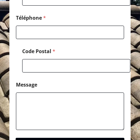
P
o
s
Téléphone
*
t
a
l
Code Postal
*
Message