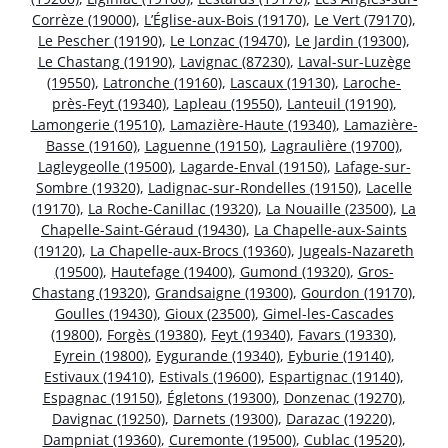
Corrèze (19000)
,
L’Église-aux-Bois (19170)
,
Le Vert (79170)
,
Le Pescher (19190)
,
Le Lonzac (19470)
,
Le Jardin (19300)
,
Le Chastang (19190)
,
Lavignac (87230)
,
Laval-sur-Luzège
(19550)
,
Latronche (19160)
,
Lascaux (19130)
,
Laroche-
près-Feyt (19340)
,
Lapleau (19550)
,
Lanteuil (19190)
,
Lamongerie (19510)
,
Lamazière-Haute (19340)
,
Lamazière-
Basse (19160)
,
Laguenne (19150)
,
Lagraulière (19700)
,
Lagleygeolle (19500)
,
Lagarde-Enval (19150)
,
Lafage-sur-
Sombre (19320)
,
Ladignac-sur-Rondelles (19150)
,
Lacelle
(19170)
,
La Roche-Canillac (19320)
,
La Nouaille (23500)
,
La
Chapelle-Saint-Géraud (19430)
,
La Chapelle-aux-Saints
(19120)
,
La Chapelle-aux-Brocs (19360)
,
Jugeals-Nazareth
(19500)
,
Hautefage (19400)
,
Gumond (19320)
,
Gros-
Chastang (19320)
,
Grandsaigne (19300)
,
Gourdon (19170)
,
Goulles (19430)
,
Gioux (23500)
,
Gimel-les-Cascades
(19800)
,
Forgès (19380)
,
Feyt (19340)
,
Favars (19330)
,
Eyrein (19800)
,
Eygurande (19340)
,
Eyburie (19140)
,
Estivaux (19410)
,
Estivals (19600)
,
Espartignac (19140)
,
Espagnac (19150)
,
Égletons (19300)
,
Donzenac (19270)
,
Davignac (19250)
,
Darnets (19300)
,
Darazac (19220)
,
Dampniat (19360)
,
Curemonte (19500)
,
Cublac (19520)
,