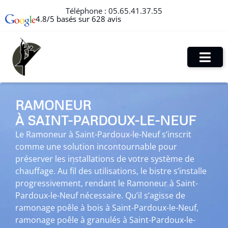
Téléphone :
05.65.41.37.55
4.8/5 basés sur 628 avis
RAMONEUR
À SAINT-PARDOUX-LE-NEUF
Le Ramoneur à Saint-Pardoux-le-Neuf s’inscrit
comme une solution incontournable pour
préserver les installations de votre système de
chauffage. Au fil des utilisations, le bistre s’installe
progressivement, rendant le Ramoneur à Saint-
Pardoux-le-Neuf nécessaire. Qu’il s’agisse de
ramonage poêle à bois à Saint-Pardoux-le-Neuf,
ramonage poêle à granulés à Saint-Pardoux-le-