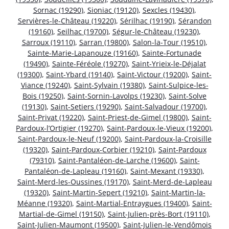
Sornac (19290)
,
Sioniac (19120)
,
Sexcles (19430)
,
Servières-le-Château (19220)
,
Sérilhac (19190)
,
Sérandon
(19160)
,
Seilhac (19700)
,
Ségur-le-Château (19230)
,
Sarroux (19110)
,
Sarran (19800)
,
Salon-la-Tour (19510)
,
Sainte-Marie-Lapanouze (19160)
,
Sainte-Fortunade
(19490)
,
Sainte-Féréole (19270)
,
Saint-Yrieix-le-Déjalat
(19300)
,
Saint-Ybard (19140)
,
Saint-Victour (19200)
,
Saint-
Viance (19240)
,
Saint-Sylvain (19380)
,
Saint-Sulpice-les-
Bois (19250)
,
Saint-Sornin-Lavolps (19230)
,
Saint-Solve
(19130)
,
Saint-Setiers (19290)
,
Saint-Salvadour (19700)
,
Saint-Privat (19220)
,
Saint-Priest-de-Gimel (19800)
,
Saint-
Pardoux-l’Ortigier (19270)
,
Saint-Pardoux-le-Vieux (19200)
,
Saint-Pardoux-le-Neuf (19200)
,
Saint-Pardoux-la-Croisille
(19320)
,
Saint-Pardoux-Corbier (19210)
,
Saint-Pardoux
(79310)
,
Saint-Pantaléon-de-Larche (19600)
,
Saint-
Pantaléon-de-Lapleau (19160)
,
Saint-Mexant (19330)
,
Saint-Merd-les-Oussines (19170)
,
Saint-Merd-de-Lapleau
(19320)
,
Saint-Martin-Sepert (19210)
,
Saint-Martin-la-
Méanne (19320)
,
Saint-Martial-Entraygues (19400)
,
Saint-
Martial-de-Gimel (19150)
,
Saint-Julien-près-Bort (19110)
,
Saint-Julien-Maumont (19500)
,
Saint-Julien-le-Vendômois