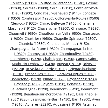
Courteix (19340)
,
Couffy-sur-Sarsonne (19340)
,
Cosnac
(19360)
,
Corrèze (19800)
,
Cornil (19150)
,
Confolent-Port-
Dieu (19200)
,
Condat-sur-Ganaveix (19140)
,
Concèze
(19350)
,
Combressol (19250)
,
Collonges-la-Rouge (19500)
,
Clergoux (19320)
,
Chirac-Bellevue (19160)
,
Chenailler-
Mascheix (19120)
,
Chaveroche (19200)
,
Chavanac (19290)
,
Chaumeil (19390)
,
Chauffour-sur-Vell (19500)
,
Chasteaux
(19600)
,
Chartrier (19600)
,
Chapelle-Spinasse (19300)
,
Chanteix (19330)
,
Chanac-les-Mines (19150)
,
Champagnac-la-Prune (19320)
,
Champagnac-la-Noaille
(19320)
,
Chameyrat (19330)
,
Chamboulive (19450)
,
Chamberet (19370)
,
Chabrignac (19350)
,
Camps-Saint-
Mathurin-Léobazel (19430)
,
Bugeat (19170)
,
Brivezac
(19120)
,
Brive-la-Gaillarde (19100)
,
Brignac-la-Plaine
(19310)
,
Branceilles (19500)
,
Bort-les-Orgues (19110)
,
Bonnefond (19170)
,
Bilhac (19120)
,
Beyssenac (19230)
,
Beyssac (19230)
,
Beynat (19190)
,
Benayes (19510)
,
Bellechassagne (19290)
,
Beaumont (86490)
,
Beaumont
(19390)
,
Beaulieu-sur-Dordogne (19120)
,
Bassignac-le-
Haut (19220)
,
Bassignac-le-Bas (19430)
,
Bar (19800)
,
Ayen
(19310)
,
Augères (23210)
,
Aubazine (19190)
,
Astaillac