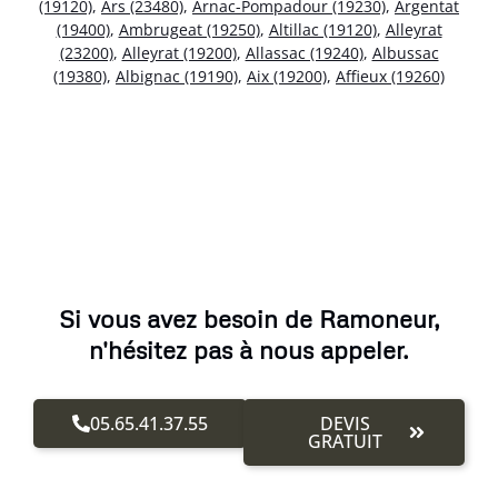
(19120)
,
Ars (23480)
,
Arnac-Pompadour (19230)
,
Argentat
(19400)
,
Ambrugeat (19250)
,
Altillac (19120)
,
Alleyrat
(23200)
,
Alleyrat (19200)
,
Allassac (19240)
,
Albussac
(19380)
,
Albignac (19190)
,
Aix (19200)
,
Affieux (19260)
Si vous avez besoin de Ramoneur,
n'hésitez pas à nous appeler.
05.65.41.37.55
DEVIS
GRATUIT