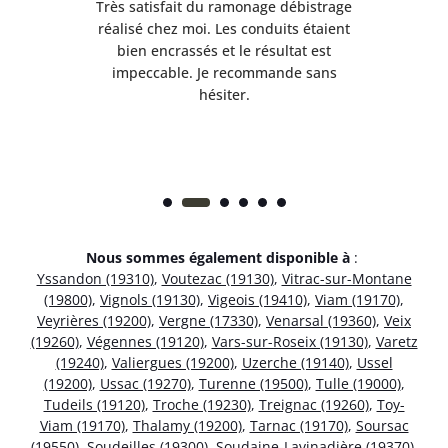
e
Très satisfait du ramonage débistrage
née.
réalisé chez moi. Les conduits étaient
déb
et
bien encrassés et le résultat est
ret
 et
impeccable. Je recommande sans
hésiter.
Nous sommes également disponible à
:
Yssandon (19310)
,
Voutezac (19130)
,
Vitrac-sur-Montane
(19800)
,
Vignols (19130)
,
Vigeois (19410)
,
Viam (19170)
,
Veyrières (19200)
,
Vergne (17330)
,
Venarsal (19360)
,
Veix
(19260)
,
Végennes (19120)
,
Vars-sur-Roseix (19130)
,
Varetz
(19240)
,
Valiergues (19200)
,
Uzerche (19140)
,
Ussel
(19200)
,
Ussac (19270)
,
Turenne (19500)
,
Tulle (19000)
,
Tudeils (19120)
,
Troche (19230)
,
Treignac (19260)
,
Toy-
Viam (19170)
,
Thalamy (19200)
,
Tarnac (19170)
,
Soursac
(19550)
,
Soudeilles (19300)
,
Soudaine-Lavinadière (19370)
,