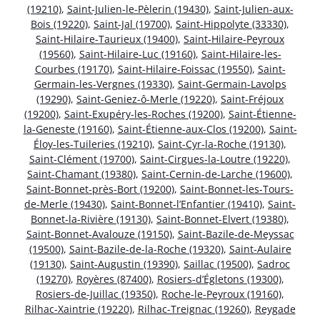
(19210)
,
Saint-Julien-le-Pèlerin (19430)
,
Saint-Julien-aux-
Bois (19220)
,
Saint-Jal (19700)
,
Saint-Hippolyte (33330)
,
Saint-Hilaire-Taurieux (19400)
,
Saint-Hilaire-Peyroux
(19560)
,
Saint-Hilaire-Luc (19160)
,
Saint-Hilaire-les-
Courbes (19170)
,
Saint-Hilaire-Foissac (19550)
,
Saint-
Germain-les-Vergnes (19330)
,
Saint-Germain-Lavolps
(19290)
,
Saint-Geniez-ô-Merle (19220)
,
Saint-Fréjoux
(19200)
,
Saint-Exupéry-les-Roches (19200)
,
Saint-Étienne-
la-Geneste (19160)
,
Saint-Étienne-aux-Clos (19200)
,
Saint-
Éloy-les-Tuileries (19210)
,
Saint-Cyr-la-Roche (19130)
,
Saint-Clément (19700)
,
Saint-Cirgues-la-Loutre (19220)
,
Saint-Chamant (19380)
,
Saint-Cernin-de-Larche (19600)
,
Saint-Bonnet-près-Bort (19200)
,
Saint-Bonnet-les-Tours-
de-Merle (19430)
,
Saint-Bonnet-l’Enfantier (19410)
,
Saint-
Bonnet-la-Rivière (19130)
,
Saint-Bonnet-Elvert (19380)
,
Saint-Bonnet-Avalouze (19150)
,
Saint-Bazile-de-Meyssac
(19500)
,
Saint-Bazile-de-la-Roche (19320)
,
Saint-Aulaire
(19130)
,
Saint-Augustin (19390)
,
Saillac (19500)
,
Sadroc
(19270)
,
Royères (87400)
,
Rosiers-d’Égletons (19300)
,
Rosiers-de-Juillac (19350)
,
Roche-le-Peyroux (19160)
,
Rilhac-Xaintrie (19220)
,
Rilhac-Treignac (19260)
,
Reygade