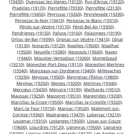
(19430)
,
Queyssac-les-Vignes (19120)
,
Puy-d’Arnac (19120)
,
Pradines (19170)
,
Pierrefitte (79330)
,
Pierrefitte (23130)
,
Pierrefitte (19450)
,
Peyrissac (19260)
,
Peyrelevade (19290)
,
Perpezac-le-Noir (19410)
,
Perpezac-le-Blanc (19310)
,
Pérols-sur-Vézère (19170)
,
Péret-Bel-Air (19300)
,
Pandrignes (19150)
,
Palisse (19160)
,
Palazinges (19190)
,
Orliac-de-Bar (19390)
,
Orgnac-sur-Vézère (19410)
,
Objat
(19130)
,
Nonards (19120)
,
Noailles (19600)
,
Noailhac
(19500)
,
Neuville (19380)
,
Nespouls (19600)
,
Naves
(19460)
,
Moustier-Ventadour (19300)
,
Montgibaud
(19210)
,
Monestier-Port-Dieu (19110)
,
Monestier-Merlines
(19340)
,
Monceaux-sur-Dordogne (19400)
,
Millevaches
(19290)
,
Meyssac (19500)
,
Meyrignac-l’Église (19800)
,
Meymac (19250)
,
Mestes (19200)
,
Merlines (19340)
,
Mercœur (19430)
,
Ménoire (19190)
,
Meilhards (19510)
,
Maussac (19250)
,
Masseret (19510)
,
Margerides (19200)
,
Marcillac-la-Croze (19500)
,
Marcillac-la-Croisille (19320)
,
Marc-la-Tour (19150)
,
Mansac (19520)
,
Malemort-sur-
Corrèze (19360)
,
Madranges (19470)
,
Lubersac (19210)
,
Louignac (19310)
,
Lostanges (19500)
,
Lissac-sur-Couze
(19600)
,
Liourdres (19120)
,
Ligneyrac (19500)
,
Lignareix
(19200)
,
Liginiac (19160)
,
Lestards (19170)
,
Les Angles-sur-