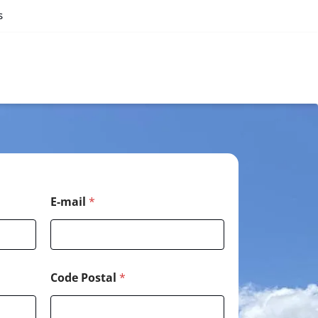
s
E-mail
*
Code Postal
*