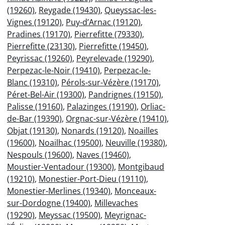
(19260)
,
Reygade (19430)
,
Queyssac-les-
Vignes (19120)
,
Puy-d’Arnac (19120)
,
Pradines (19170)
,
Pierrefitte (79330)
,
Pierrefitte (23130)
,
Pierrefitte (19450)
,
Peyrissac (19260)
,
Peyrelevade (19290)
,
Perpezac-le-Noir (19410)
,
Perpezac-le-
Blanc (19310)
,
Pérols-sur-Vézère (19170)
,
Péret-Bel-Air (19300)
,
Pandrignes (19150)
,
Palisse (19160)
,
Palazinges (19190)
,
Orliac-
de-Bar (19390)
,
Orgnac-sur-Vézère (19410)
,
Objat (19130)
,
Nonards (19120)
,
Noailles
(19600)
,
Noailhac (19500)
,
Neuville (19380)
,
Nespouls (19600)
,
Naves (19460)
,
Moustier-Ventadour (19300)
,
Montgibaud
(19210)
,
Monestier-Port-Dieu (19110)
,
Monestier-Merlines (19340)
,
Monceaux-
sur-Dordogne (19400)
,
Millevaches
(19290)
,
Meyssac (19500)
,
Meyrignac-