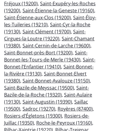
Fréjoux (19200)
,
Saint-Exupéry-les-Roches
(19200)
,
Saint-Étienne-la-Geneste (19160)
,
Saint-Étienne-aux-Clos (19200)
,
Saint-Éloy-
les-Tuileries (19210)
,
Saint-Cyr-la-Roche
(19130)
,
Saint-Clément (19700)
,
Saint-
Cirgues-la-Loutre (19220)
,
Saint-Chamant
(19380)
,
Saint-Cernin-de-Larche (19600)
,
Saint-Bonnet-près-Bort (19200)
,
Saint-
Bonnet-les-Tours-de-Merle (19430)
,
Saint-
Bonnet-l’Enfantier (19410)
,
Saint-Bonnet-
la-Rivière (19130)
,
Saint-Bonnet-Elvert
(19380)
,
Saint-Bonnet-Avalouze (19150)
,
Saint-Bazile-de-Meyssac (19500)
,
Saint-
Bazile-de-la-Roche (19320)
,
Saint-Aulaire
(19130)
,
Saint-Augustin (19390)
,
Saillac
(19500)
,
Sadroc (19270)
,
Royères (87400)
,
Rosiers-d’Égletons (19300)
,
Rosiers-de-
Juillac (19350)
,
Roche-le-Peyroux (19160)
,
Rilhac-Xaintrie (19220)
,
Rilhac-Treignac