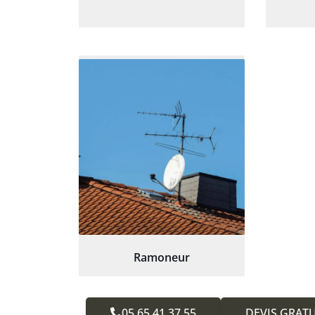
Ramoneur
05.65.41.37.55
DEVIS GRATU