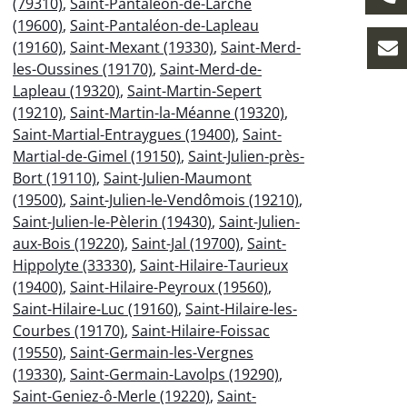
(79310)
,
Saint-Pantaléon-de-Larche
(19600)
,
Saint-Pantaléon-de-Lapleau
(19160)
,
Saint-Mexant (19330)
,
Saint-Merd-
les-Oussines (19170)
,
Saint-Merd-de-
Lapleau (19320)
,
Saint-Martin-Sepert
(19210)
,
Saint-Martin-la-Méanne (19320)
,
Saint-Martial-Entraygues (19400)
,
Saint-
Martial-de-Gimel (19150)
,
Saint-Julien-près-
Bort (19110)
,
Saint-Julien-Maumont
(19500)
,
Saint-Julien-le-Vendômois (19210)
,
Saint-Julien-le-Pèlerin (19430)
,
Saint-Julien-
aux-Bois (19220)
,
Saint-Jal (19700)
,
Saint-
Hippolyte (33330)
,
Saint-Hilaire-Taurieux
(19400)
,
Saint-Hilaire-Peyroux (19560)
,
Saint-Hilaire-Luc (19160)
,
Saint-Hilaire-les-
Courbes (19170)
,
Saint-Hilaire-Foissac
(19550)
,
Saint-Germain-les-Vergnes
(19330)
,
Saint-Germain-Lavolps (19290)
,
Saint-Geniez-ô-Merle (19220)
,
Saint-