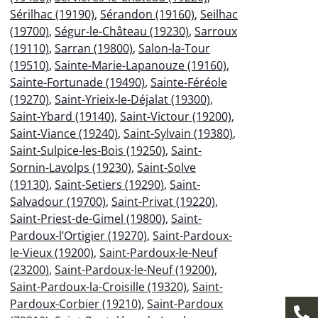
Sérilhac (19190)
,
Sérandon (19160)
,
Seilhac
(19700)
,
Ségur-le-Château (19230)
,
Sarroux
(19110)
,
Sarran (19800)
,
Salon-la-Tour
(19510)
,
Sainte-Marie-Lapanouze (19160)
,
Sainte-Fortunade (19490)
,
Sainte-Féréole
(19270)
,
Saint-Yrieix-le-Déjalat (19300)
,
Saint-Ybard (19140)
,
Saint-Victour (19200)
,
Saint-Viance (19240)
,
Saint-Sylvain (19380)
,
Saint-Sulpice-les-Bois (19250)
,
Saint-
Sornin-Lavolps (19230)
,
Saint-Solve
(19130)
,
Saint-Setiers (19290)
,
Saint-
Salvadour (19700)
,
Saint-Privat (19220)
,
Saint-Priest-de-Gimel (19800)
,
Saint-
Pardoux-l’Ortigier (19270)
,
Saint-Pardoux-
le-Vieux (19200)
,
Saint-Pardoux-le-Neuf
(23200)
,
Saint-Pardoux-le-Neuf (19200)
,
Saint-Pardoux-la-Croisille (19320)
,
Saint-
Pardoux-Corbier (19210)
,
Saint-Pardoux