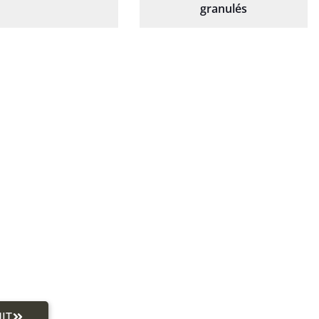
granulés
IT