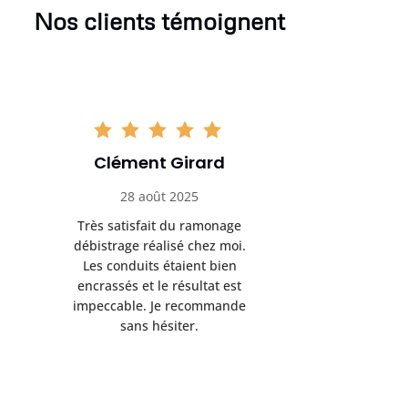
Nos clients témoignent
Clément Girard
Romai
28 août 2025
05 se
Très satisfait du ramonage
Excelle
débistrage réalisé chez moi.
ramonag
Les conduits étaient bien
L’interven
encrassés et le résultat est
retrouve
impeccable. Je recommande
fonctionne
sans hésiter.
Rien