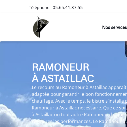
Téléphone :
05.65.41.37.55
Nos services
RAMONEUR
À ASTAILLAC
Le recours au Ramoneur à Astaillac appara
adaptée pour garantir le bon fonctionnemen
chauffage. Avec le temps, le bistre s’install
Ramoneur à Astaillac nécessaire. Que ce so
à Astaillac ou tout autre Ramoneur, chaque
restaurer les performances. Le Ramoneur à As