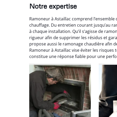
Notre expertise
Ramoneur à Astaillac comprend l’ensemble de
chauffage. Du entretien courant jusqu’au ra
à chaque installation. Qu’il s’agisse de ramo
rigueur afin de supprimer les résidus et gar
propose aussi le ramonage chaudière afin d
Ni
Ramoneur à Astaillac vise éviter les risques
constitue une réponse fiable pour une perf
2
Interve
propre
débistr
suite la
du tir