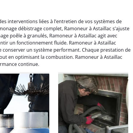
s interventions liées à l’entretien de vos systèmes de
monage débistrage complet, Ramoneur à Astaillac s’ajuste
nage poêle à granulés, Ramoneur à Astaillac agit avec
antir un fonctionnement fluide. Ramoneur à Astaillac
e conserver un système performant. Chaque prestation de
colas Perrin
Yannick Morel
 tout en optimisant la combustion. Ramoneur à Astaillac
ormance continue.
2 janvier 2026
12 juillet 2025
ntion rapide et très
Intervention très efficace
 pour le ramonage
pour le ramonage débistrage
age. On sent tout de
de ma cheminée. Le tirage
 différence au niveau
est nettement meilleur et
age. Très satisfait.
plus aucune odeur. Travail
propre et rapide.