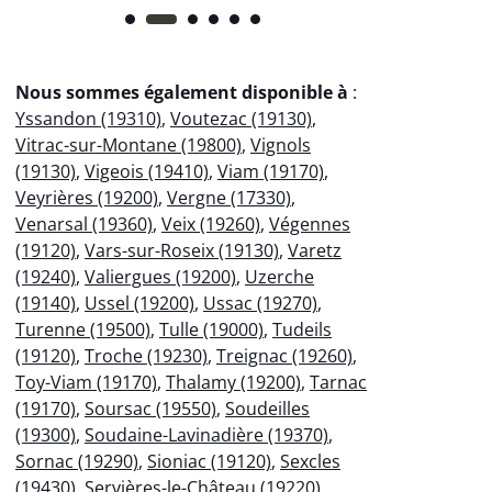
Nous sommes également disponible à
:
Yssandon (19310)
,
Voutezac (19130)
,
Vitrac-sur-Montane (19800)
,
Vignols
(19130)
,
Vigeois (19410)
,
Viam (19170)
,
Veyrières (19200)
,
Vergne (17330)
,
Venarsal (19360)
,
Veix (19260)
,
Végennes
(19120)
,
Vars-sur-Roseix (19130)
,
Varetz
(19240)
,
Valiergues (19200)
,
Uzerche
(19140)
,
Ussel (19200)
,
Ussac (19270)
,
Turenne (19500)
,
Tulle (19000)
,
Tudeils
(19120)
,
Troche (19230)
,
Treignac (19260)
,
Toy-Viam (19170)
,
Thalamy (19200)
,
Tarnac
(19170)
,
Soursac (19550)
,
Soudeilles
(19300)
,
Soudaine-Lavinadière (19370)
,
Sornac (19290)
,
Sioniac (19120)
,
Sexcles
(19430)
,
Servières-le-Château (19220)
,