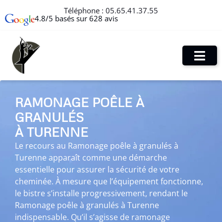
Téléphone :
05.65.41.37.55
4.8/5 basés sur 628 avis
RAMONAGE POÊLE À
GRANULÉS
À TURENNE
Le recours au Ramonage poêle à granulés à
Turenne apparaît comme une démarche
essentielle pour assurer la sécurité de votre
cheminée. À mesure que l’équipement fonctionne,
le bistre s’installe progressivement, rendant le
Ramonage poêle à granulés à Turenne
indispensable. Qu’il s’agisse de ramonage