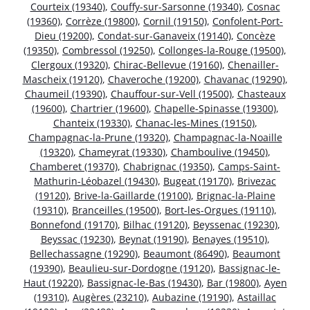
Courteix (19340)
,
Couffy-sur-Sarsonne (19340)
,
Cosnac
(19360)
,
Corrèze (19800)
,
Cornil (19150)
,
Confolent-Port-
Dieu (19200)
,
Condat-sur-Ganaveix (19140)
,
Concèze
(19350)
,
Combressol (19250)
,
Collonges-la-Rouge (19500)
,
Clergoux (19320)
,
Chirac-Bellevue (19160)
,
Chenailler-
Mascheix (19120)
,
Chaveroche (19200)
,
Chavanac (19290)
,
Chaumeil (19390)
,
Chauffour-sur-Vell (19500)
,
Chasteaux
(19600)
,
Chartrier (19600)
,
Chapelle-Spinasse (19300)
,
Chanteix (19330)
,
Chanac-les-Mines (19150)
,
Champagnac-la-Prune (19320)
,
Champagnac-la-Noaille
(19320)
,
Chameyrat (19330)
,
Chamboulive (19450)
,
Chamberet (19370)
,
Chabrignac (19350)
,
Camps-Saint-
Mathurin-Léobazel (19430)
,
Bugeat (19170)
,
Brivezac
(19120)
,
Brive-la-Gaillarde (19100)
,
Brignac-la-Plaine
(19310)
,
Branceilles (19500)
,
Bort-les-Orgues (19110)
,
Bonnefond (19170)
,
Bilhac (19120)
,
Beyssenac (19230)
,
Beyssac (19230)
,
Beynat (19190)
,
Benayes (19510)
,
Bellechassagne (19290)
,
Beaumont (86490)
,
Beaumont
(19390)
,
Beaulieu-sur-Dordogne (19120)
,
Bassignac-le-
Haut (19220)
,
Bassignac-le-Bas (19430)
,
Bar (19800)
,
Ayen
(19310)
,
Augères (23210)
,
Aubazine (19190)
,
Astaillac