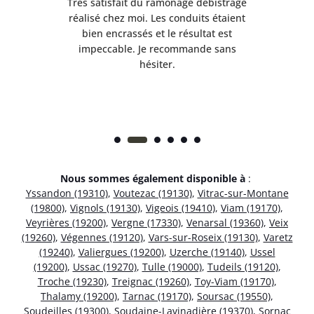
e
Très satisfait du ramonage débistrage
née.
réalisé chez moi. Les conduits étaient
déb
et
bien encrassés et le résultat est
ret
 et
impeccable. Je recommande sans
hésiter.
Nous sommes également disponible à
:
Yssandon (19310)
,
Voutezac (19130)
,
Vitrac-sur-Montane
(19800)
,
Vignols (19130)
,
Vigeois (19410)
,
Viam (19170)
,
Veyrières (19200)
,
Vergne (17330)
,
Venarsal (19360)
,
Veix
(19260)
,
Végennes (19120)
,
Vars-sur-Roseix (19130)
,
Varetz
(19240)
,
Valiergues (19200)
,
Uzerche (19140)
,
Ussel
(19200)
,
Ussac (19270)
,
Tulle (19000)
,
Tudeils (19120)
,
Troche (19230)
,
Treignac (19260)
,
Toy-Viam (19170)
,
Thalamy (19200)
,
Tarnac (19170)
,
Soursac (19550)
,
Soudeilles (19300)
,
Soudaine-Lavinadière (19370)
,
Sornac