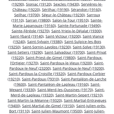
(19290)
,
Sioniac (19120)
,
Sexcles (19430)
,
Servières-le-
Château (19220)
,
Sérilhac (19190)
,
Sérandon (19160)
,
Seilhac (19700)
,
Ségur-le-Château (19230)
,
Sarroux
(19110)
,
Sarran (19800)
,
Salon-la-Tour (19510)
,
Sainte-
Marie-Lapanouze (19160)
,
Sainte-Fortunade (19490)
,
Sainte-Féréole (19270)
,
Saint-Yrieix-le-Déjalat (19300)
,
Saint-Ybard (19140)
,
Saint-Victour (19200)
,
Saint-Viance
(19240)
,
Saint-Sylvain (19380)
,
Saint-Sulpice-les-Bois
(19250)
,
Saint-Sornin-Lavolps (19230)
,
Saint-Solve (19130)
,
Saint-Setiers (19290)
,
Saint-Salvadour (19700)
,
Saint-Privat
(19220)
,
Saint-Priest-de-Gimel (19800)
,
Saint-Pardoux-
l’Ortigier (19270)
,
Saint-Pardoux-le-Vieux (19200)
,
Saint-
Pardoux-le-Neuf (23200)
,
Saint-Pardoux-le-Neuf (19200)
,
Saint-Pardoux-la-Croisille (19320)
,
Saint-Pardoux-Corbier
(19210)
,
Saint-Pardoux (79310)
,
Saint-Pantaléon-de-Larche
(19600)
,
Saint-Pantaléon-de-Lapleau (19160)
,
Saint-
Mexant (19330)
,
Saint-Merd-les-Oussines (19170)
,
Saint-
Merd-de-Lapleau (19320)
,
Saint-Martin-Sepert (19210)
,
Saint-Martin-la-Méanne (19320)
,
Saint-Martial-Entraygues
(19400)
,
Saint-Martial-de-Gimel (19150)
,
Saint-Julien-près-
Bort (19110)
,
Saint-Julien-Maumont (19500)
,
Saint-Julien-