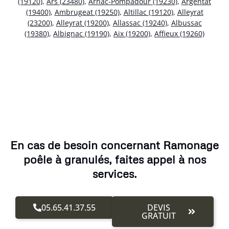
(19120)
,
Ars (23480)
,
Arnac-Pompadour (19230)
,
Argentat
(19400)
,
Ambrugeat (19250)
,
Altillac (19120)
,
Alleyrat
(23200)
,
Alleyrat (19200)
,
Allassac (19240)
,
Albussac
(19380)
,
Albignac (19190)
,
Aix (19200)
,
Affieux (19260)
En cas de besoin concernant Ramonage
poêle à granulés, faites appel à nos
services.
05.65.41.37.55
DEVIS
GRATUIT