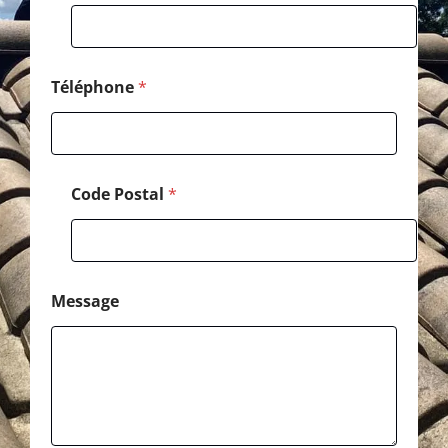
s
a
g
e
Téléphone
*
Code Postal
*
Message