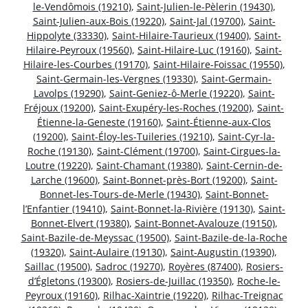
le-Vendômois (19210)
,
Saint-Julien-le-Pèlerin (19430)
,
Saint-Julien-aux-Bois (19220)
,
Saint-Jal (19700)
,
Saint-
Hippolyte (33330)
,
Saint-Hilaire-Taurieux (19400)
,
Saint-
Hilaire-Peyroux (19560)
,
Saint-Hilaire-Luc (19160)
,
Saint-
Hilaire-les-Courbes (19170)
,
Saint-Hilaire-Foissac (19550)
,
Saint-Germain-les-Vergnes (19330)
,
Saint-Germain-
Lavolps (19290)
,
Saint-Geniez-ô-Merle (19220)
,
Saint-
Fréjoux (19200)
,
Saint-Exupéry-les-Roches (19200)
,
Saint-
Étienne-la-Geneste (19160)
,
Saint-Étienne-aux-Clos
(19200)
,
Saint-Éloy-les-Tuileries (19210)
,
Saint-Cyr-la-
Roche (19130)
,
Saint-Clément (19700)
,
Saint-Cirgues-la-
Loutre (19220)
,
Saint-Chamant (19380)
,
Saint-Cernin-de-
Larche (19600)
,
Saint-Bonnet-près-Bort (19200)
,
Saint-
Bonnet-les-Tours-de-Merle (19430)
,
Saint-Bonnet-
l’Enfantier (19410)
,
Saint-Bonnet-la-Rivière (19130)
,
Saint-
Bonnet-Elvert (19380)
,
Saint-Bonnet-Avalouze (19150)
,
Saint-Bazile-de-Meyssac (19500)
,
Saint-Bazile-de-la-Roche
(19320)
,
Saint-Aulaire (19130)
,
Saint-Augustin (19390)
,
Saillac (19500)
,
Sadroc (19270)
,
Royères (87400)
,
Rosiers-
d’Égletons (19300)
,
Rosiers-de-Juillac (19350)
,
Roche-le-
Peyroux (19160)
,
Rilhac-Xaintrie (19220)
,
Rilhac-Treignac