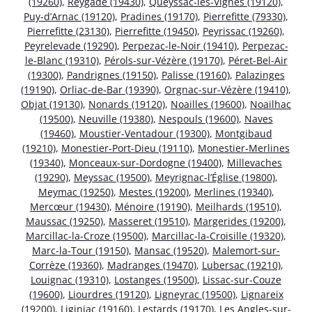
(19260)
,
Reygade (19430)
,
Queyssac-les-Vignes (19120)
,
Puy-d’Arnac (19120)
,
Pradines (19170)
,
Pierrefitte (79330)
,
Pierrefitte (23130)
,
Pierrefitte (19450)
,
Peyrissac (19260)
,
Peyrelevade (19290)
,
Perpezac-le-Noir (19410)
,
Perpezac-
le-Blanc (19310)
,
Pérols-sur-Vézère (19170)
,
Péret-Bel-Air
(19300)
,
Pandrignes (19150)
,
Palisse (19160)
,
Palazinges
(19190)
,
Orliac-de-Bar (19390)
,
Orgnac-sur-Vézère (19410)
,
Objat (19130)
,
Nonards (19120)
,
Noailles (19600)
,
Noailhac
(19500)
,
Neuville (19380)
,
Nespouls (19600)
,
Naves
(19460)
,
Moustier-Ventadour (19300)
,
Montgibaud
(19210)
,
Monestier-Port-Dieu (19110)
,
Monestier-Merlines
(19340)
,
Monceaux-sur-Dordogne (19400)
,
Millevaches
(19290)
,
Meyssac (19500)
,
Meyrignac-l’Église (19800)
,
Meymac (19250)
,
Mestes (19200)
,
Merlines (19340)
,
Mercœur (19430)
,
Ménoire (19190)
,
Meilhards (19510)
,
Maussac (19250)
,
Masseret (19510)
,
Margerides (19200)
,
Marcillac-la-Croze (19500)
,
Marcillac-la-Croisille (19320)
,
Marc-la-Tour (19150)
,
Mansac (19520)
,
Malemort-sur-
Corrèze (19360)
,
Madranges (19470)
,
Lubersac (19210)
,
Louignac (19310)
,
Lostanges (19500)
,
Lissac-sur-Couze
(19600)
,
Liourdres (19120)
,
Ligneyrac (19500)
,
Lignareix
(19200)
,
Liginiac (19160)
,
Lestards (19170)
,
Les Angles-sur-