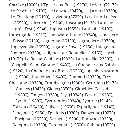
Corrèze (19000)
,
L’Église-aux-Bois (19170)
,
Le Vert (79170)
,
Le Pescher (19190)
,
Le Lonzac (19470)
,
Le Jardin (19300)
,
Le Chastang (19190)
,
Lavignac (87230)
,
Laval-sur-Luzège
(19550)
,
Latronche (19160)
,
Lascaux (19130)
,
Laroche-
près-Feyt (19340)
,
Lapleau (19550)
,
Lanteuil (19190)
,
Lamongerie (19510)
,
Lamazière-Haute (19340)
,
Lamazière-
Basse (19160)
,
Laguenne (19150)
,
Lagraulière (19700)
,
Lagleygeolle (19500)
,
Lagarde-Enval (19150)
,
Lafage-sur-
Sombre (19320)
,
Ladignac-sur-Rondelles (19150)
,
Lacelle
(19170)
,
La Roche-Canillac (19320)
,
La Nouaille (23500)
,
La
Chapelle-Saint-Géraud (19430)
,
La Chapelle-aux-Saints
(19120)
,
La Chapelle-aux-Brocs (19360)
,
Jugeals-Nazareth
(19500)
,
Hautefage (19400)
,
Gumond (19320)
,
Gros-
Chastang (19320)
,
Grandsaigne (19300)
,
Gourdon (19170)
,
Goulles (19430)
,
Gioux (23500)
,
Gimel-les-Cascades
(19800)
,
Forgès (19380)
,
Feyt (19340)
,
Favars (19330)
,
Eyrein (19800)
,
Eygurande (19340)
,
Eyburie (19140)
,
Estivaux (19410)
,
Estivals (19600)
,
Espartignac (19140)
,
Espagnac (19150)
,
Égletons (19300)
,
Donzenac (19270)
,
Davignac (19250)
,
Darnets (19300)
,
Darazac (19220)
,
Dampniat (19360)
,
Curemonte (19500)
,
Cublac (19520)
,