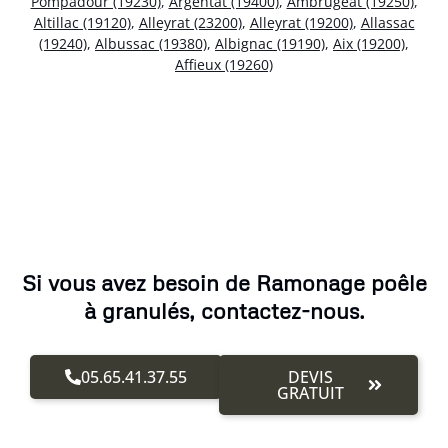
Pompadour (19230)
,
Argentat (19400)
,
Ambrugeat (19250)
,
Altillac (19120)
,
Alleyrat (23200)
,
Alleyrat (19200)
,
Allassac
(19240)
,
Albussac (19380)
,
Albignac (19190)
,
Aix (19200)
,
Affieux (19260)
Si vous avez besoin de Ramonage poêle
à granulés, contactez-nous.
05.65.41.37.55
DEVIS
GRATUIT