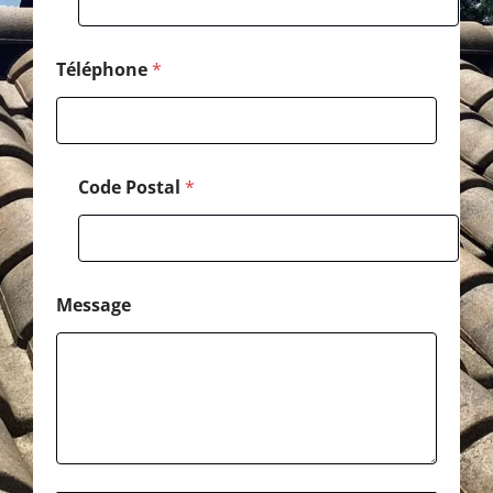
*
M
e
s
Téléphone
*
s
a
g
e
Code Postal
*
Message