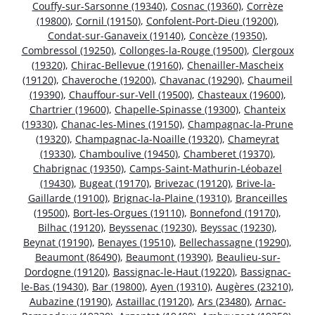
Couffy-sur-Sarsonne (19340)
,
Cosnac (19360)
,
Corrèze
(19800)
,
Cornil (19150)
,
Confolent-Port-Dieu (19200)
,
Condat-sur-Ganaveix (19140)
,
Concèze (19350)
,
Combressol (19250)
,
Collonges-la-Rouge (19500)
,
Clergoux
(19320)
,
Chirac-Bellevue (19160)
,
Chenailler-Mascheix
(19120)
,
Chaveroche (19200)
,
Chavanac (19290)
,
Chaumeil
(19390)
,
Chauffour-sur-Vell (19500)
,
Chasteaux (19600)
,
Chartrier (19600)
,
Chapelle-Spinasse (19300)
,
Chanteix
(19330)
,
Chanac-les-Mines (19150)
,
Champagnac-la-Prune
(19320)
,
Champagnac-la-Noaille (19320)
,
Chameyrat
(19330)
,
Chamboulive (19450)
,
Chamberet (19370)
,
Chabrignac (19350)
,
Camps-Saint-Mathurin-Léobazel
(19430)
,
Bugeat (19170)
,
Brivezac (19120)
,
Brive-la-
Gaillarde (19100)
,
Brignac-la-Plaine (19310)
,
Branceilles
(19500)
,
Bort-les-Orgues (19110)
,
Bonnefond (19170)
,
Bilhac (19120)
,
Beyssenac (19230)
,
Beyssac (19230)
,
Beynat (19190)
,
Benayes (19510)
,
Bellechassagne (19290)
,
Beaumont (86490)
,
Beaumont (19390)
,
Beaulieu-sur-
Dordogne (19120)
,
Bassignac-le-Haut (19220)
,
Bassignac-
le-Bas (19430)
,
Bar (19800)
,
Ayen (19310)
,
Augères (23210)
,
Aubazine (19190)
,
Astaillac (19120)
,
Ars (23480)
,
Arnac-