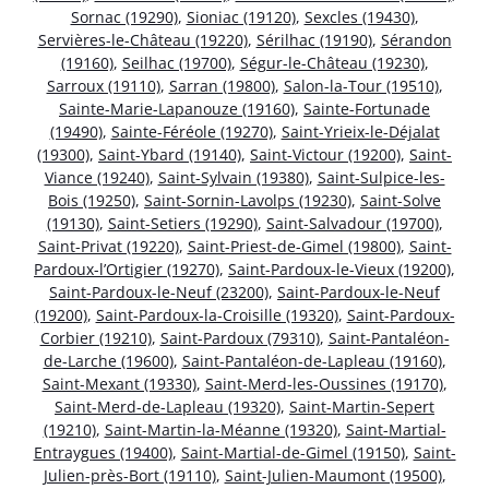
Sornac (19290)
,
Sioniac (19120)
,
Sexcles (19430)
,
Servières-le-Château (19220)
,
Sérilhac (19190)
,
Sérandon
(19160)
,
Seilhac (19700)
,
Ségur-le-Château (19230)
,
Sarroux (19110)
,
Sarran (19800)
,
Salon-la-Tour (19510)
,
Sainte-Marie-Lapanouze (19160)
,
Sainte-Fortunade
(19490)
,
Sainte-Féréole (19270)
,
Saint-Yrieix-le-Déjalat
(19300)
,
Saint-Ybard (19140)
,
Saint-Victour (19200)
,
Saint-
Viance (19240)
,
Saint-Sylvain (19380)
,
Saint-Sulpice-les-
Bois (19250)
,
Saint-Sornin-Lavolps (19230)
,
Saint-Solve
(19130)
,
Saint-Setiers (19290)
,
Saint-Salvadour (19700)
,
Saint-Privat (19220)
,
Saint-Priest-de-Gimel (19800)
,
Saint-
Pardoux-l’Ortigier (19270)
,
Saint-Pardoux-le-Vieux (19200)
,
Saint-Pardoux-le-Neuf (23200)
,
Saint-Pardoux-le-Neuf
(19200)
,
Saint-Pardoux-la-Croisille (19320)
,
Saint-Pardoux-
Corbier (19210)
,
Saint-Pardoux (79310)
,
Saint-Pantaléon-
de-Larche (19600)
,
Saint-Pantaléon-de-Lapleau (19160)
,
Saint-Mexant (19330)
,
Saint-Merd-les-Oussines (19170)
,
Saint-Merd-de-Lapleau (19320)
,
Saint-Martin-Sepert
(19210)
,
Saint-Martin-la-Méanne (19320)
,
Saint-Martial-
Entraygues (19400)
,
Saint-Martial-de-Gimel (19150)
,
Saint-
Julien-près-Bort (19110)
,
Saint-Julien-Maumont (19500)
,