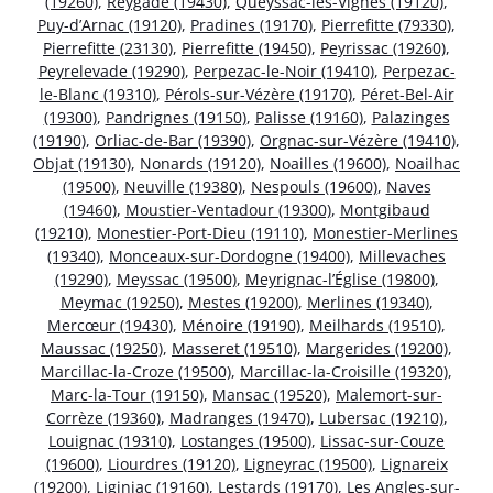
(19260)
,
Reygade (19430)
,
Queyssac-les-Vignes (19120)
,
Puy-d’Arnac (19120)
,
Pradines (19170)
,
Pierrefitte (79330)
,
Pierrefitte (23130)
,
Pierrefitte (19450)
,
Peyrissac (19260)
,
Peyrelevade (19290)
,
Perpezac-le-Noir (19410)
,
Perpezac-
le-Blanc (19310)
,
Pérols-sur-Vézère (19170)
,
Péret-Bel-Air
(19300)
,
Pandrignes (19150)
,
Palisse (19160)
,
Palazinges
(19190)
,
Orliac-de-Bar (19390)
,
Orgnac-sur-Vézère (19410)
,
Objat (19130)
,
Nonards (19120)
,
Noailles (19600)
,
Noailhac
(19500)
,
Neuville (19380)
,
Nespouls (19600)
,
Naves
(19460)
,
Moustier-Ventadour (19300)
,
Montgibaud
(19210)
,
Monestier-Port-Dieu (19110)
,
Monestier-Merlines
(19340)
,
Monceaux-sur-Dordogne (19400)
,
Millevaches
(19290)
,
Meyssac (19500)
,
Meyrignac-l’Église (19800)
,
Meymac (19250)
,
Mestes (19200)
,
Merlines (19340)
,
Mercœur (19430)
,
Ménoire (19190)
,
Meilhards (19510)
,
Maussac (19250)
,
Masseret (19510)
,
Margerides (19200)
,
Marcillac-la-Croze (19500)
,
Marcillac-la-Croisille (19320)
,
Marc-la-Tour (19150)
,
Mansac (19520)
,
Malemort-sur-
Corrèze (19360)
,
Madranges (19470)
,
Lubersac (19210)
,
Louignac (19310)
,
Lostanges (19500)
,
Lissac-sur-Couze
(19600)
,
Liourdres (19120)
,
Ligneyrac (19500)
,
Lignareix
(19200)
,
Liginiac (19160)
,
Lestards (19170)
,
Les Angles-sur-