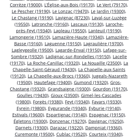
Corrèze (19000)
,
L’Église-aux-Bois (19170)
,
Le Vert (79170)
,
Le Pescher (19190)
,
Le Lonzac (19470)
,
Le Jardin (19300)
,
Le Chastang (19190)
,
Lavignac (87230)
,
Laval-sur-Luzège
(19550)
,
Latronche (19160)
,
Lascaux (19130)
,
Laroche-
près-Feyt (19340)
,
Lapleau (19550)
,
Lanteuil (19190)
,
Lamongerie (19510)
,
Lamazière-Haute (19340)
,
Lamazière-
Basse (19160)
,
Laguenne (19150)
,
Lagraulière (19700)
,
Lagleygeolle (19500)
,
Lagarde-Enval (19150)
,
Lafage-sur-
Sombre (19320)
,
Ladignac-sur-Rondelles (19150)
,
Lacelle
(19170)
,
La Roche-Canillac (19320)
,
La Nouaille (23500)
,
La
Chapelle-Saint-Géraud (19430)
,
La Chapelle-aux-Saints
(19120)
,
La Chapelle-aux-Brocs (19360)
,
Jugeals-Nazareth
(19500)
,
Hautefage (19400)
,
Gumond (19320)
,
Gros-
Chastang (19320)
,
Grandsaigne (19300)
,
Gourdon (19170)
,
Goulles (19430)
,
Gioux (23500)
,
Gimel-les-Cascades
(19800)
,
Forgès (19380)
,
Feyt (19340)
,
Favars (19330)
,
Eyrein (19800)
,
Eygurande (19340)
,
Eyburie (19140)
,
Estivals (19600)
,
Espartignac (19140)
,
Espagnac (19150)
,
Égletons (19300)
,
Donzenac (19270)
,
Davignac (19250)
,
Darnets (19300)
,
Darazac (19220)
,
Dampniat (19360)
,
Curemonte (19500)
,
Cublac (19520)
,
Courteix (19340)
,