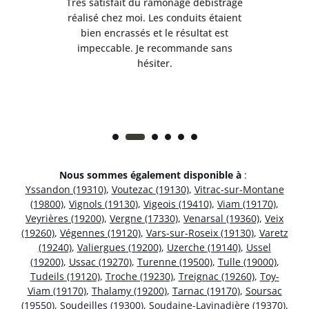
e
Très satisfait du ramonage débistrage
née.
réalisé chez moi. Les conduits étaient
déb
et
bien encrassés et le résultat est
ret
 et
impeccable. Je recommande sans
hésiter.
Nous sommes également disponible à
:
Yssandon (19310)
,
Voutezac (19130)
,
Vitrac-sur-Montane
(19800)
,
Vignols (19130)
,
Vigeois (19410)
,
Viam (19170)
,
Veyrières (19200)
,
Vergne (17330)
,
Venarsal (19360)
,
Veix
(19260)
,
Végennes (19120)
,
Vars-sur-Roseix (19130)
,
Varetz
(19240)
,
Valiergues (19200)
,
Uzerche (19140)
,
Ussel
(19200)
,
Ussac (19270)
,
Turenne (19500)
,
Tulle (19000)
,
Tudeils (19120)
,
Troche (19230)
,
Treignac (19260)
,
Toy-
Viam (19170)
,
Thalamy (19200)
,
Tarnac (19170)
,
Soursac
(19550)
,
Soudeilles (19300)
,
Soudaine-Lavinadière (19370)
,