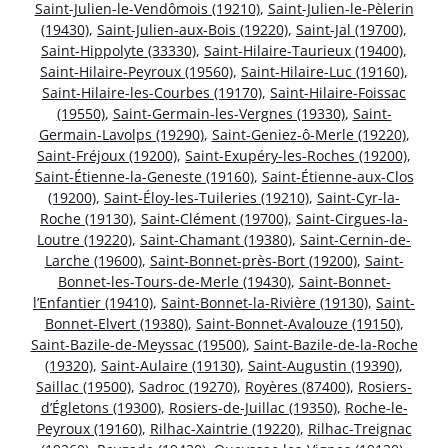
Saint-Julien-le-Vendômois (19210)
,
Saint-Julien-le-Pèlerin
(19430)
,
Saint-Julien-aux-Bois (19220)
,
Saint-Jal (19700)
,
Saint-Hippolyte (33330)
,
Saint-Hilaire-Taurieux (19400)
,
Saint-Hilaire-Peyroux (19560)
,
Saint-Hilaire-Luc (19160)
,
Saint-Hilaire-les-Courbes (19170)
,
Saint-Hilaire-Foissac
(19550)
,
Saint-Germain-les-Vergnes (19330)
,
Saint-
Germain-Lavolps (19290)
,
Saint-Geniez-ô-Merle (19220)
,
Saint-Fréjoux (19200)
,
Saint-Exupéry-les-Roches (19200)
,
Saint-Étienne-la-Geneste (19160)
,
Saint-Étienne-aux-Clos
(19200)
,
Saint-Éloy-les-Tuileries (19210)
,
Saint-Cyr-la-
Roche (19130)
,
Saint-Clément (19700)
,
Saint-Cirgues-la-
Loutre (19220)
,
Saint-Chamant (19380)
,
Saint-Cernin-de-
Larche (19600)
,
Saint-Bonnet-près-Bort (19200)
,
Saint-
Bonnet-les-Tours-de-Merle (19430)
,
Saint-Bonnet-
l’Enfantier (19410)
,
Saint-Bonnet-la-Rivière (19130)
,
Saint-
Bonnet-Elvert (19380)
,
Saint-Bonnet-Avalouze (19150)
,
Saint-Bazile-de-Meyssac (19500)
,
Saint-Bazile-de-la-Roche
(19320)
,
Saint-Aulaire (19130)
,
Saint-Augustin (19390)
,
Saillac (19500)
,
Sadroc (19270)
,
Royères (87400)
,
Rosiers-
d’Égletons (19300)
,
Rosiers-de-Juillac (19350)
,
Roche-le-
Peyroux (19160)
,
Rilhac-Xaintrie (19220)
,
Rilhac-Treignac