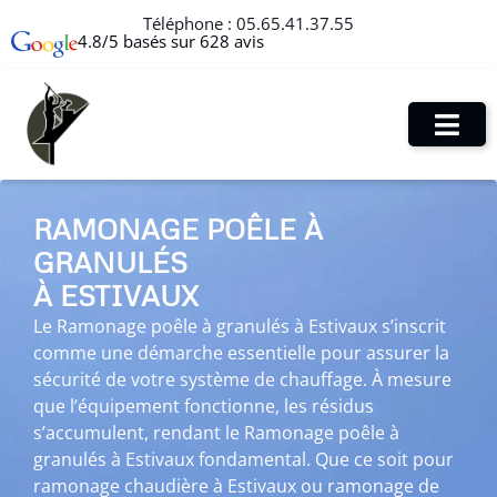
Téléphone :
05.65.41.37.55
4.8/5 basés sur 628 avis
RAMONAGE POÊLE À
GRANULÉS
À ESTIVAUX
Le Ramonage poêle à granulés à Estivaux s’inscrit
comme une démarche essentielle pour assurer la
sécurité de votre système de chauffage. À mesure
que l’équipement fonctionne, les résidus
s’accumulent, rendant le Ramonage poêle à
granulés à Estivaux fondamental. Que ce soit pour
ramonage chaudière à Estivaux ou ramonage de