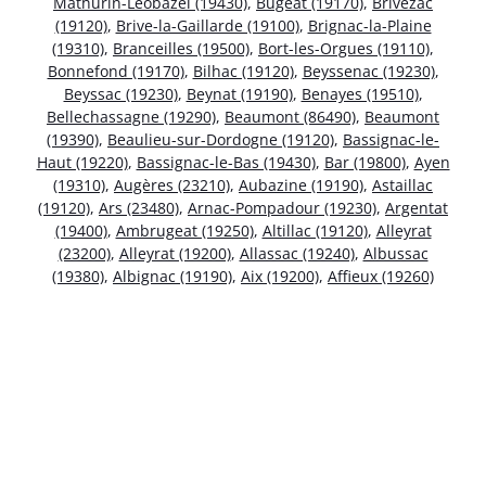
Mathurin-Léobazel (19430)
,
Bugeat (19170)
,
Brivezac
(19120)
,
Brive-la-Gaillarde (19100)
,
Brignac-la-Plaine
(19310)
,
Branceilles (19500)
,
Bort-les-Orgues (19110)
,
Bonnefond (19170)
,
Bilhac (19120)
,
Beyssenac (19230)
,
Beyssac (19230)
,
Beynat (19190)
,
Benayes (19510)
,
Bellechassagne (19290)
,
Beaumont (86490)
,
Beaumont
(19390)
,
Beaulieu-sur-Dordogne (19120)
,
Bassignac-le-
Haut (19220)
,
Bassignac-le-Bas (19430)
,
Bar (19800)
,
Ayen
(19310)
,
Augères (23210)
,
Aubazine (19190)
,
Astaillac
(19120)
,
Ars (23480)
,
Arnac-Pompadour (19230)
,
Argentat
(19400)
,
Ambrugeat (19250)
,
Altillac (19120)
,
Alleyrat
(23200)
,
Alleyrat (19200)
,
Allassac (19240)
,
Albussac
(19380)
,
Albignac (19190)
,
Aix (19200)
,
Affieux (19260)