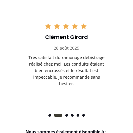
Clément Girard
28 août 2025
e
Très satisfait du ramonage débistrage
née.
réalisé chez moi. Les conduits étaient
déb
et
bien encrassés et le résultat est
ret
 et
impeccable. Je recommande sans
hésiter.
Nous sommes également disponible à
: