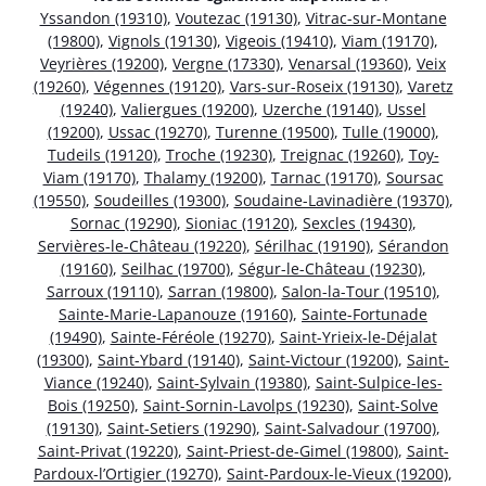
Yssandon (19310)
,
Voutezac (19130)
,
Vitrac-sur-Montane
(19800)
,
Vignols (19130)
,
Vigeois (19410)
,
Viam (19170)
,
Veyrières (19200)
,
Vergne (17330)
,
Venarsal (19360)
,
Veix
(19260)
,
Végennes (19120)
,
Vars-sur-Roseix (19130)
,
Varetz
(19240)
,
Valiergues (19200)
,
Uzerche (19140)
,
Ussel
(19200)
,
Ussac (19270)
,
Turenne (19500)
,
Tulle (19000)
,
Tudeils (19120)
,
Troche (19230)
,
Treignac (19260)
,
Toy-
Viam (19170)
,
Thalamy (19200)
,
Tarnac (19170)
,
Soursac
(19550)
,
Soudeilles (19300)
,
Soudaine-Lavinadière (19370)
,
Sornac (19290)
,
Sioniac (19120)
,
Sexcles (19430)
,
Servières-le-Château (19220)
,
Sérilhac (19190)
,
Sérandon
(19160)
,
Seilhac (19700)
,
Ségur-le-Château (19230)
,
Sarroux (19110)
,
Sarran (19800)
,
Salon-la-Tour (19510)
,
Sainte-Marie-Lapanouze (19160)
,
Sainte-Fortunade
(19490)
,
Sainte-Féréole (19270)
,
Saint-Yrieix-le-Déjalat
(19300)
,
Saint-Ybard (19140)
,
Saint-Victour (19200)
,
Saint-
Viance (19240)
,
Saint-Sylvain (19380)
,
Saint-Sulpice-les-
Bois (19250)
,
Saint-Sornin-Lavolps (19230)
,
Saint-Solve
(19130)
,
Saint-Setiers (19290)
,
Saint-Salvadour (19700)
,
Saint-Privat (19220)
,
Saint-Priest-de-Gimel (19800)
,
Saint-
Pardoux-l’Ortigier (19270)
,
Saint-Pardoux-le-Vieux (19200)
,