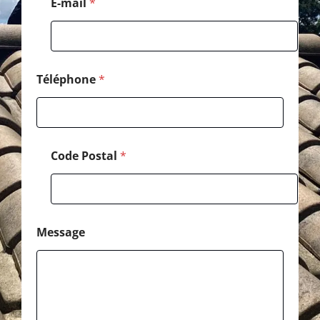
E-mail
*
*
Téléphone
*
Code Postal
*
Message