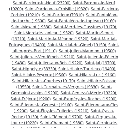
Saint-Pardoux-le-Neuf (23200)
,
Saint-Pardoux-le-Neuf
(19200)
,
Saint-Pardoux-la-Croisille (19320)
,
Saint-Pardoux-
Corbier (19210)
,
Saint-Pardoux (79310)
,
Saint-Pantaléon-
de-Larche (19600)
,
Saint-Pantaléon-de-Lapleau (19160)
,
Saint-Mexant (19330)
,
Saint-Merd-les-Oussines (19170)
,
Saint-Merd-de-Lapleau (19320)
,
Saint-Martin-Sepert
(19210)
,
Saint-Martin-la-Méanne (19320)
,
Saint-Martial-
Entraygues (19400)
,
Saint-Martial-de-Gimel (19150)
,
Saint-
Julien-près-Bort (19110)
,
Saint-Julien-Maumont (19500)
,
Saint-Julien-le-Vendômois (19210)
,
Saint-Julien-le-Pèlerin
(19430)
,
Saint-Julien-aux-Bois (19220)
,
Saint-Jal (19700)
,
Saint-Hippolyte (33330)
,
Saint-Hilaire-Taurieux (19400)
,
Saint-Hilaire-Peyroux (19560)
,
Saint-Hilaire-Luc (19160)
,
Saint-Hilaire-les-Courbes (19170)
,
Saint-Hilaire-Foissac
(19550)
,
Saint-Germain-les-Vergnes (19330)
,
Saint-
Germain-Lavolps (19290)
,
Saint-Geniez-ô-Merle (19220)
,
Saint-Fréjoux (19200)
,
Saint-Exupéry-les-Roches (19200)
,
Saint-Étienne-la-Geneste (19160)
,
Saint-Étienne-aux-Clos
(19200)
,
Saint-Éloy-les-Tuileries (19210)
,
Saint-Cyr-la-
Roche (19130)
,
Saint-Clément (19700)
,
Saint-Cirgues-la-
Loutre (19220)
,
Saint-Chamant (19380)
,
Saint-Cernin-de-