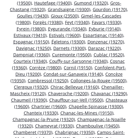
(19500)
,
Hautefage (19400)
,
Gumond (19320)
,
Gros-
Chastang (19320)
,
Grandsaigne (19300)
,
Gourdon (19170)
,
Goulles (19430)
,
Gioux (23500)
,
Gimel-les-Cascades
(19800)
,
Forgès (19380)
,
Feyt (19340)
,
Favars (19330)
,
Eyrein (19800)
,
Eygurande (19340)
,
Eyburie (19140)
,
Estivaux (19410)
,
Estivals (19600)
,
Espartignac (19140)
,
Espagnac (19150)
,
Égletons (19300)
,
Donzenac (19270)
,
Davignac (19250)
,
Darnets (19300)
,
Darazac (19220)
,
Dampniat (19360)
,
Curemonte (19500)
,
Cublac (19520)
,
Courteix (19340)
,
Couffy-sur-Sarsonne (19340)
,
Cosnac
(19360)
,
Corrèze (19800)
,
Cornil (19150)
,
Confolent-Port-
Dieu (19200)
,
Condat-sur-Ganaveix (19140)
,
Concèze
(19350)
,
Combressol (19250)
,
Collonges-la-Rouge (19500)
,
Clergoux (19320)
,
Chirac-Bellevue (19160)
,
Chenailler-
Mascheix (19120)
,
Chaveroche (19200)
,
Chavanac (19290)
,
Chaumeil (19390)
,
Chauffour-sur-Vell (19500)
,
Chasteaux
(19600)
,
Chartrier (19600)
,
Chapelle-Spinasse (19300)
,
Chanteix (19330)
,
Chanac-les-Mines (19150)
,
Champagnac-la-Prune (19320)
,
Champagnac-la-Noaille
(19320)
,
Chameyrat (19330)
,
Chamboulive (19450)
,
Chamberet (19370)
,
Chabrignac (19350)
,
Camps-Saint-