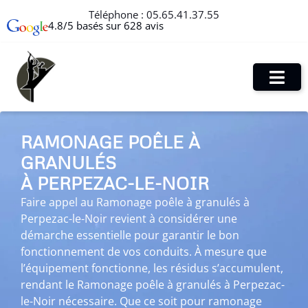
Téléphone :
05.65.41.37.55
4.8/5 basés sur 628 avis
RAMONAGE POÊLE À
GRANULÉS
À PERPEZAC-LE-NOIR
Faire appel au Ramonage poêle à granulés à
Perpezac-le-Noir revient à considérer une
démarche essentielle pour garantir le bon
fonctionnement de vos conduits. À mesure que
l’équipement fonctionne, les résidus s’accumulent,
rendant le Ramonage poêle à granulés à Perpezac-
le-Noir nécessaire. Que ce soit pour ramonage