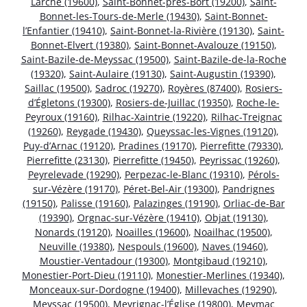
Larche (19600)
,
Saint-Bonnet-près-Bort (19200)
,
Saint-
Bonnet-les-Tours-de-Merle (19430)
,
Saint-Bonnet-
l’Enfantier (19410)
,
Saint-Bonnet-la-Rivière (19130)
,
Saint-
Bonnet-Elvert (19380)
,
Saint-Bonnet-Avalouze (19150)
,
Saint-Bazile-de-Meyssac (19500)
,
Saint-Bazile-de-la-Roche
(19320)
,
Saint-Aulaire (19130)
,
Saint-Augustin (19390)
,
Saillac (19500)
,
Sadroc (19270)
,
Royères (87400)
,
Rosiers-
d’Égletons (19300)
,
Rosiers-de-Juillac (19350)
,
Roche-le-
Peyroux (19160)
,
Rilhac-Xaintrie (19220)
,
Rilhac-Treignac
(19260)
,
Reygade (19430)
,
Queyssac-les-Vignes (19120)
,
Puy-d’Arnac (19120)
,
Pradines (19170)
,
Pierrefitte (79330)
,
Pierrefitte (23130)
,
Pierrefitte (19450)
,
Peyrissac (19260)
,
Peyrelevade (19290)
,
Perpezac-le-Blanc (19310)
,
Pérols-
sur-Vézère (19170)
,
Péret-Bel-Air (19300)
,
Pandrignes
(19150)
,
Palisse (19160)
,
Palazinges (19190)
,
Orliac-de-Bar
(19390)
,
Orgnac-sur-Vézère (19410)
,
Objat (19130)
,
Nonards (19120)
,
Noailles (19600)
,
Noailhac (19500)
,
Neuville (19380)
,
Nespouls (19600)
,
Naves (19460)
,
Moustier-Ventadour (19300)
,
Montgibaud (19210)
,
Monestier-Port-Dieu (19110)
,
Monestier-Merlines (19340)
,
Monceaux-sur-Dordogne (19400)
,
Millevaches (19290)
,
Meyssac (19500)
,
Meyrignac-l’Église (19800)
,
Meymac