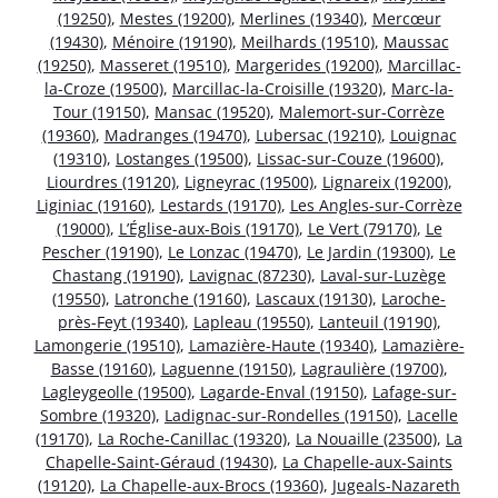
(19250)
,
Mestes (19200)
,
Merlines (19340)
,
Mercœur
(19430)
,
Ménoire (19190)
,
Meilhards (19510)
,
Maussac
(19250)
,
Masseret (19510)
,
Margerides (19200)
,
Marcillac-
la-Croze (19500)
,
Marcillac-la-Croisille (19320)
,
Marc-la-
Tour (19150)
,
Mansac (19520)
,
Malemort-sur-Corrèze
(19360)
,
Madranges (19470)
,
Lubersac (19210)
,
Louignac
(19310)
,
Lostanges (19500)
,
Lissac-sur-Couze (19600)
,
Liourdres (19120)
,
Ligneyrac (19500)
,
Lignareix (19200)
,
Liginiac (19160)
,
Lestards (19170)
,
Les Angles-sur-Corrèze
(19000)
,
L’Église-aux-Bois (19170)
,
Le Vert (79170)
,
Le
Pescher (19190)
,
Le Lonzac (19470)
,
Le Jardin (19300)
,
Le
Chastang (19190)
,
Lavignac (87230)
,
Laval-sur-Luzège
(19550)
,
Latronche (19160)
,
Lascaux (19130)
,
Laroche-
près-Feyt (19340)
,
Lapleau (19550)
,
Lanteuil (19190)
,
Lamongerie (19510)
,
Lamazière-Haute (19340)
,
Lamazière-
Basse (19160)
,
Laguenne (19150)
,
Lagraulière (19700)
,
Lagleygeolle (19500)
,
Lagarde-Enval (19150)
,
Lafage-sur-
Sombre (19320)
,
Ladignac-sur-Rondelles (19150)
,
Lacelle
(19170)
,
La Roche-Canillac (19320)
,
La Nouaille (23500)
,
La
Chapelle-Saint-Géraud (19430)
,
La Chapelle-aux-Saints
(19120)
,
La Chapelle-aux-Brocs (19360)
,
Jugeals-Nazareth