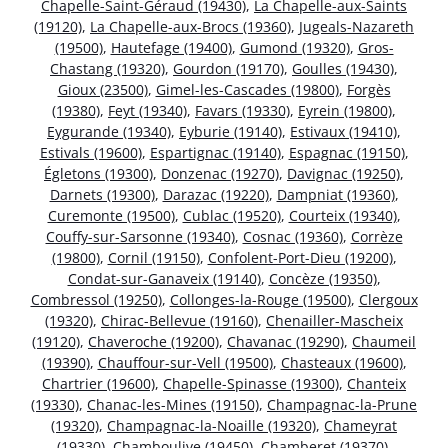
Chapelle-Saint-Géraud (19430)
,
La Chapelle-aux-Saints
(19120)
,
La Chapelle-aux-Brocs (19360)
,
Jugeals-Nazareth
(19500)
,
Hautefage (19400)
,
Gumond (19320)
,
Gros-
Chastang (19320)
,
Gourdon (19170)
,
Goulles (19430)
,
Gioux (23500)
,
Gimel-les-Cascades (19800)
,
Forgès
(19380)
,
Feyt (19340)
,
Favars (19330)
,
Eyrein (19800)
,
Eygurande (19340)
,
Eyburie (19140)
,
Estivaux (19410)
,
Estivals (19600)
,
Espartignac (19140)
,
Espagnac (19150)
,
Égletons (19300)
,
Donzenac (19270)
,
Davignac (19250)
,
Darnets (19300)
,
Darazac (19220)
,
Dampniat (19360)
,
Curemonte (19500)
,
Cublac (19520)
,
Courteix (19340)
,
Couffy-sur-Sarsonne (19340)
,
Cosnac (19360)
,
Corrèze
(19800)
,
Cornil (19150)
,
Confolent-Port-Dieu (19200)
,
Condat-sur-Ganaveix (19140)
,
Concèze (19350)
,
Combressol (19250)
,
Collonges-la-Rouge (19500)
,
Clergoux
(19320)
,
Chirac-Bellevue (19160)
,
Chenailler-Mascheix
(19120)
,
Chaveroche (19200)
,
Chavanac (19290)
,
Chaumeil
(19390)
,
Chauffour-sur-Vell (19500)
,
Chasteaux (19600)
,
Chartrier (19600)
,
Chapelle-Spinasse (19300)
,
Chanteix
(19330)
,
Chanac-les-Mines (19150)
,
Champagnac-la-Prune
(19320)
,
Champagnac-la-Noaille (19320)
,
Chameyrat
(19330)
,
Chamboulive (19450)
,
Chamberet (19370)
,