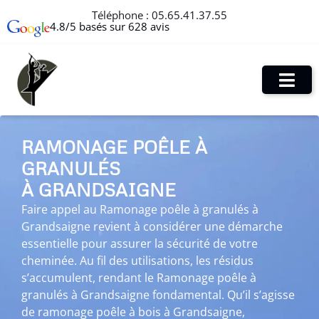
Téléphone :
05.65.41.37.55
4.8/5 basés sur 628 avis
RAMONAGE POÊLE À
GRANULÉS
À GRANDSAIGNE
Faire appel au Ramonage poêle à granulés à
Grandsaigne revient à considérer une démarche
essentielle pour assurer la sécurité de votre
cheminée. Au fil des utilisations, les résidus
s’accumulent, rendant le Ramonage poêle à
granulés à Grandsaigne fondamental. Qu’il s’agisse
de ramonage poêle à bois à Grandsaigne,