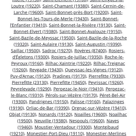
Loutre (19220)
,
Saint-Chamant (19380)
,
Saint-Cernin-de-
Larche (19600)
,
Saint-Bonnet-près-Bort (19200)
,
Saint-
Bonnet-les-Tours-de-Merle (19430)
,
Saint-Bonnet-
l’Enfantier (19410)
,
Saint-Bonnet-la-Rivière (19130)
,
Saint-
Bonnet-Elvert (19380)
,
Saint-Bonnet-Avalouze (19150)
,
Saint-Bazile-de-Meyssac (19500)
,
Saint-Bazile-de-la-Roche
(19320)
,
Saint-Aulaire (19130)
,
Saint-Augustin (19390)
,
Saillac (19500)
,
Sadroc (19270)
,
Royères (87400)
,
Rosiers-
d’Égletons (19300)
,
Rosiers-de-Juillac (19350)
,
Roche-le-
Peyroux (19160)
,
Rilhac-Xaintrie (19220)
,
Rilhac-Treignac
(19260)
,
Reygade (19430)
,
Queyssac-les-Vignes (19120)
,
Puy-d’Arnac (19120)
,
Pradines (19170)
,
Pierrefitte (79330)
,
Pierrefitte (23130)
,
Pierrefitte (19450)
,
Peyrissac (19260)
,
Peyrelevade (19290)
,
Perpezac-le-Noir (19410)
,
Perpezac-
le-Blanc (19310)
,
Pérols-sur-Vézère (19170)
,
Péret-Bel-Air
(19300)
,
Pandrignes (19150)
,
Palisse (19160)
,
Palazinges
(19190)
,
Orliac-de-Bar (19390)
,
Orgnac-sur-Vézère (19410)
,
Objat (19130)
,
Nonards (19120)
,
Noailles (19600)
,
Noailhac
(19500)
,
Neuville (19380)
,
Nespouls (19600)
,
Naves
(19460)
,
Moustier-Ventadour (19300)
,
Montgibaud
(19210)
,
Monestier-Port-Dieu (19110)
,
Monestier-Merlines