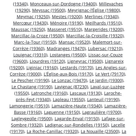
(19340)
,
Monceaux-sur-Dordogne (19400)
,
Millevaches
(19290)
,
Meyssac (19500)
,
Meyrignac-l’Église (19800)
,
Meymac (19250)
,
Mestes (19200)
,
Merlines (19340)
,
Mercœur (19430)
,
Ménoire (19190)
,
Meilhards (19510)
,
Maussac (19250)
,
Masseret (19510)
,
Margerides (19200)
,
Marcillac-la-Croze (19500)
,
Marcillac-la-Croisille (19320)
,
Marc-la-Tour (19150)
,
Mansac (19520)
,
Malemort-sur-
Corrèze (19360)
,
Madranges (19470)
,
Lubersac (19210)
,
Louignac (19310)
,
Lostanges (19500)
,
Lissac-sur-Couze
(19600)
,
Liourdres (19120)
,
Ligneyrac (19500)
,
Lignareix
(19200)
,
Liginiac (19160)
,
Lestards (19170)
,
Les Angles-sur-
Corrèze (19000)
,
L’Église-aux-Bois (19170)
,
Le Vert (79170)
,
Le Pescher (19190)
,
Le Lonzac (19470)
,
Le Jardin (19300)
,
Le Chastang (19190)
,
Lavignac (87230)
,
Laval-sur-Luzège
(19550)
,
Latronche (19160)
,
Lascaux (19130)
,
Laroche-
près-Feyt (19340)
,
Lapleau (19550)
,
Lanteuil (19190)
,
Lamongerie (19510)
,
Lamazière-Haute (19340)
,
Lamazière-
Basse (19160)
,
Laguenne (19150)
,
Lagraulière (19700)
,
Lagleygeolle (19500)
,
Lagarde-Enval (19150)
,
Lafage-sur-
Sombre (19320)
,
Ladignac-sur-Rondelles (19150)
,
Lacelle
(19170)
,
La Roche-Canillac (19320)
,
La Nouaille (23500)
,
La