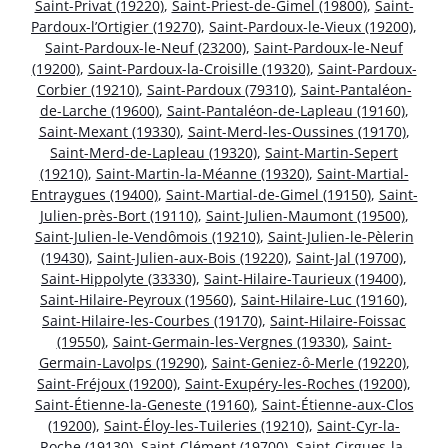
Saint-Privat (19220)
,
Saint-Priest-de-Gimel (19800)
,
Saint-
Pardoux-l’Ortigier (19270)
,
Saint-Pardoux-le-Vieux (19200)
,
Saint-Pardoux-le-Neuf (23200)
,
Saint-Pardoux-le-Neuf
(19200)
,
Saint-Pardoux-la-Croisille (19320)
,
Saint-Pardoux-
Corbier (19210)
,
Saint-Pardoux (79310)
,
Saint-Pantaléon-
de-Larche (19600)
,
Saint-Pantaléon-de-Lapleau (19160)
,
Saint-Mexant (19330)
,
Saint-Merd-les-Oussines (19170)
,
Saint-Merd-de-Lapleau (19320)
,
Saint-Martin-Sepert
(19210)
,
Saint-Martin-la-Méanne (19320)
,
Saint-Martial-
Entraygues (19400)
,
Saint-Martial-de-Gimel (19150)
,
Saint-
Julien-près-Bort (19110)
,
Saint-Julien-Maumont (19500)
,
Saint-Julien-le-Vendômois (19210)
,
Saint-Julien-le-Pèlerin
(19430)
,
Saint-Julien-aux-Bois (19220)
,
Saint-Jal (19700)
,
Saint-Hippolyte (33330)
,
Saint-Hilaire-Taurieux (19400)
,
Saint-Hilaire-Peyroux (19560)
,
Saint-Hilaire-Luc (19160)
,
Saint-Hilaire-les-Courbes (19170)
,
Saint-Hilaire-Foissac
(19550)
,
Saint-Germain-les-Vergnes (19330)
,
Saint-
Germain-Lavolps (19290)
,
Saint-Geniez-ô-Merle (19220)
,
Saint-Fréjoux (19200)
,
Saint-Exupéry-les-Roches (19200)
,
Saint-Étienne-la-Geneste (19160)
,
Saint-Étienne-aux-Clos
(19200)
,
Saint-Éloy-les-Tuileries (19210)
,
Saint-Cyr-la-
Roche (19130)
,
Saint-Clément (19700)
,
Saint-Cirgues-la-