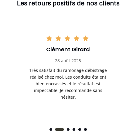
Les retours positifs de nos clients
Clément Girard
28 août 2025
e
Très satisfait du ramonage débistrage
née.
réalisé chez moi. Les conduits étaient
déb
et
bien encrassés et le résultat est
ret
 et
impeccable. Je recommande sans
hésiter.