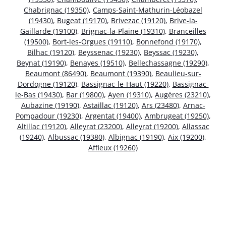
Chabrignac (19350)
,
Camps-Saint-Mathurin-Léobazel
(19430)
,
Bugeat (19170)
,
Brivezac (19120)
,
Brive-la-
Gaillarde (19100)
,
Brignac-la-Plaine (19310)
,
Branceilles
(19500)
,
Bort-les-Orgues (19110)
,
Bonnefond (19170)
,
Bilhac (19120)
,
Beyssenac (19230)
,
Beyssac (19230)
,
Beynat (19190)
,
Benayes (19510)
,
Bellechassagne (19290)
,
Beaumont (86490)
,
Beaumont (19390)
,
Beaulieu-sur-
Dordogne (19120)
,
Bassignac-le-Haut (19220)
,
Bassignac-
le-Bas (19430)
,
Bar (19800)
,
Ayen (19310)
,
Augères (23210)
,
Aubazine (19190)
,
Astaillac (19120)
,
Ars (23480)
,
Arnac-
Pompadour (19230)
,
Argentat (19400)
,
Ambrugeat (19250)
,
Altillac (19120)
,
Alleyrat (23200)
,
Alleyrat (19200)
,
Allassac
(19240)
,
Albussac (19380)
,
Albignac (19190)
,
Aix (19200)
,
Affieux (19260)