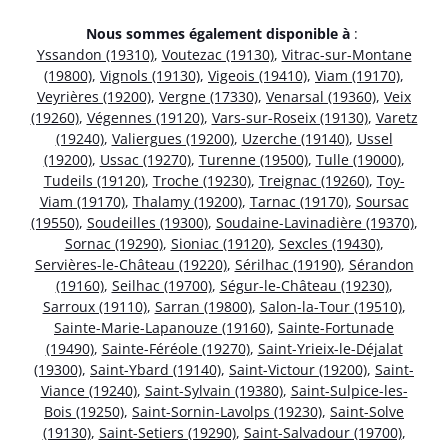
Nous sommes également disponible à
:
Yssandon (19310)
,
Voutezac (19130)
,
Vitrac-sur-Montane
(19800)
,
Vignols (19130)
,
Vigeois (19410)
,
Viam (19170)
,
Veyrières (19200)
,
Vergne (17330)
,
Venarsal (19360)
,
Veix
(19260)
,
Végennes (19120)
,
Vars-sur-Roseix (19130)
,
Varetz
(19240)
,
Valiergues (19200)
,
Uzerche (19140)
,
Ussel
(19200)
,
Ussac (19270)
,
Turenne (19500)
,
Tulle (19000)
,
Tudeils (19120)
,
Troche (19230)
,
Treignac (19260)
,
Toy-
Viam (19170)
,
Thalamy (19200)
,
Tarnac (19170)
,
Soursac
(19550)
,
Soudeilles (19300)
,
Soudaine-Lavinadière (19370)
,
Sornac (19290)
,
Sioniac (19120)
,
Sexcles (19430)
,
Servières-le-Château (19220)
,
Sérilhac (19190)
,
Sérandon
(19160)
,
Seilhac (19700)
,
Ségur-le-Château (19230)
,
Sarroux (19110)
,
Sarran (19800)
,
Salon-la-Tour (19510)
,
Sainte-Marie-Lapanouze (19160)
,
Sainte-Fortunade
(19490)
,
Sainte-Féréole (19270)
,
Saint-Yrieix-le-Déjalat
(19300)
,
Saint-Ybard (19140)
,
Saint-Victour (19200)
,
Saint-
Viance (19240)
,
Saint-Sylvain (19380)
,
Saint-Sulpice-les-
Bois (19250)
,
Saint-Sornin-Lavolps (19230)
,
Saint-Solve
(19130)
,
Saint-Setiers (19290)
,
Saint-Salvadour (19700)
,