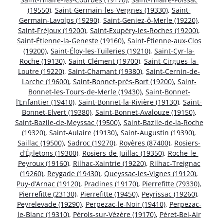
(19550)
,
Saint-Germain-les-Vergnes (19330)
,
Saint-
Germain-Lavolps (19290)
,
Saint-Geniez-ô-Merle (19220)
,
Saint-Fréjoux (19200)
,
Saint-Exupéry-les-Roches (19200)
,
Saint-Étienne-la-Geneste (19160)
,
Saint-Étienne-aux-Clos
(19200)
,
Saint-Éloy-les-Tuileries (19210)
,
Saint-Cyr-la-
Roche (19130)
,
Saint-Clément (19700)
,
Saint-Cirgues-la-
Loutre (19220)
,
Saint-Chamant (19380)
,
Saint-Cernin-de-
Larche (19600)
,
Saint-Bonnet-près-Bort (19200)
,
Saint-
Bonnet-les-Tours-de-Merle (19430)
,
Saint-Bonnet-
l’Enfantier (19410)
,
Saint-Bonnet-la-Rivière (19130)
,
Saint-
Bonnet-Elvert (19380)
,
Saint-Bonnet-Avalouze (19150)
,
Saint-Bazile-de-Meyssac (19500)
,
Saint-Bazile-de-la-Roche
(19320)
,
Saint-Aulaire (19130)
,
Saint-Augustin (19390)
,
Saillac (19500)
,
Sadroc (19270)
,
Royères (87400)
,
Rosiers-
d’Égletons (19300)
,
Rosiers-de-Juillac (19350)
,
Roche-le-
Peyroux (19160)
,
Rilhac-Xaintrie (19220)
,
Rilhac-Treignac
(19260)
,
Reygade (19430)
,
Queyssac-les-Vignes (19120)
,
Puy-d’Arnac (19120)
,
Pradines (19170)
,
Pierrefitte (79330)
,
Pierrefitte (23130)
,
Pierrefitte (19450)
,
Peyrissac (19260)
,
Peyrelevade (19290)
,
Perpezac-le-Noir (19410)
,
Perpezac-
le-Blanc (19310)
,
Pérols-sur-Vézère (19170)
,
Péret-Bel-Air