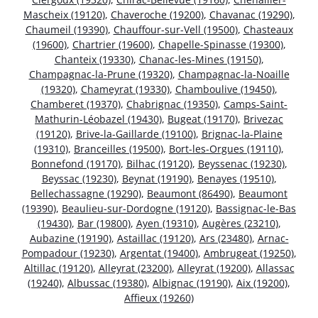
Mascheix (19120)
,
Chaveroche (19200)
,
Chavanac (19290)
,
Chaumeil (19390)
,
Chauffour-sur-Vell (19500)
,
Chasteaux
(19600)
,
Chartrier (19600)
,
Chapelle-Spinasse (19300)
,
Chanteix (19330)
,
Chanac-les-Mines (19150)
,
Champagnac-la-Prune (19320)
,
Champagnac-la-Noaille
(19320)
,
Chameyrat (19330)
,
Chamboulive (19450)
,
Chamberet (19370)
,
Chabrignac (19350)
,
Camps-Saint-
Mathurin-Léobazel (19430)
,
Bugeat (19170)
,
Brivezac
(19120)
,
Brive-la-Gaillarde (19100)
,
Brignac-la-Plaine
(19310)
,
Branceilles (19500)
,
Bort-les-Orgues (19110)
,
Bonnefond (19170)
,
Bilhac (19120)
,
Beyssenac (19230)
,
Beyssac (19230)
,
Beynat (19190)
,
Benayes (19510)
,
Bellechassagne (19290)
,
Beaumont (86490)
,
Beaumont
(19390)
,
Beaulieu-sur-Dordogne (19120)
,
Bassignac-le-Bas
(19430)
,
Bar (19800)
,
Ayen (19310)
,
Augères (23210)
,
Aubazine (19190)
,
Astaillac (19120)
,
Ars (23480)
,
Arnac-
Pompadour (19230)
,
Argentat (19400)
,
Ambrugeat (19250)
,
Altillac (19120)
,
Alleyrat (23200)
,
Alleyrat (19200)
,
Allassac
(19240)
,
Albussac (19380)
,
Albignac (19190)
,
Aix (19200)
,
Affieux (19260)