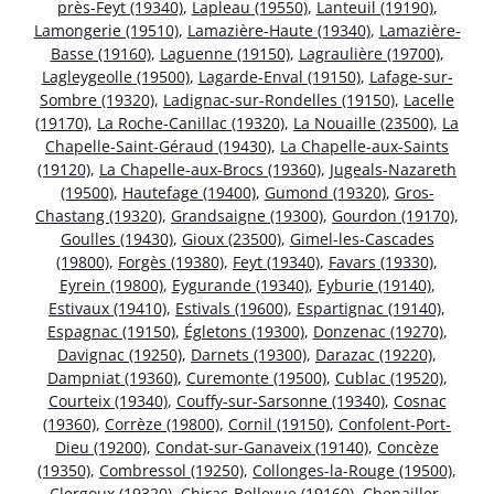
près-Feyt (19340)
,
Lapleau (19550)
,
Lanteuil (19190)
,
Lamongerie (19510)
,
Lamazière-Haute (19340)
,
Lamazière-
Basse (19160)
,
Laguenne (19150)
,
Lagraulière (19700)
,
Lagleygeolle (19500)
,
Lagarde-Enval (19150)
,
Lafage-sur-
Sombre (19320)
,
Ladignac-sur-Rondelles (19150)
,
Lacelle
(19170)
,
La Roche-Canillac (19320)
,
La Nouaille (23500)
,
La
Chapelle-Saint-Géraud (19430)
,
La Chapelle-aux-Saints
(19120)
,
La Chapelle-aux-Brocs (19360)
,
Jugeals-Nazareth
(19500)
,
Hautefage (19400)
,
Gumond (19320)
,
Gros-
Chastang (19320)
,
Grandsaigne (19300)
,
Gourdon (19170)
,
Goulles (19430)
,
Gioux (23500)
,
Gimel-les-Cascades
(19800)
,
Forgès (19380)
,
Feyt (19340)
,
Favars (19330)
,
Eyrein (19800)
,
Eygurande (19340)
,
Eyburie (19140)
,
Estivaux (19410)
,
Estivals (19600)
,
Espartignac (19140)
,
Espagnac (19150)
,
Égletons (19300)
,
Donzenac (19270)
,
Davignac (19250)
,
Darnets (19300)
,
Darazac (19220)
,
Dampniat (19360)
,
Curemonte (19500)
,
Cublac (19520)
,
Courteix (19340)
,
Couffy-sur-Sarsonne (19340)
,
Cosnac
(19360)
,
Corrèze (19800)
,
Cornil (19150)
,
Confolent-Port-
Dieu (19200)
,
Condat-sur-Ganaveix (19140)
,
Concèze
(19350)
,
Combressol (19250)
,
Collonges-la-Rouge (19500)
,
Clergoux (19320)
,
Chirac-Bellevue (19160)
,
Chenailler-