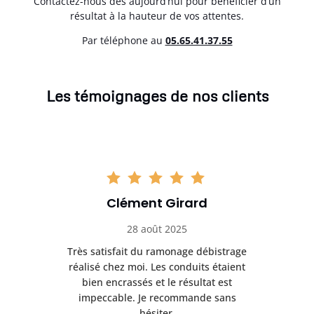
Contactez-nous dès aujourd’hui pour bénéficier d’un
résultat à la hauteur de vos attentes.
Par téléphone au
05.65.41.37.55
Les témoignages de nos clients
Clément Girard
28 août 2025
e
Très satisfait du ramonage débistrage
née.
réalisé chez moi. Les conduits étaient
déb
et
bien encrassés et le résultat est
ret
 et
impeccable. Je recommande sans
hésiter.