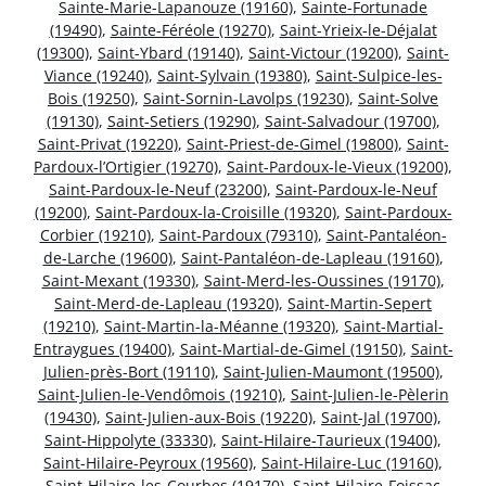
Sainte-Marie-Lapanouze (19160)
,
Sainte-Fortunade
(19490)
,
Sainte-Féréole (19270)
,
Saint-Yrieix-le-Déjalat
(19300)
,
Saint-Ybard (19140)
,
Saint-Victour (19200)
,
Saint-
Viance (19240)
,
Saint-Sylvain (19380)
,
Saint-Sulpice-les-
Bois (19250)
,
Saint-Sornin-Lavolps (19230)
,
Saint-Solve
(19130)
,
Saint-Setiers (19290)
,
Saint-Salvadour (19700)
,
Saint-Privat (19220)
,
Saint-Priest-de-Gimel (19800)
,
Saint-
Pardoux-l’Ortigier (19270)
,
Saint-Pardoux-le-Vieux (19200)
,
Saint-Pardoux-le-Neuf (23200)
,
Saint-Pardoux-le-Neuf
(19200)
,
Saint-Pardoux-la-Croisille (19320)
,
Saint-Pardoux-
Corbier (19210)
,
Saint-Pardoux (79310)
,
Saint-Pantaléon-
de-Larche (19600)
,
Saint-Pantaléon-de-Lapleau (19160)
,
Saint-Mexant (19330)
,
Saint-Merd-les-Oussines (19170)
,
Saint-Merd-de-Lapleau (19320)
,
Saint-Martin-Sepert
(19210)
,
Saint-Martin-la-Méanne (19320)
,
Saint-Martial-
Entraygues (19400)
,
Saint-Martial-de-Gimel (19150)
,
Saint-
Julien-près-Bort (19110)
,
Saint-Julien-Maumont (19500)
,
Saint-Julien-le-Vendômois (19210)
,
Saint-Julien-le-Pèlerin
(19430)
,
Saint-Julien-aux-Bois (19220)
,
Saint-Jal (19700)
,
Saint-Hippolyte (33330)
,
Saint-Hilaire-Taurieux (19400)
,
Saint-Hilaire-Peyroux (19560)
,
Saint-Hilaire-Luc (19160)
,
Saint-Hilaire-les-Courbes (19170)
,
Saint-Hilaire-Foissac