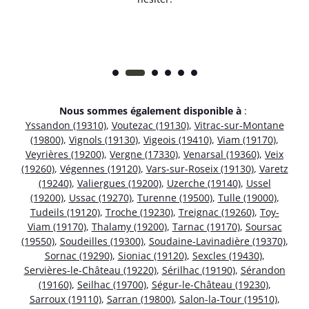
Nous sommes également disponible à
:
Yssandon (19310)
,
Voutezac (19130)
,
Vitrac-sur-Montane
(19800)
,
Vignols (19130)
,
Vigeois (19410)
,
Viam (19170)
,
Veyrières (19200)
,
Vergne (17330)
,
Venarsal (19360)
,
Veix
(19260)
,
Végennes (19120)
,
Vars-sur-Roseix (19130)
,
Varetz
(19240)
,
Valiergues (19200)
,
Uzerche (19140)
,
Ussel
(19200)
,
Ussac (19270)
,
Turenne (19500)
,
Tulle (19000)
,
Tudeils (19120)
,
Troche (19230)
,
Treignac (19260)
,
Toy-
Viam (19170)
,
Thalamy (19200)
,
Tarnac (19170)
,
Soursac
(19550)
,
Soudeilles (19300)
,
Soudaine-Lavinadière (19370)
,
Sornac (19290)
,
Sioniac (19120)
,
Sexcles (19430)
,
Servières-le-Château (19220)
,
Sérilhac (19190)
,
Sérandon
(19160)
,
Seilhac (19700)
,
Ségur-le-Château (19230)
,
Sarroux (19110)
,
Sarran (19800)
,
Salon-la-Tour (19510)
,