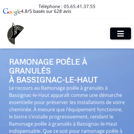
Téléphone :
05.65.41.37.55
4.8/5 basés sur 628 avis
RAMONAGE POÊLE À
GRANULÉS
À BASSIGNAC-LE-HAUT
Le recours au Ramonage poêle à granulés à
Bassignac-le-Haut apparaît comme une démarche
essentielle pour préserver les installations de votre
cheminée. À mesure que l’équipement fonctionne,
le bistre s’installe progressivement, rendant le
Ramonage poêle à granulés à Bassignac-le-Haut
indispensable. Que ce soit pour ramonage poêle à