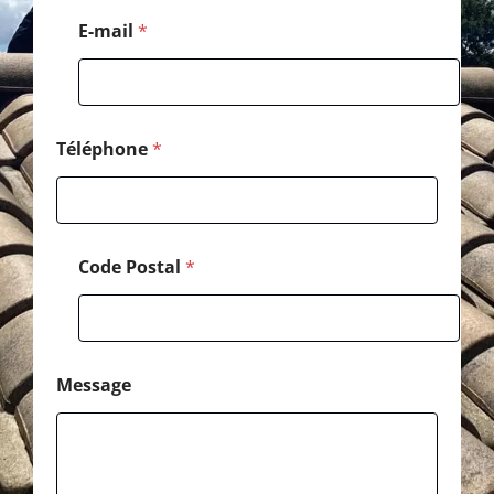
i
l
E-mail
*
C
o
d
e
Téléphone
*
Code Postal
*
Message