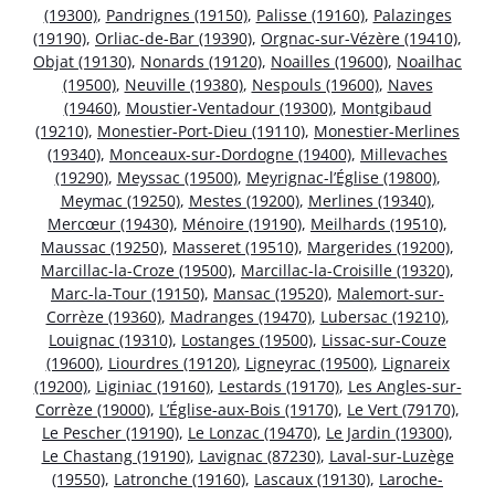
(19300)
,
Pandrignes (19150)
,
Palisse (19160)
,
Palazinges
(19190)
,
Orliac-de-Bar (19390)
,
Orgnac-sur-Vézère (19410)
,
Objat (19130)
,
Nonards (19120)
,
Noailles (19600)
,
Noailhac
(19500)
,
Neuville (19380)
,
Nespouls (19600)
,
Naves
(19460)
,
Moustier-Ventadour (19300)
,
Montgibaud
(19210)
,
Monestier-Port-Dieu (19110)
,
Monestier-Merlines
(19340)
,
Monceaux-sur-Dordogne (19400)
,
Millevaches
(19290)
,
Meyssac (19500)
,
Meyrignac-l’Église (19800)
,
Meymac (19250)
,
Mestes (19200)
,
Merlines (19340)
,
Mercœur (19430)
,
Ménoire (19190)
,
Meilhards (19510)
,
Maussac (19250)
,
Masseret (19510)
,
Margerides (19200)
,
Marcillac-la-Croze (19500)
,
Marcillac-la-Croisille (19320)
,
Marc-la-Tour (19150)
,
Mansac (19520)
,
Malemort-sur-
Corrèze (19360)
,
Madranges (19470)
,
Lubersac (19210)
,
Louignac (19310)
,
Lostanges (19500)
,
Lissac-sur-Couze
(19600)
,
Liourdres (19120)
,
Ligneyrac (19500)
,
Lignareix
(19200)
,
Liginiac (19160)
,
Lestards (19170)
,
Les Angles-sur-
Corrèze (19000)
,
L’Église-aux-Bois (19170)
,
Le Vert (79170)
,
Le Pescher (19190)
,
Le Lonzac (19470)
,
Le Jardin (19300)
,
Le Chastang (19190)
,
Lavignac (87230)
,
Laval-sur-Luzège
(19550)
,
Latronche (19160)
,
Lascaux (19130)
,
Laroche-