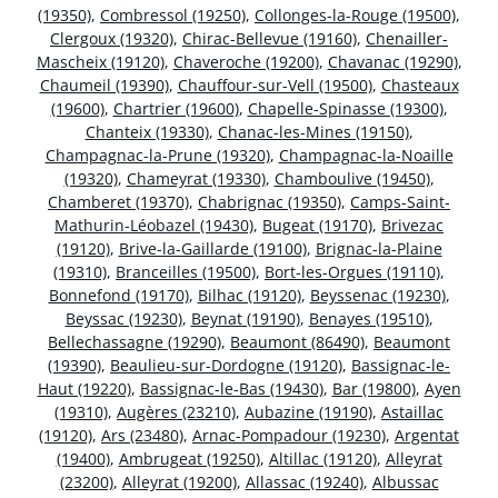
(19350)
,
Combressol (19250)
,
Collonges-la-Rouge (19500)
,
Clergoux (19320)
,
Chirac-Bellevue (19160)
,
Chenailler-
Mascheix (19120)
,
Chaveroche (19200)
,
Chavanac (19290)
,
Chaumeil (19390)
,
Chauffour-sur-Vell (19500)
,
Chasteaux
(19600)
,
Chartrier (19600)
,
Chapelle-Spinasse (19300)
,
Chanteix (19330)
,
Chanac-les-Mines (19150)
,
Champagnac-la-Prune (19320)
,
Champagnac-la-Noaille
(19320)
,
Chameyrat (19330)
,
Chamboulive (19450)
,
Chamberet (19370)
,
Chabrignac (19350)
,
Camps-Saint-
Mathurin-Léobazel (19430)
,
Bugeat (19170)
,
Brivezac
(19120)
,
Brive-la-Gaillarde (19100)
,
Brignac-la-Plaine
(19310)
,
Branceilles (19500)
,
Bort-les-Orgues (19110)
,
Bonnefond (19170)
,
Bilhac (19120)
,
Beyssenac (19230)
,
Beyssac (19230)
,
Beynat (19190)
,
Benayes (19510)
,
Bellechassagne (19290)
,
Beaumont (86490)
,
Beaumont
(19390)
,
Beaulieu-sur-Dordogne (19120)
,
Bassignac-le-
Haut (19220)
,
Bassignac-le-Bas (19430)
,
Bar (19800)
,
Ayen
(19310)
,
Augères (23210)
,
Aubazine (19190)
,
Astaillac
(19120)
,
Ars (23480)
,
Arnac-Pompadour (19230)
,
Argentat
(19400)
,
Ambrugeat (19250)
,
Altillac (19120)
,
Alleyrat
(23200)
,
Alleyrat (19200)
,
Allassac (19240)
,
Albussac