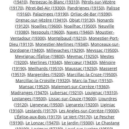
(19410)
,
Perpezac-le-Blanc (19310)
,
Pérols-sur-Vézère
(19170)
,
Péret-Bel-Air (19300)
,
Pandrignes (19150)
,
Palisse
(19160)
,
Palazinges (19190)
,
Orliac-de-Bar (19390)
,
Orgnac-sur-Vézère (19410)
,
Objat (19130)
,
Nonards
(19120)
,
Noailles (19600)
,
Noailhac (19500)
,
Neuville
(19380)
,
Nespouls (19600)
,
Naves (19460)
,
Moustier-
Ventadour (19300)
,
Montgibaud (19210)
,
Monestier-Port-
Dieu (19110)
,
Monestier-Merlines (19340)
,
Monceaux-sur-
Dordogne (19400)
,
Millevaches (19290)
,
Meyssac (19500)
,
Meyrignac-l’Église (19800)
,
Meymac (19250)
,
Mestes
(19200)
,
Merlines (19340)
,
Mercœur (19430)
,
Ménoire
(19190)
,
Meilhards (19510)
,
Maussac (19250)
,
Masseret
(19510)
,
Margerides (19200)
,
Marcillac-la-Croze (19500)
,
Marcillac-la-Croisille (19320)
,
Marc-la-Tour (19150)
,
Mansac (19520)
,
Malemort-sur-Corrèze (19360)
,
Madranges (19470)
,
Lubersac (19210)
,
Louignac (19310)
,
Lostanges (19500)
,
Lissac-sur-Couze (19600)
,
Liourdres
(19120)
,
Ligneyrac (19500)
,
Lignareix (19200)
,
Liginiac
(19160)
,
Lestards (19170)
,
Les Angles-sur-Corrèze (19000)
,
L’Église-aux-Bois (19170)
,
Le Vert (79170)
,
Le Pescher
(19190)
,
Le Lonzac (19470)
,
Le Jardin (19300)
,
Le Chastang
(19190)
,
Lavignac (87230)
,
Laval-sur-Luzège (19550)
,