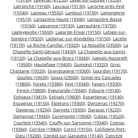
Latronche (19160)
,
Lascaux (19130)
,
Laroche-près-Feyt
(19340)
,
Lapleau (19550)
,
Lanteuil (19190)
,
Lamongerie
(19510)
,
Lamazière-Haute (19340)
,
Lamazière-Basse
(19160)
,
Laguenne (19150)
,
Lagraulière (19700)
,
Lagleygeolle (19500)
,
Lagarde-Enval (19150)
,
Lafage-sur-
Sombre (19320)
,
Ladignac-sur-Rondelles (19150)
,
Lacelle
(19170)
,
La Roche-Canillac (19320)
,
La Nouaille (23500)
,
La
Chapelle-Saint-Géraud (19430)
,
La Chapelle-aux-Saints
(19120)
,
La Chapelle-aux-Brocs (19360)
,
Jugeals-Nazareth
(19500)
,
Hautefage (19400)
,
Gumond (19320)
,
Gros-
Chastang (19320)
,
Grandsaigne (19300)
,
Gourdon (19170)
,
Goulles (19430)
,
Gioux (23500)
,
Gimel-les-Cascades
(19800)
,
Forgès (19380)
,
Feyt (19340)
,
Favars (19330)
,
Eyrein (19800)
,
Eygurande (19340)
,
Eyburie (19140)
,
Estivaux (19410)
,
Estivals (19600)
,
Espartignac (19140)
,
Espagnac (19150)
,
Égletons (19300)
,
Donzenac (19270)
,
Davignac (19250)
,
Darnets (19300)
,
Darazac (19220)
,
Dampniat (19360)
,
Curemonte (19500)
,
Cublac (19520)
,
Courteix (19340)
,
Couffy-sur-Sarsonne (19340)
,
Cosnac
(19360)
,
Corrèze (19800)
,
Cornil (19150)
,
Confolent-Port-
Dieu (19200)
,
Condat-sur-Ganaveix (19140)
,
Concèze