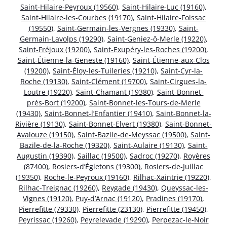
Saint-Hilaire-Peyroux (19560)
,
Saint-Hilaire-Luc (19160)
,
Saint-Hilaire-les-Courbes (19170)
,
Saint-Hilaire-Foissac
(19550)
,
Saint-Germain-les-Vergnes (19330)
,
Saint-
Germain-Lavolps (19290)
,
Saint-Geniez-ô-Merle (19220)
,
Saint-Fréjoux (19200)
,
Saint-Exupéry-les-Roches (19200)
,
Saint-Étienne-la-Geneste (19160)
,
Saint-Étienne-aux-Clos
(19200)
,
Saint-Éloy-les-Tuileries (19210)
,
Saint-Cyr-la-
Roche (19130)
,
Saint-Clément (19700)
,
Saint-Cirgues-la-
Loutre (19220)
,
Saint-Chamant (19380)
,
Saint-Bonnet-
près-Bort (19200)
,
Saint-Bonnet-les-Tours-de-Merle
(19430)
,
Saint-Bonnet-l’Enfantier (19410)
,
Saint-Bonnet-la-
Rivière (19130)
,
Saint-Bonnet-Elvert (19380)
,
Saint-Bonnet-
Avalouze (19150)
,
Saint-Bazile-de-Meyssac (19500)
,
Saint-
Bazile-de-la-Roche (19320)
,
Saint-Aulaire (19130)
,
Saint-
Augustin (19390)
,
Saillac (19500)
,
Sadroc (19270)
,
Royères
(87400)
,
Rosiers-d’Égletons (19300)
,
Rosiers-de-Juillac
(19350)
,
Roche-le-Peyroux (19160)
,
Rilhac-Xaintrie (19220)
,
Rilhac-Treignac (19260)
,
Reygade (19430)
,
Queyssac-les-
Vignes (19120)
,
Puy-d’Arnac (19120)
,
Pradines (19170)
,
Pierrefitte (79330)
,
Pierrefitte (23130)
,
Pierrefitte (19450)
,
Peyrissac (19260)
,
Peyrelevade (19290)
,
Perpezac-le-Noir