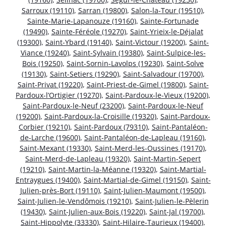
Sarroux (19110)
,
Sarran (19800)
,
Salon-la-Tour (19510)
,
Sainte-Marie-Lapanouze (19160)
,
Sainte-Fortunade
(19490)
,
Sainte-Féréole (19270)
,
Saint-Yrieix-le-Déjalat
(19300)
,
Saint-Ybard (19140)
,
Saint-Victour (19200)
,
Saint-
Viance (19240)
,
Saint-Sylvain (19380)
,
Saint-Sulpice-les-
Bois (19250)
,
Saint-Sornin-Lavolps (19230)
,
Saint-Solve
(19130)
,
Saint-Setiers (19290)
,
Saint-Salvadour (19700)
,
Saint-Privat (19220)
,
Saint-Priest-de-Gimel (19800)
,
Saint-
Pardoux-l’Ortigier (19270)
,
Saint-Pardoux-le-Vieux (19200)
,
Saint-Pardoux-le-Neuf (23200)
,
Saint-Pardoux-le-Neuf
(19200)
,
Saint-Pardoux-la-Croisille (19320)
,
Saint-Pardoux-
Corbier (19210)
,
Saint-Pardoux (79310)
,
Saint-Pantaléon-
de-Larche (19600)
,
Saint-Pantaléon-de-Lapleau (19160)
,
Saint-Mexant (19330)
,
Saint-Merd-les-Oussines (19170)
,
Saint-Merd-de-Lapleau (19320)
,
Saint-Martin-Sepert
(19210)
,
Saint-Martin-la-Méanne (19320)
,
Saint-Martial-
Entraygues (19400)
,
Saint-Martial-de-Gimel (19150)
,
Saint-
Julien-près-Bort (19110)
,
Saint-Julien-Maumont (19500)
,
Saint-Julien-le-Vendômois (19210)
,
Saint-Julien-le-Pèlerin
(19430)
,
Saint-Julien-aux-Bois (19220)
,
Saint-Jal (19700)
,
Saint-Hippolyte (33330)
,
Saint-Hilaire-Taurieux (19400)
,