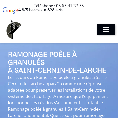
Téléphone :
05.65.41.37.55
4.8/5 basés sur 628 avis
RAMONAGE POÊLE À
GRANULÉS
À SAINT-CERNIN-DE-LARCHE
Le recours au Ramonage poêle à granulés à Saint-
Cernin-de-Larche apparaît comme une réponse
adaptée pour préserver les installations de votre
système de chauffage. À mesure que l’équipement
fonctionne, les résidus s’accumulent, rendant le
Ramonage poêle à granulés à Saint-Cernin-de-
Larche fondamental. Que ce soit pour ramonage