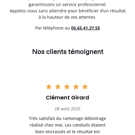
garantissons un service professionnel.
Appelez-nous sans attendre pour bénéficier d’un résultat
à la hauteur de vos attentes.
Par téléphone au
05.65.41.37.55
Nos clients témoignent
Clément Girard
28 août 2025
e
Très satisfait du ramonage débistrage
née.
réalisé chez moi. Les conduits étaient
déb
et
bien encrassés et le résultat est
ret