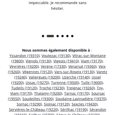
 et
impeccable. Je recommande sans
hésiter.
Nous sommes également disponible à
:
Yssandon (19310)
,
Voutezac (19130)
,
Vitrac-sur-Montane
(19800)
,
Vignols (19130)
,
Vigeois (19410)
,
Viam (19170)
,
Veyrières (19200)
,
Vergne (17330)
,
Venarsal (19360)
,
Veix
(19260)
,
Végennes (19120)
,
Vars-sur-Roseix (19130)
,
Varetz
(19240)
,
Valiergues (19200)
,
Uzerche (19140)
,
Ussel
(19200)
,
Ussac (19270)
,
Turenne (19500)
,
Tulle (19000)
,
Tudeils (19120)
,
Troche (19230)
,
Treignac (19260)
,
Toy-
Viam (19170)
,
Thalamy (19200)
,
Tarnac (19170)
,
Soursac
(19550)
,
Soudeilles (19300)
,
Soudaine-Lavinadière (19370)
,
Sornac (19290)
,
Sioniac (19120)
,
Sexcles (19430)
,
Servières-le-Château (19220)
,
Sérilhac (19190)
,
Sérandon
(19160)
,
Seilhac (19700)
,
Ségur-le-Château (19230)
,