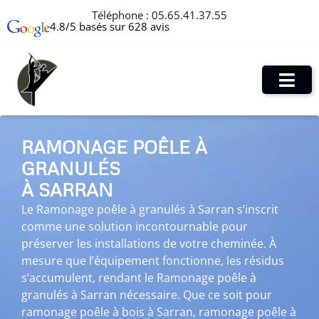
Téléphone :
05.65.41.37.55
4.8/5 basés sur 628 avis
RAMONAGE POÊLE À
GRANULÉS
À SARRAN
Le Ramonage poêle à granulés à Sarran s’inscrit
comme une solution incontournable pour
préserver les installations de votre cheminée. À
mesure que l’équipement fonctionne, les résidus
s’accumulent, rendant le Ramonage poêle à
granulés à Sarran nécessaire. Que ce soit pour
ramonage poêle à bois à Sarran, ramonage poêle à