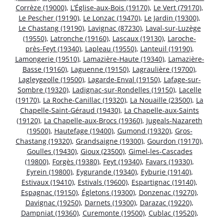
Corrèze (19000)
,
L’Église-aux-Bois (19170)
,
Le Vert (79170)
,
Le Pescher (19190)
,
Le Lonzac (19470)
,
Le Jardin (19300)
,
Le Chastang (19190)
,
Lavignac (87230)
,
Laval-sur-Luzège
(19550)
,
Latronche (19160)
,
Lascaux (19130)
,
Laroche-
près-Feyt (19340)
,
Lapleau (19550)
,
Lanteuil (19190)
,
Lamongerie (19510)
,
Lamazière-Haute (19340)
,
Lamazière-
Basse (19160)
,
Laguenne (19150)
,
Lagraulière (19700)
,
Lagleygeolle (19500)
,
Lagarde-Enval (19150)
,
Lafage-sur-
Sombre (19320)
,
Ladignac-sur-Rondelles (19150)
,
Lacelle
(19170)
,
La Roche-Canillac (19320)
,
La Nouaille (23500)
,
La
Chapelle-Saint-Géraud (19430)
,
La Chapelle-aux-Saints
(19120)
,
La Chapelle-aux-Brocs (19360)
,
Jugeals-Nazareth
(19500)
,
Hautefage (19400)
,
Gumond (19320)
,
Gros-
Chastang (19320)
,
Grandsaigne (19300)
,
Gourdon (19170)
,
Goulles (19430)
,
Gioux (23500)
,
Gimel-les-Cascades
(19800)
,
Forgès (19380)
,
Feyt (19340)
,
Favars (19330)
,
Eyrein (19800)
,
Eygurande (19340)
,
Eyburie (19140)
,
Estivaux (19410)
,
Estivals (19600)
,
Espartignac (19140)
,
Espagnac (19150)
,
Égletons (19300)
,
Donzenac (19270)
,
Davignac (19250)
,
Darnets (19300)
,
Darazac (19220)
,
Dampniat (19360)
,
Curemonte (19500)
,
Cublac (19520)
,