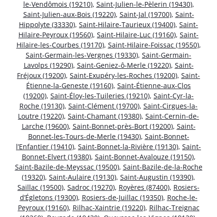
le-Vendômois (19210)
,
Saint-Julien-le-Pèlerin (19430)
,
Saint-Julien-aux-Bois (19220)
,
Saint-Jal (19700)
,
Saint-
Hippolyte (33330)
,
Saint-Hilaire-Taurieux (19400)
,
Saint-
Hilaire-Peyroux (19560)
,
Saint-Hilaire-Luc (19160)
,
Saint-
Hilaire-les-Courbes (19170)
,
Saint-Hilaire-Foissac (19550)
,
Saint-Germain-les-Vergnes (19330)
,
Saint-Germain-
Lavolps (19290)
,
Saint-Geniez-ô-Merle (19220)
,
Saint-
Fréjoux (19200)
,
Saint-Exupéry-les-Roches (19200)
,
Saint-
Étienne-la-Geneste (19160)
,
Saint-Étienne-aux-Clos
(19200)
,
Saint-Éloy-les-Tuileries (19210)
,
Saint-Cyr-la-
Roche (19130)
,
Saint-Clément (19700)
,
Saint-Cirgues-la-
Loutre (19220)
,
Saint-Chamant (19380)
,
Saint-Cernin-de-
Larche (19600)
,
Saint-Bonnet-près-Bort (19200)
,
Saint-
Bonnet-les-Tours-de-Merle (19430)
,
Saint-Bonnet-
l’Enfantier (19410)
,
Saint-Bonnet-la-Rivière (19130)
,
Saint-
Bonnet-Elvert (19380)
,
Saint-Bonnet-Avalouze (19150)
,
Saint-Bazile-de-Meyssac (19500)
,
Saint-Bazile-de-la-Roche
(19320)
,
Saint-Aulaire (19130)
,
Saint-Augustin (19390)
,
Saillac (19500)
,
Sadroc (19270)
,
Royères (87400)
,
Rosiers-
d’Égletons (19300)
,
Rosiers-de-Juillac (19350)
,
Roche-le-
Peyroux (19160)
,
Rilhac-Xaintrie (19220)
,
Rilhac-Treignac