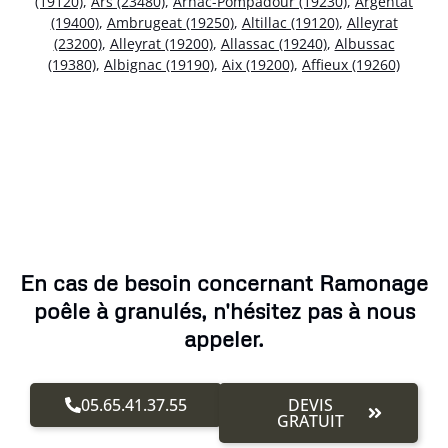
(19120)
,
Ars (23480)
,
Arnac-Pompadour (19230)
,
Argentat
(19400)
,
Ambrugeat (19250)
,
Altillac (19120)
,
Alleyrat
(23200)
,
Alleyrat (19200)
,
Allassac (19240)
,
Albussac
(19380)
,
Albignac (19190)
,
Aix (19200)
,
Affieux (19260)
En cas de besoin concernant Ramonage
poêle à granulés, n'hésitez pas à nous
appeler.
05.65.41.37.55
DEVIS
GRATUIT