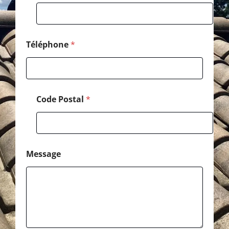
o
m
Téléphone
*
Code Postal
*
Message