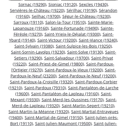
Sornac (19290)
,
Sioniac (19120)
,
Sexcles (19430)
,
Servières-le-Château (19220)
,
Sérilhac (19190)
,
Sérandon
(19160)
,
Seilhac (19700)
,
Ségur-le-Château (19230)
,
Sarroux (19110)
,
Salon-la-Tour (19510)
,
Sainte-Marie-
Lapanouze (19160)
,
Sainte-Fortunade (19490)
,
Sainte-
Féréole (19270)
,
Saint-Yrieix-le-Déjalat (19300)
,
Saint-
Ybard (19140)
,
Saint-Victour (19200)
,
Saint-Viance (19240)
,
Saint-Sylvain (19380)
,
Saint-Sulpice-les-Bois (19250)
,
Saint-Sornin-Lavolps (19230)
,
Saint-Solve (19130)
,
Saint-
Setiers (19290)
,
Saint-Salvadour (19700)
,
Saint-Privat
(19220)
,
Saint-Priest-de-Gimel (19800)
,
Saint-Pardoux-
l’Ortigier (19270)
,
Saint-Pardoux-le-Vieux (19200)
,
Saint-
Pardoux-le-Neuf (23200)
,
Saint-Pardoux-le-Neuf (19200)
,
Saint-Pardoux-la-Croisille (19320)
,
Saint-Pardoux-Corbier
(19210)
,
Saint-Pardoux (79310)
,
Saint-Pantaléon-de-Larche
(19600)
,
Saint-Pantaléon-de-Lapleau (19160)
,
Saint-
Mexant (19330)
,
Saint-Merd-les-Oussines (19170)
,
Saint-
Merd-de-Lapleau (19320)
,
Saint-Martin-Sepert (19210)
,
Saint-Martin-la-Méanne (19320)
,
Saint-Martial-Entraygues
(19400)
,
Saint-Martial-de-Gimel (19150)
,
Saint-Julien-près-
Bort (19110)
,
Saint-Julien-Maumont (19500)
,
Saint-Julien-