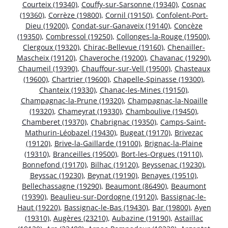
Courteix (19340)
,
Couffy-sur-Sarsonne (19340)
,
Cosnac
(19360)
,
Corrèze (19800)
,
Cornil (19150)
,
Confolent-Port-
Dieu (19200)
,
Condat-sur-Ganaveix (19140)
,
Concèze
(19350)
,
Combressol (19250)
,
Collonges-la-Rouge (19500)
,
Clergoux (19320)
,
Chirac-Bellevue (19160)
,
Chenailler-
Mascheix (19120)
,
Chaveroche (19200)
,
Chavanac (19290)
,
Chaumeil (19390)
,
Chauffour-sur-Vell (19500)
,
Chasteaux
(19600)
,
Chartrier (19600)
,
Chapelle-Spinasse (19300)
,
Chanteix (19330)
,
Chanac-les-Mines (19150)
,
Champagnac-la-Prune (19320)
,
Champagnac-la-Noaille
(19320)
,
Chameyrat (19330)
,
Chamboulive (19450)
,
Chamberet (19370)
,
Chabrignac (19350)
,
Camps-Saint-
Mathurin-Léobazel (19430)
,
Bugeat (19170)
,
Brivezac
(19120)
,
Brive-la-Gaillarde (19100)
,
Brignac-la-Plaine
(19310)
,
Branceilles (19500)
,
Bort-les-Orgues (19110)
,
Bonnefond (19170)
,
Bilhac (19120)
,
Beyssenac (19230)
,
Beyssac (19230)
,
Beynat (19190)
,
Benayes (19510)
,
Bellechassagne (19290)
,
Beaumont (86490)
,
Beaumont
(19390)
,
Beaulieu-sur-Dordogne (19120)
,
Bassignac-le-
Haut (19220)
,
Bassignac-le-Bas (19430)
,
Bar (19800)
,
Ayen
(19310)
,
Augères (23210)
,
Aubazine (19190)
,
Astaillac