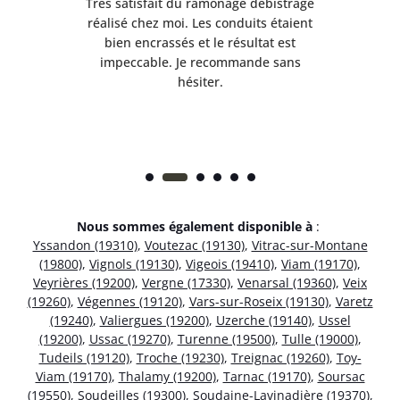
e
Très satisfait du ramonage débistrage
née.
réalisé chez moi. Les conduits étaient
déb
et
bien encrassés et le résultat est
ret
 et
impeccable. Je recommande sans
hésiter.
Nous sommes également disponible à
:
Yssandon (19310)
,
Voutezac (19130)
,
Vitrac-sur-Montane
(19800)
,
Vignols (19130)
,
Vigeois (19410)
,
Viam (19170)
,
Veyrières (19200)
,
Vergne (17330)
,
Venarsal (19360)
,
Veix
(19260)
,
Végennes (19120)
,
Vars-sur-Roseix (19130)
,
Varetz
(19240)
,
Valiergues (19200)
,
Uzerche (19140)
,
Ussel
(19200)
,
Ussac (19270)
,
Turenne (19500)
,
Tulle (19000)
,
Tudeils (19120)
,
Troche (19230)
,
Treignac (19260)
,
Toy-
Viam (19170)
,
Thalamy (19200)
,
Tarnac (19170)
,
Soursac
(19550)
,
Soudeilles (19300)
,
Soudaine-Lavinadière (19370)
,