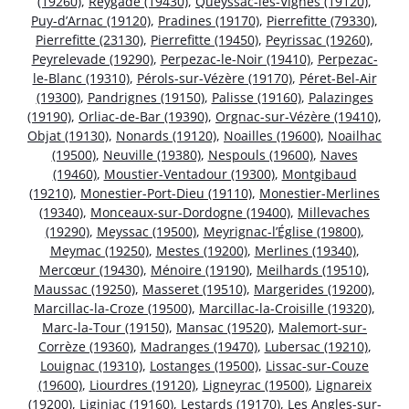
(19260)
,
Reygade (19430)
,
Queyssac-les-Vignes (19120)
,
Puy-d’Arnac (19120)
,
Pradines (19170)
,
Pierrefitte (79330)
,
Pierrefitte (23130)
,
Pierrefitte (19450)
,
Peyrissac (19260)
,
Peyrelevade (19290)
,
Perpezac-le-Noir (19410)
,
Perpezac-
le-Blanc (19310)
,
Pérols-sur-Vézère (19170)
,
Péret-Bel-Air
(19300)
,
Pandrignes (19150)
,
Palisse (19160)
,
Palazinges
(19190)
,
Orliac-de-Bar (19390)
,
Orgnac-sur-Vézère (19410)
,
Objat (19130)
,
Nonards (19120)
,
Noailles (19600)
,
Noailhac
(19500)
,
Neuville (19380)
,
Nespouls (19600)
,
Naves
(19460)
,
Moustier-Ventadour (19300)
,
Montgibaud
(19210)
,
Monestier-Port-Dieu (19110)
,
Monestier-Merlines
(19340)
,
Monceaux-sur-Dordogne (19400)
,
Millevaches
(19290)
,
Meyssac (19500)
,
Meyrignac-l’Église (19800)
,
Meymac (19250)
,
Mestes (19200)
,
Merlines (19340)
,
Mercœur (19430)
,
Ménoire (19190)
,
Meilhards (19510)
,
Maussac (19250)
,
Masseret (19510)
,
Margerides (19200)
,
Marcillac-la-Croze (19500)
,
Marcillac-la-Croisille (19320)
,
Marc-la-Tour (19150)
,
Mansac (19520)
,
Malemort-sur-
Corrèze (19360)
,
Madranges (19470)
,
Lubersac (19210)
,
Louignac (19310)
,
Lostanges (19500)
,
Lissac-sur-Couze
(19600)
,
Liourdres (19120)
,
Ligneyrac (19500)
,
Lignareix
(19200)
,
Liginiac (19160)
,
Lestards (19170)
,
Les Angles-sur-