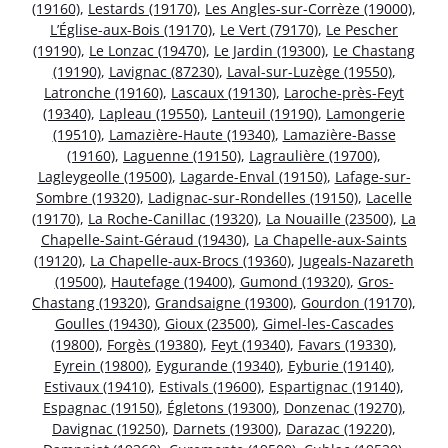
(19160)
,
Lestards (19170)
,
Les Angles-sur-Corrèze (19000)
,
L’Église-aux-Bois (19170)
,
Le Vert (79170)
,
Le Pescher
(19190)
,
Le Lonzac (19470)
,
Le Jardin (19300)
,
Le Chastang
(19190)
,
Lavignac (87230)
,
Laval-sur-Luzège (19550)
,
Latronche (19160)
,
Lascaux (19130)
,
Laroche-près-Feyt
(19340)
,
Lapleau (19550)
,
Lanteuil (19190)
,
Lamongerie
(19510)
,
Lamazière-Haute (19340)
,
Lamazière-Basse
(19160)
,
Laguenne (19150)
,
Lagraulière (19700)
,
Lagleygeolle (19500)
,
Lagarde-Enval (19150)
,
Lafage-sur-
Sombre (19320)
,
Ladignac-sur-Rondelles (19150)
,
Lacelle
(19170)
,
La Roche-Canillac (19320)
,
La Nouaille (23500)
,
La
Chapelle-Saint-Géraud (19430)
,
La Chapelle-aux-Saints
(19120)
,
La Chapelle-aux-Brocs (19360)
,
Jugeals-Nazareth
(19500)
,
Hautefage (19400)
,
Gumond (19320)
,
Gros-
Chastang (19320)
,
Grandsaigne (19300)
,
Gourdon (19170)
,
Goulles (19430)
,
Gioux (23500)
,
Gimel-les-Cascades
(19800)
,
Forgès (19380)
,
Feyt (19340)
,
Favars (19330)
,
Eyrein (19800)
,
Eygurande (19340)
,
Eyburie (19140)
,
Estivaux (19410)
,
Estivals (19600)
,
Espartignac (19140)
,
Espagnac (19150)
,
Égletons (19300)
,
Donzenac (19270)
,
Davignac (19250)
,
Darnets (19300)
,
Darazac (19220)
,