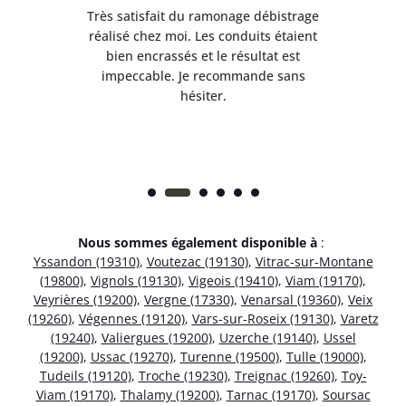
e
Très satisfait du ramonage débistrage
née.
réalisé chez moi. Les conduits étaient
déb
et
bien encrassés et le résultat est
ret
 et
impeccable. Je recommande sans
hésiter.
Nous sommes également disponible à
:
Yssandon (19310)
,
Voutezac (19130)
,
Vitrac-sur-Montane
(19800)
,
Vignols (19130)
,
Vigeois (19410)
,
Viam (19170)
,
Veyrières (19200)
,
Vergne (17330)
,
Venarsal (19360)
,
Veix
(19260)
,
Végennes (19120)
,
Vars-sur-Roseix (19130)
,
Varetz
(19240)
,
Valiergues (19200)
,
Uzerche (19140)
,
Ussel
(19200)
,
Ussac (19270)
,
Turenne (19500)
,
Tulle (19000)
,
Tudeils (19120)
,
Troche (19230)
,
Treignac (19260)
,
Toy-
Viam (19170)
,
Thalamy (19200)
,
Tarnac (19170)
,
Soursac