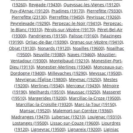
(19260)
,
Reygade (19430)
,
Queyssac-les-Vignes (19120)
,
Puy-d’Arnac (19120)
,
Pradines (19170)
,
Pierrefitte (79330)
,
Pierrefitte (23130)
,
Pierrefitte (19450)
,
Peyrissac (19260)
,
Peyrelevade (19290)
,
Perpezac-le-Noir (19410)
,
Perpezac-
le-Blanc (19310)
,
Pérols-sur-Vézère (19170)
,
Péret-Bel-Air
(19300)
,
Pandrignes (19150)
,
Palisse (19160)
,
Palazinges
(19190)
,
Orliac-de-Bar (19390)
,
Orgnac-sur-Vézère (19410)
,
Objat (19130)
,
Nonards (19120)
,
Noailles (19600)
,
Noailhac
(19500)
,
Neuville (19380)
,
Naves (19460)
,
Moustier-
Ventadour (19300)
,
Montgibaud (19210)
,
Monestier-Port-
Dieu (19110)
,
Monestier-Merlines (19340)
,
Monceaux-sur-
Dordogne (19400)
,
Millevaches (19290)
,
Meyssac (19500)
,
Meyrignac-l’Église (19800)
,
Meymac (19250)
,
Mestes
(19200)
,
Merlines (19340)
,
Mercœur (19430)
,
Ménoire
(19190)
,
Meilhards (19510)
,
Maussac (19250)
,
Masseret
(19510)
,
Margerides (19200)
,
Marcillac-la-Croze (19500)
,
Marcillac-la-Croisille (19320)
,
Marc-la-Tour (19150)
,
Mansac (19520)
,
Malemort-sur-Corrèze (19360)
,
Madranges (19470)
,
Lubersac (19210)
,
Louignac (19310)
,
Lostanges (19500)
,
Lissac-sur-Couze (19600)
,
Liourdres
(19120)
,
Ligneyrac (19500)
,
Lignareix (19200)
,
Liginiac