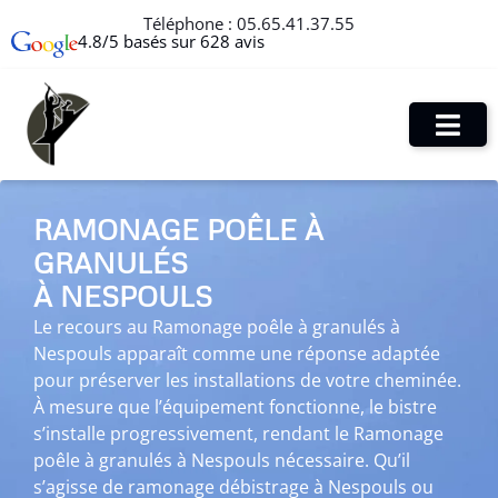
Téléphone :
05.65.41.37.55
4.8/5 basés sur 628 avis
RAMONAGE POÊLE À
GRANULÉS
À NESPOULS
Le recours au Ramonage poêle à granulés à
Nespouls apparaît comme une réponse adaptée
pour préserver les installations de votre cheminée.
À mesure que l’équipement fonctionne, le bistre
s’installe progressivement, rendant le Ramonage
poêle à granulés à Nespouls nécessaire. Qu’il
s’agisse de ramonage débistrage à Nespouls ou