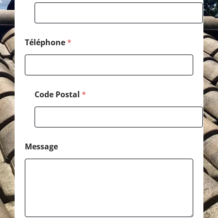
l
P
o
s
t
Téléphone
*
a
l
Code Postal
*
Message