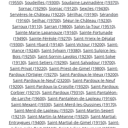
(19550)
,
Soudeilles (19300)
,
Soudaine-Lavinadière (19370)
,
Sornac (19290)
,
Sioniac (19120)
,
Sexcles (19430)
,
Servières-le-Château (19220)
,
Sérilhac (19190)
,
Sérandon
(19160)
,
Seilhac (19700)
,
Ségur-le-Château (19230)
,
Sarroux (19110)
,
Sarran (19800)
,
Salon-la-Tour (19510)
,
Sainte-Marie-Lapanouze (19160)
,
Sainte-Fortunade
(19490)
,
Sainte-Féréole (19270)
,
Saint-Yrieix-le-Déjalat
(19300)
,
Saint-Ybard (19140)
,
Saint-Victour (19200)
,
Saint-
Viance (19240)
,
Saint-Sylvain (19380)
,
Saint-Sulpice-les-
Bois (19250)
,
Saint-Sornin-Lavolps (19230)
,
Saint-Solve
(19130)
,
Saint-Setiers (19290)
,
Saint-Salvadour (19700)
,
Saint-Privat (19220)
,
Saint-Priest-de-Gimel (19800)
,
Saint-
Pardoux-l’Ortigier (19270)
,
Saint-Pardoux-le-Vieux (19200)
,
Saint-Pardoux-le-Neuf (23200)
,
Saint-Pardoux-le-Neuf
(19200)
,
Saint-Pardoux-la-Croisille (19320)
,
Saint-Pardoux-
Corbier (19210)
,
Saint-Pardoux (79310)
,
Saint-Pantaléon-
de-Larche (19600)
,
Saint-Pantaléon-de-Lapleau (19160)
,
Saint-Mexant (19330)
,
Saint-Merd-les-Oussines (19170)
,
Saint-Merd-de-Lapleau (19320)
,
Saint-Martin-Sepert
(19210)
,
Saint-Martin-la-Méanne (19320)
,
Saint-Martial-
Entraygues (19400)
,
Saint-Martial-de-Gimel (19150)
,
Saint-