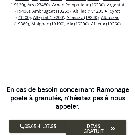
(19120)
,
Ars (23480)
,
Arnac-Pompadour (19230)
,
Argentat
(19400)
,
Ambrugeat (19250)
,
Altillac (19120)
,
Alleyrat
(23200)
,
Alleyrat (19200)
,
Allassac (19240)
,
Albussac
(19380)
,
Albignac (19190)
,
Aix (19200)
,
Affieux (19260)
En cas de besoin concernant Ramonage
poêle à granulés, n'hésitez pas à nous
appeler.
05.65.41.37.55
DEVIS
GRATUIT