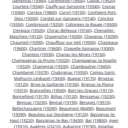
Dampniat (19360)
,
Curemonte (19500)
,
Cublac (19520)
,
Courteix (19340)
,
Couffy-sur-Sarsonne (19340)
,
Cosnac
(19360)
,
Corrèze (19800)
,
Cornil (19150)
,
Confolent-Port-
Dieu (19200)
,
Condat-sur-Ganaveix (19140)
,
Concèze
(19350)
,
Combressol (19250)
,
Collonges-la-Rouge (19500)
,
Clergoux (19320)
,
Chirac-Bellevue (19160)
,
Chenailler-
Mascheix (19120)
,
Chaveroche (19200)
,
Chavanac (19290)
,
Chaumeil (19390)
,
Chauffour-sur-Vell (19500)
,
Chasteaux
(19600)
,
Chartrier (19600)
,
Chapelle-Spinasse (19300)
,
Chanteix (19330)
,
Chanac-les-Mines (19150)
,
Champagnac-la-Prune (19320)
,
Champagnac-la-Noaille
(19320)
,
Chameyrat (19330)
,
Chamboulive (19450)
,
Chamberet (19370)
,
Chabrignac (19350)
,
Camps-Saint-
Mathurin-Léobazel (19430)
,
Bugeat (19170)
,
Brivezac
(19120)
,
Brive-la-Gaillarde (19100)
,
Brignac-la-Plaine
(19310)
,
Branceilles (19500)
,
Bort-les-Orgues (19110)
,
Bonnefond (19170)
,
Bilhac (19120)
,
Beyssenac (19230)
,
Beyssac (19230)
,
Beynat (19190)
,
Benayes (19510)
,
Bellechassagne (19290)
,
Beaumont (86490)
,
Beaumont
(19390)
,
Beaulieu-sur-Dordogne (19120)
,
Bassignac-le-
Haut (19220)
,
Bassignac-le-Bas (19430)
,
Bar (19800)
,
Ayen
(19310)
,
Augères (23210)
,
Aubazine (19190)
,
Astaillac