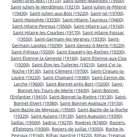
Julien-près-Bort (19110)
,
Saint-Julien-Maumont (19500)
,
Saint-Julien-le-Vendômois (19210)
,
Saint-Julien-le-Pèlerin
(19430)
,
Saint-Julien-aux-Bois (19220)
,
Saint-Jal (19700)
,
Saint-Hippolyte (33330)
,
Saint-Hilaire-Taurieux (19400)
,
Saint-Hilaire-Peyroux (19560)
,
Saint-Hilaire-Luc (19160)
,
Saint-Hilaire-les-Courbes (19170)
,
Saint-Hilaire-Foissac
(19550)
,
Saint-Germain-les-Vergnes (19330)
,
Saint-
Germain-Lavolps (19290)
,
Saint-Geniez-ô-Merle (19220)
,
Saint-Fréjoux (19200)
,
Saint-Exupéry-les-Roches (19200)
,
Saint-Étienne-la-Geneste (19160)
,
Saint-Étienne-aux-Clos
(19200)
,
Saint-Éloy-les-Tuileries (19210)
,
Saint-Cyr-la-
Roche (19130)
,
Saint-Clément (19700)
,
Saint-Cirgues-la-
Loutre (19220)
,
Saint-Chamant (19380)
,
Saint-Cernin-de-
Larche (19600)
,
Saint-Bonnet-près-Bort (19200)
,
Saint-
Bonnet-les-Tours-de-Merle (19430)
,
Saint-Bonnet-
l’Enfantier (19410)
,
Saint-Bonnet-la-Rivière (19130)
,
Saint-
Bonnet-Elvert (19380)
,
Saint-Bonnet-Avalouze (19150)
,
Saint-Bazile-de-Meyssac (19500)
,
Saint-Bazile-de-la-Roche
(19320)
,
Saint-Aulaire (19130)
,
Saint-Augustin (19390)
,
Saillac (19500)
,
Sadroc (19270)
,
Royères (87400)
,
Rosiers-
d’Égletons (19300)
,
Rosiers-de-Juillac (19350)
,
Roche-le-
Peyroux (19160)
,
Rilhac-Xaintrie (19220)
,
Rilhac-Treignac