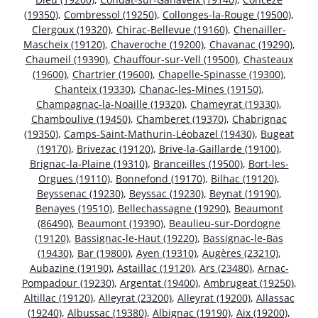
(19350)
,
Combressol (19250)
,
Collonges-la-Rouge (19500)
,
Clergoux (19320)
,
Chirac-Bellevue (19160)
,
Chenailler-
Mascheix (19120)
,
Chaveroche (19200)
,
Chavanac (19290)
,
Chaumeil (19390)
,
Chauffour-sur-Vell (19500)
,
Chasteaux
(19600)
,
Chartrier (19600)
,
Chapelle-Spinasse (19300)
,
Chanteix (19330)
,
Chanac-les-Mines (19150)
,
Champagnac-la-Noaille (19320)
,
Chameyrat (19330)
,
Chamboulive (19450)
,
Chamberet (19370)
,
Chabrignac
(19350)
,
Camps-Saint-Mathurin-Léobazel (19430)
,
Bugeat
(19170)
,
Brivezac (19120)
,
Brive-la-Gaillarde (19100)
,
Brignac-la-Plaine (19310)
,
Branceilles (19500)
,
Bort-les-
Orgues (19110)
,
Bonnefond (19170)
,
Bilhac (19120)
,
Beyssenac (19230)
,
Beyssac (19230)
,
Beynat (19190)
,
Benayes (19510)
,
Bellechassagne (19290)
,
Beaumont
(86490)
,
Beaumont (19390)
,
Beaulieu-sur-Dordogne
(19120)
,
Bassignac-le-Haut (19220)
,
Bassignac-le-Bas
(19430)
,
Bar (19800)
,
Ayen (19310)
,
Augères (23210)
,
Aubazine (19190)
,
Astaillac (19120)
,
Ars (23480)
,
Arnac-
Pompadour (19230)
,
Argentat (19400)
,
Ambrugeat (19250)
,
Altillac (19120)
,
Alleyrat (23200)
,
Alleyrat (19200)
,
Allassac
(19240)
,
Albussac (19380)
,
Albignac (19190)
,
Aix (19200)
,