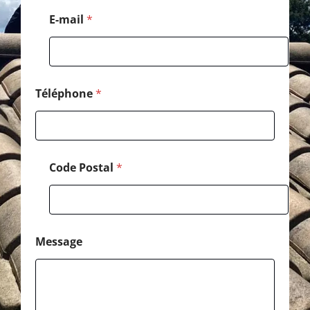
l
*
E-mail
*
P
o
s
t
a
l
Téléphone
*
Code Postal
*
Message