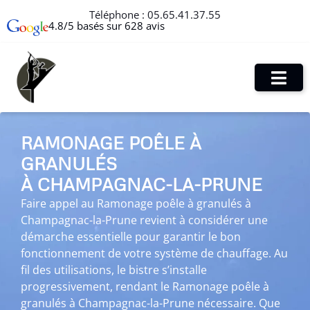
Téléphone :
05.65.41.37.55
4.8/5 basés sur 628 avis
RAMONAGE POÊLE À
GRANULÉS
À CHAMPAGNAC-LA-PRUNE
Faire appel au Ramonage poêle à granulés à
Champagnac-la-Prune revient à considérer une
démarche essentielle pour garantir le bon
fonctionnement de votre système de chauffage. Au
fil des utilisations, le bistre s’installe
progressivement, rendant le Ramonage poêle à
granulés à Champagnac-la-Prune nécessaire. Que