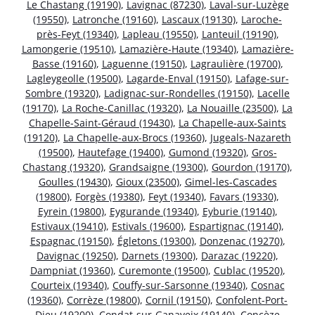
Le Chastang (19190)
,
Lavignac (87230)
,
Laval-sur-Luzège
(19550)
,
Latronche (19160)
,
Lascaux (19130)
,
Laroche-
près-Feyt (19340)
,
Lapleau (19550)
,
Lanteuil (19190)
,
Lamongerie (19510)
,
Lamazière-Haute (19340)
,
Lamazière-
Basse (19160)
,
Laguenne (19150)
,
Lagraulière (19700)
,
Lagleygeolle (19500)
,
Lagarde-Enval (19150)
,
Lafage-sur-
Sombre (19320)
,
Ladignac-sur-Rondelles (19150)
,
Lacelle
(19170)
,
La Roche-Canillac (19320)
,
La Nouaille (23500)
,
La
Chapelle-Saint-Géraud (19430)
,
La Chapelle-aux-Saints
(19120)
,
La Chapelle-aux-Brocs (19360)
,
Jugeals-Nazareth
(19500)
,
Hautefage (19400)
,
Gumond (19320)
,
Gros-
Chastang (19320)
,
Grandsaigne (19300)
,
Gourdon (19170)
,
Goulles (19430)
,
Gioux (23500)
,
Gimel-les-Cascades
(19800)
,
Forgès (19380)
,
Feyt (19340)
,
Favars (19330)
,
Eyrein (19800)
,
Eygurande (19340)
,
Eyburie (19140)
,
Estivaux (19410)
,
Estivals (19600)
,
Espartignac (19140)
,
Espagnac (19150)
,
Égletons (19300)
,
Donzenac (19270)
,
Davignac (19250)
,
Darnets (19300)
,
Darazac (19220)
,
Dampniat (19360)
,
Curemonte (19500)
,
Cublac (19520)
,
Courteix (19340)
,
Couffy-sur-Sarsonne (19340)
,
Cosnac
(19360)
,
Corrèze (19800)
,
Cornil (19150)
,
Confolent-Port-
Dieu (19200)
,
Condat-sur-Ganaveix (19140)
,
Concèze