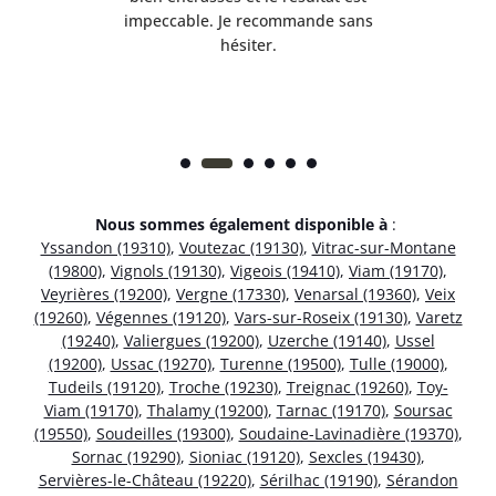
 et
impeccable. Je recommande sans
hésiter.
Nous sommes également disponible à
:
Yssandon (19310)
,
Voutezac (19130)
,
Vitrac-sur-Montane
(19800)
,
Vignols (19130)
,
Vigeois (19410)
,
Viam (19170)
,
Veyrières (19200)
,
Vergne (17330)
,
Venarsal (19360)
,
Veix
(19260)
,
Végennes (19120)
,
Vars-sur-Roseix (19130)
,
Varetz
(19240)
,
Valiergues (19200)
,
Uzerche (19140)
,
Ussel
(19200)
,
Ussac (19270)
,
Turenne (19500)
,
Tulle (19000)
,
Tudeils (19120)
,
Troche (19230)
,
Treignac (19260)
,
Toy-
Viam (19170)
,
Thalamy (19200)
,
Tarnac (19170)
,
Soursac
(19550)
,
Soudeilles (19300)
,
Soudaine-Lavinadière (19370)
,
Sornac (19290)
,
Sioniac (19120)
,
Sexcles (19430)
,
Servières-le-Château (19220)
,
Sérilhac (19190)
,
Sérandon