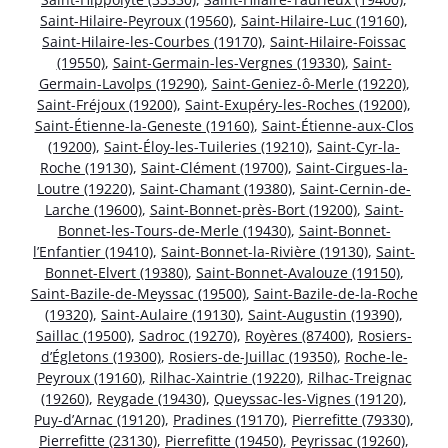
Saint-Hilaire-Peyroux (19560)
,
Saint-Hilaire-Luc (19160)
,
Saint-Hilaire-les-Courbes (19170)
,
Saint-Hilaire-Foissac
(19550)
,
Saint-Germain-les-Vergnes (19330)
,
Saint-
Germain-Lavolps (19290)
,
Saint-Geniez-ô-Merle (19220)
,
Saint-Fréjoux (19200)
,
Saint-Exupéry-les-Roches (19200)
,
Saint-Étienne-la-Geneste (19160)
,
Saint-Étienne-aux-Clos
(19200)
,
Saint-Éloy-les-Tuileries (19210)
,
Saint-Cyr-la-
Roche (19130)
,
Saint-Clément (19700)
,
Saint-Cirgues-la-
Loutre (19220)
,
Saint-Chamant (19380)
,
Saint-Cernin-de-
Larche (19600)
,
Saint-Bonnet-près-Bort (19200)
,
Saint-
Bonnet-les-Tours-de-Merle (19430)
,
Saint-Bonnet-
l’Enfantier (19410)
,
Saint-Bonnet-la-Rivière (19130)
,
Saint-
Bonnet-Elvert (19380)
,
Saint-Bonnet-Avalouze (19150)
,
Saint-Bazile-de-Meyssac (19500)
,
Saint-Bazile-de-la-Roche
(19320)
,
Saint-Aulaire (19130)
,
Saint-Augustin (19390)
,
Saillac (19500)
,
Sadroc (19270)
,
Royères (87400)
,
Rosiers-
d’Égletons (19300)
,
Rosiers-de-Juillac (19350)
,
Roche-le-
Peyroux (19160)
,
Rilhac-Xaintrie (19220)
,
Rilhac-Treignac
(19260)
,
Reygade (19430)
,
Queyssac-les-Vignes (19120)
,
Puy-d’Arnac (19120)
,
Pradines (19170)
,
Pierrefitte (79330)
,
Pierrefitte (23130)
,
Pierrefitte (19450)
,
Peyrissac (19260)
,