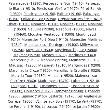
Peyrelevade (19290)
,
Perpezac-le-Noir (19410)
,
Perpezac-
le-Blanc (19310)
,
Pérols-sur-Vézère (19170)
,
Péret-Bel-Air
(19300)
,
Pandrignes (19150)
,
Palisse (19160)
,
Palazinges
(19190)
,
Orliac-de-Bar (19390)
,
Orgnac-sur-Vézère (19410)
,
Objat (19130)
,
Nonards (19120)
,
Noailles (19600)
,
Noailhac
(19500)
,
Neuville (19380)
,
Nespouls (19600)
,
Naves
(19460)
,
Moustier-Ventadour (19300)
,
Montgibaud
(19210)
,
Monestier-Port-Dieu (19110)
,
Monestier-Merlines
(19340)
,
Monceaux-sur-Dordogne (19400)
,
Millevaches
(19290)
,
Meyssac (19500)
,
Meyrignac-l’Église (19800)
,
Meymac (19250)
,
Mestes (19200)
,
Merlines (19340)
,
Mercœur (19430)
,
Ménoire (19190)
,
Meilhards (19510)
,
Maussac (19250)
,
Masseret (19510)
,
Margerides (19200)
,
Marcillac-la-Croze (19500)
,
Marcillac-la-Croisille (19320)
,
Marc-la-Tour (19150)
,
Mansac (19520)
,
Malemort-sur-
Corrèze (19360)
,
Madranges (19470)
,
Lubersac (19210)
,
Louignac (19310)
,
Lostanges (19500)
,
Lissac-sur-Couze
(19600)
,
Liourdres (19120)
,
Ligneyrac (19500)
,
Lignareix
(19200)
,
Liginiac (19160)
,
Lestards (19170)
,
Les Angles-sur-
Corrèze (19000)
,
L’Église-aux-Bois (19170)
,
Le Vert (79170)
,
Le Pescher (19190)
,
Le Lonzac (19470)
,
Le Jardin (19300)
,