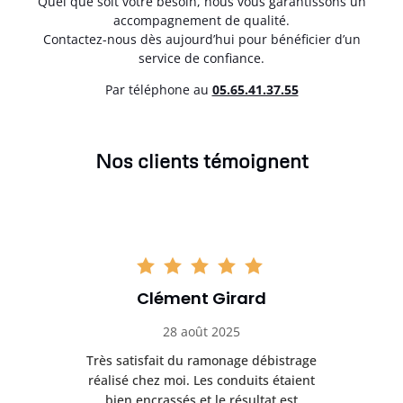
Quel que soit votre besoin, nous vous garantissons un
accompagnement de qualité.
Contactez-nous dès aujourd’hui pour bénéficier d’un
service de confiance.
Par téléphone au
05.65.41.37.55
Nos clients témoignent
Clément Girard
28 août 2025
e
Très satisfait du ramonage débistrage
née.
réalisé chez moi. Les conduits étaient
déb
et
bien encrassés et le résultat est
ret