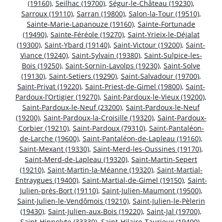
(19160)
,
Seilhac (19700)
,
Ségur-le-Château (19230)
,
Sarroux (19110)
,
Sarran (19800)
,
Salon-la-Tour (19510)
,
Sainte-Marie-Lapanouze (19160)
,
Sainte-Fortunade
(19490)
,
Sainte-Féréole (19270)
,
Saint-Yrieix-le-Déjalat
(19300)
,
Saint-Ybard (19140)
,
Saint-Victour (19200)
,
Saint-
Viance (19240)
,
Saint-Sylvain (19380)
,
Saint-Sulpice-les-
Bois (19250)
,
Saint-Sornin-Lavolps (19230)
,
Saint-Solve
(19130)
,
Saint-Setiers (19290)
,
Saint-Salvadour (19700)
,
Saint-Privat (19220)
,
Saint-Priest-de-Gimel (19800)
,
Saint-
Pardoux-l’Ortigier (19270)
,
Saint-Pardoux-le-Vieux (19200)
,
Saint-Pardoux-le-Neuf (23200)
,
Saint-Pardoux-le-Neuf
(19200)
,
Saint-Pardoux-la-Croisille (19320)
,
Saint-Pardoux-
Corbier (19210)
,
Saint-Pardoux (79310)
,
Saint-Pantaléon-
de-Larche (19600)
,
Saint-Pantaléon-de-Lapleau (19160)
,
Saint-Mexant (19330)
,
Saint-Merd-les-Oussines (19170)
,
Saint-Merd-de-Lapleau (19320)
,
Saint-Martin-Sepert
(19210)
,
Saint-Martin-la-Méanne (19320)
,
Saint-Martial-
Entraygues (19400)
,
Saint-Martial-de-Gimel (19150)
,
Saint-
Julien-près-Bort (19110)
,
Saint-Julien-Maumont (19500)
,
Saint-Julien-le-Vendômois (19210)
,
Saint-Julien-le-Pèlerin
(19430)
,
Saint-Julien-aux-Bois (19220)
,
Saint-Jal (19700)
,
Saint-Hippolyte (33330)
,
Saint-Hilaire-Taurieux (19400)
,