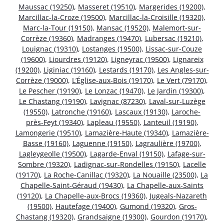
Maussac (19250)
,
Masseret (19510)
,
Margerides (19200)
,
Marcillac-la-Croze (19500)
,
Marcillac-la-Croisille (19320)
,
Marc-la-Tour (19150)
,
Mansac (19520)
,
Malemort-sur-
Corrèze (19360)
,
Madranges (19470)
,
Lubersac (19210)
,
Louignac (19310)
,
Lostanges (19500)
,
Lissac-sur-Couze
(19600)
,
Liourdres (19120)
,
Ligneyrac (19500)
,
Lignareix
(19200)
,
Liginiac (19160)
,
Lestards (19170)
,
Les Angles-sur-
Corrèze (19000)
,
L’Église-aux-Bois (19170)
,
Le Vert (79170)
,
Le Pescher (19190)
,
Le Lonzac (19470)
,
Le Jardin (19300)
,
Le Chastang (19190)
,
Lavignac (87230)
,
Laval-sur-Luzège
(19550)
,
Latronche (19160)
,
Lascaux (19130)
,
Laroche-
près-Feyt (19340)
,
Lapleau (19550)
,
Lanteuil (19190)
,
Lamongerie (19510)
,
Lamazière-Haute (19340)
,
Lamazière-
Basse (19160)
,
Laguenne (19150)
,
Lagraulière (19700)
,
Lagleygeolle (19500)
,
Lagarde-Enval (19150)
,
Lafage-sur-
Sombre (19320)
,
Ladignac-sur-Rondelles (19150)
,
Lacelle
(19170)
,
La Roche-Canillac (19320)
,
La Nouaille (23500)
,
La
Chapelle-Saint-Géraud (19430)
,
La Chapelle-aux-Saints
(19120)
,
La Chapelle-aux-Brocs (19360)
,
Jugeals-Nazareth
(19500)
,
Hautefage (19400)
,
Gumond (19320)
,
Gros-
Chastang (19320)
,
Grandsaigne (19300)
,
Gourdon (19170)
,