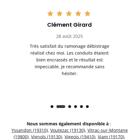
Clément Girard
28 août 2025
e
Très satisfait du ramonage débistrage
née.
réalisé chez moi. Les conduits étaient
déb
et
bien encrassés et le résultat est
ret
 et
impeccable. Je recommande sans
hésiter.
Nous sommes également disponible à
:
Yssandon (19310)
,
Voutezac (19130)
,
Vitrac-sur-Montane
(19800)
,
Vignols (19130)
,
Vigeois (19410)
,
Viam (19170)
,