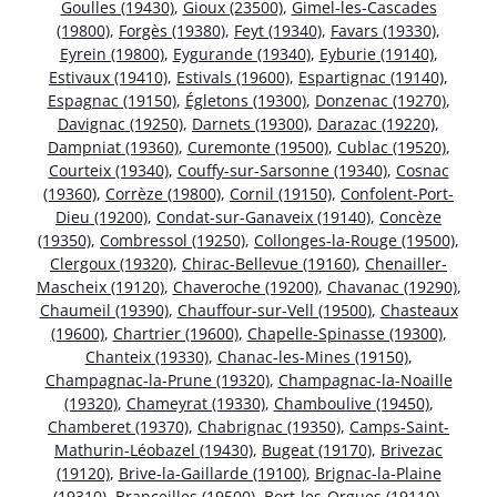
Goulles (19430)
,
Gioux (23500)
,
Gimel-les-Cascades
(19800)
,
Forgès (19380)
,
Feyt (19340)
,
Favars (19330)
,
Eyrein (19800)
,
Eygurande (19340)
,
Eyburie (19140)
,
Estivaux (19410)
,
Estivals (19600)
,
Espartignac (19140)
,
Espagnac (19150)
,
Égletons (19300)
,
Donzenac (19270)
,
Davignac (19250)
,
Darnets (19300)
,
Darazac (19220)
,
Dampniat (19360)
,
Curemonte (19500)
,
Cublac (19520)
,
Courteix (19340)
,
Couffy-sur-Sarsonne (19340)
,
Cosnac
(19360)
,
Corrèze (19800)
,
Cornil (19150)
,
Confolent-Port-
Dieu (19200)
,
Condat-sur-Ganaveix (19140)
,
Concèze
(19350)
,
Combressol (19250)
,
Collonges-la-Rouge (19500)
,
Clergoux (19320)
,
Chirac-Bellevue (19160)
,
Chenailler-
Mascheix (19120)
,
Chaveroche (19200)
,
Chavanac (19290)
,
Chaumeil (19390)
,
Chauffour-sur-Vell (19500)
,
Chasteaux
(19600)
,
Chartrier (19600)
,
Chapelle-Spinasse (19300)
,
Chanteix (19330)
,
Chanac-les-Mines (19150)
,
Champagnac-la-Prune (19320)
,
Champagnac-la-Noaille
(19320)
,
Chameyrat (19330)
,
Chamboulive (19450)
,
Chamberet (19370)
,
Chabrignac (19350)
,
Camps-Saint-
Mathurin-Léobazel (19430)
,
Bugeat (19170)
,
Brivezac
(19120)
,
Brive-la-Gaillarde (19100)
,
Brignac-la-Plaine
(19310)
,
Branceilles (19500)
,
Bort-les-Orgues (19110)
,