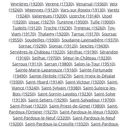
Veyrières (19200)
,
Vergne (17330)
,
Venarsal (19360)
,
Veix
(19260)
,
Végennes (19120)
,
Vars-sur-Roseix (19130)
,
Varetz
(19240)
,
Valiergues (19200)
,
Uzerche (19140)
,
Ussel
(19200)
,
Ussac (19270)
,
Turenne (19500)
,
Tulle (19000)
,
Tudeils (19120)
,
Troche (19230)
,
Treignac (19260)
,
Toy-
Viam (19170)
,
Thalamy (19200)
,
Tarnac (19170)
,
Soursac
(19550)
,
Soudeilles (19300)
,
Soudaine-Lavinadière (19370)
,
Sornac (19290)
,
Sioniac (19120)
,
Sexcles (19430)
,
Servières-le-Château (19220)
,
Sérilhac (19190)
,
Sérandon
(19160)
,
Seilhac (19700)
,
Ségur-le-Château (19230)
,
Sarroux (19110)
,
Sarran (19800)
,
Salon-la-Tour (19510)
,
Sainte-Marie-Lapanouze (19160)
,
Sainte-Fortunade
(19490)
,
Sainte-Féréole (19270)
,
Saint-Yrieix-le-Déjalat
(19300)
,
Saint-Ybard (19140)
,
Saint-Victour (19200)
,
Saint-
Viance (19240)
,
Saint-Sylvain (19380)
,
Saint-Sulpice-les-
Bois (19250)
,
Saint-Sornin-Lavolps (19230)
,
Saint-Solve
(19130)
,
Saint-Setiers (19290)
,
Saint-Salvadour (19700)
,
Saint-Privat (19220)
,
Saint-Priest-de-Gimel (19800)
,
Saint-
Pardoux-l’Ortigier (19270)
,
Saint-Pardoux-le-Vieux (19200)
,
Saint-Pardoux-le-Neuf (23200)
,
Saint-Pardoux-le-Neuf
(19200)
,
Saint-Pardoux-la-Croisille (19320)
,
Saint-Pardoux-