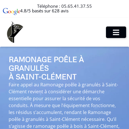
Téléphone :
05.65.41.37.55
4.8/5 basés sur 628 avis
RAMONAGE POÊLE À
GRANULÉS
À SAINT-CLÉMENT
Faire appel au Ramonage poêle à granulés à Saint-
Clément revient à considérer une démarche
essentielle pour assurer la sécurité de vos
conduits. À mesure que l’équipement fonctionne,
les résidus s’accumulent, rendant le Ramonage
poêle à granulés à Saint-Clément nécessaire. Qu’il
s’agisse de ramonage poêle à bois à Saint-Clément,