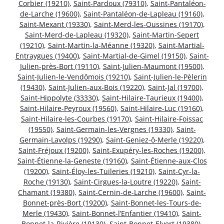
Corbier (19210)
,
Saint-Pardoux (79310)
,
Saint-Pantaléon-
de-Larche (19600)
,
Saint-Pantaléon-de-Lapleau (19160)
,
Saint-Mexant (19330)
,
Saint-Merd-les-Oussines (19170)
,
Saint-Merd-de-Lapleau (19320)
,
Saint-Martin-Sepert
(19210)
,
Saint-Martin-la-Méanne (19320)
,
Saint-Martial-
Entraygues (19400)
,
Saint-Martial-de-Gimel (19150)
,
Saint-
Julien-près-Bort (19110)
,
Saint-Julien-Maumont (19500)
,
Saint-Julien-le-Vendômois (19210)
,
Saint-Julien-le-Pèlerin
(19430)
,
Saint-Julien-aux-Bois (19220)
,
Saint-Jal (19700)
,
Saint-Hippolyte (33330)
,
Saint-Hilaire-Taurieux (19400)
,
Saint-Hilaire-Peyroux (19560)
,
Saint-Hilaire-Luc (19160)
,
Saint-Hilaire-les-Courbes (19170)
,
Saint-Hilaire-Foissac
(19550)
,
Saint-Germain-les-Vergnes (19330)
,
Saint-
Germain-Lavolps (19290)
,
Saint-Geniez-ô-Merle (19220)
,
Saint-Fréjoux (19200)
,
Saint-Exupéry-les-Roches (19200)
,
Saint-Étienne-la-Geneste (19160)
,
Saint-Étienne-aux-Clos
(19200)
,
Saint-Éloy-les-Tuileries (19210)
,
Saint-Cyr-la-
Roche (19130)
,
Saint-Cirgues-la-Loutre (19220)
,
Saint-
Chamant (19380)
,
Saint-Cernin-de-Larche (19600)
,
Saint-
Bonnet-près-Bort (19200)
,
Saint-Bonnet-les-Tours-de-
Merle (19430)
,
Saint-Bonnet-l’Enfantier (19410)
,
Saint-
Bonnet-la-Rivière (19130)
,
Saint-Bonnet-Elvert (19380)
,