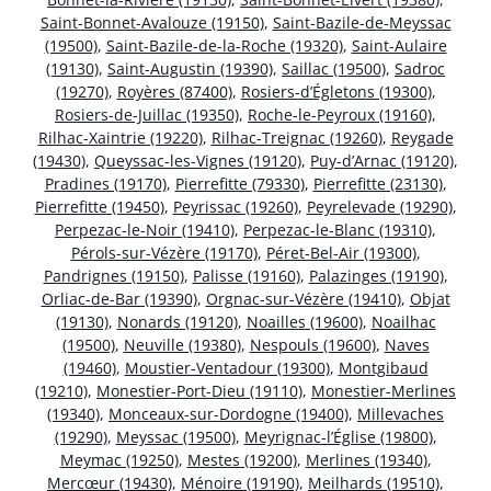
Saint-Bonnet-Avalouze (19150)
,
Saint-Bazile-de-Meyssac
(19500)
,
Saint-Bazile-de-la-Roche (19320)
,
Saint-Aulaire
(19130)
,
Saint-Augustin (19390)
,
Saillac (19500)
,
Sadroc
(19270)
,
Royères (87400)
,
Rosiers-d’Égletons (19300)
,
Rosiers-de-Juillac (19350)
,
Roche-le-Peyroux (19160)
,
Rilhac-Xaintrie (19220)
,
Rilhac-Treignac (19260)
,
Reygade
(19430)
,
Queyssac-les-Vignes (19120)
,
Puy-d’Arnac (19120)
,
Pradines (19170)
,
Pierrefitte (79330)
,
Pierrefitte (23130)
,
Pierrefitte (19450)
,
Peyrissac (19260)
,
Peyrelevade (19290)
,
Perpezac-le-Noir (19410)
,
Perpezac-le-Blanc (19310)
,
Pérols-sur-Vézère (19170)
,
Péret-Bel-Air (19300)
,
Pandrignes (19150)
,
Palisse (19160)
,
Palazinges (19190)
,
Orliac-de-Bar (19390)
,
Orgnac-sur-Vézère (19410)
,
Objat
(19130)
,
Nonards (19120)
,
Noailles (19600)
,
Noailhac
(19500)
,
Neuville (19380)
,
Nespouls (19600)
,
Naves
(19460)
,
Moustier-Ventadour (19300)
,
Montgibaud
(19210)
,
Monestier-Port-Dieu (19110)
,
Monestier-Merlines
(19340)
,
Monceaux-sur-Dordogne (19400)
,
Millevaches
(19290)
,
Meyssac (19500)
,
Meyrignac-l’Église (19800)
,
Meymac (19250)
,
Mestes (19200)
,
Merlines (19340)
,
Mercœur (19430)
,
Ménoire (19190)
,
Meilhards (19510)
,