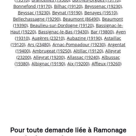
Bonnefond (19170)
,
Bilhac (19120)
,
Beyssenac (19230)
,
Beyssac (19230)
,
Beynat (19190)
,
Benayes (19510)
,
Bellechassagne (19290)
,
Beaumont (86490)
,
Beaumont
(19390)
,
Beaulieu-sur-Dordogne (19120)
,
Bassignac-le-
Haut (19220)
,
Bassignac-le-Bas (19430)
,
Bar (19800)
,
Ayen
(19310)
,
Augères (23210)
,
Aubazine (19190)
,
Astaillac
(19120)
,
Ars (23480)
,
Arnac-Pompadour (19230)
,
Argentat
(19400)
,
Ambrugeat (19250)
,
Altillac (19120)
,
Alleyrat
(23200)
,
Alleyrat (19200)
,
Allassac (19240)
,
Albussac
(19380)
,
Albignac (19190)
,
Aix (19200)
,
Affieux (19260)
Pour toute demande liée à Ramonage