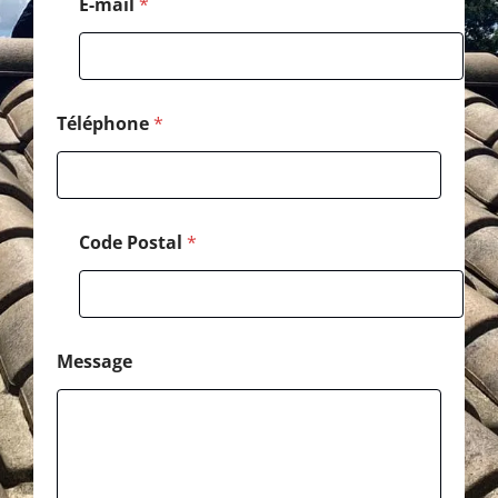
E-mail
*
a
i
l
Téléphone
*
Code Postal
*
Message