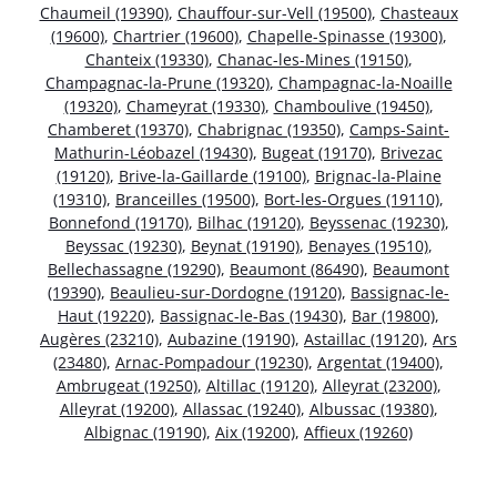
Chaumeil (19390)
,
Chauffour-sur-Vell (19500)
,
Chasteaux
(19600)
,
Chartrier (19600)
,
Chapelle-Spinasse (19300)
,
Chanteix (19330)
,
Chanac-les-Mines (19150)
,
Champagnac-la-Prune (19320)
,
Champagnac-la-Noaille
(19320)
,
Chameyrat (19330)
,
Chamboulive (19450)
,
Chamberet (19370)
,
Chabrignac (19350)
,
Camps-Saint-
Mathurin-Léobazel (19430)
,
Bugeat (19170)
,
Brivezac
(19120)
,
Brive-la-Gaillarde (19100)
,
Brignac-la-Plaine
(19310)
,
Branceilles (19500)
,
Bort-les-Orgues (19110)
,
Bonnefond (19170)
,
Bilhac (19120)
,
Beyssenac (19230)
,
Beyssac (19230)
,
Beynat (19190)
,
Benayes (19510)
,
Bellechassagne (19290)
,
Beaumont (86490)
,
Beaumont
(19390)
,
Beaulieu-sur-Dordogne (19120)
,
Bassignac-le-
Haut (19220)
,
Bassignac-le-Bas (19430)
,
Bar (19800)
,
Augères (23210)
,
Aubazine (19190)
,
Astaillac (19120)
,
Ars
(23480)
,
Arnac-Pompadour (19230)
,
Argentat (19400)
,
Ambrugeat (19250)
,
Altillac (19120)
,
Alleyrat (23200)
,
Alleyrat (19200)
,
Allassac (19240)
,
Albussac (19380)
,
Albignac (19190)
,
Aix (19200)
,
Affieux (19260)