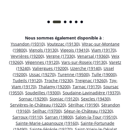
Nous sommes également disponible à
:
Yssandon (19310)
,
Voutezac (19130)
,
Vitrac-sur-Montane
(19800)
,
Vignols (19130)
,
Vigeois (19410)
,
Viam (19170)
,
Veyrières (19200)
,
Vergne (17330)
,
Venarsal (19360)
,
Veix
(19260)
,
Végennes (19120)
,
Vars-sur-Roseix (19130)
,
Varetz
(19240)
,
Valiergues (19200)
,
Uzerche (19140)
,
Ussel
(19200)
,
Ussac (19270)
,
Turenne (19500)
,
Tulle (19000)
,
Tudeils (19120)
,
Troche (19230)
,
Treignac (19260)
,
Toy-
Viam (19170)
,
Thalamy (19200)
,
Tarnac (19170)
,
Soursac
(19550)
,
Soudeilles (19300)
,
Soudaine-Lavinadière (19370)
,
Sornac (19290)
,
Sioniac (19120)
,
Sexcles (19430)
,
Servières-le-Château (19220)
,
Sérilhac (19190)
,
Sérandon
(19160)
,
Seilhac (19700)
,
Ségur-le-Château (19230)
,
Sarroux (19110)
,
Sarran (19800)
,
Salon-la-Tour (19510)
,
Sainte-Marie-Lapanouze (19160)
,
Sainte-Fortunade
(19490)
,
Sainte-Féréole (19270)
,
Saint-Yrieix-le-Déjalat