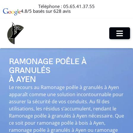
Téléphone :
05.65.41.37.55
4.8/5 basés sur 628 avis
RAMONAGE POÊLE À
GRANULÉS
À AYEN
Le recours au Ramonage poêle à granulés à Ayen
apparaît comme une solution incontournable pour
assurer la sécurité de vos conduits. Au fil des
utilisations, les résidus s’accumulent, rendant le
Ramonage poêle à granulés à Ayen nécessaire. Que
ce soit pour ramonage poêle à bois à Ayen,
ramonage poêle à granulés à Ayen ou ramonage