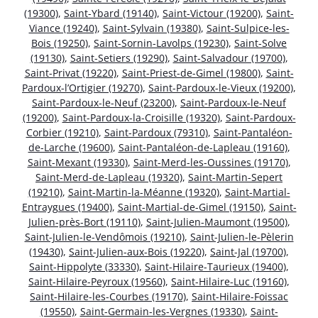
(19300)
,
Saint-Ybard (19140)
,
Saint-Victour (19200)
,
Saint-
Viance (19240)
,
Saint-Sylvain (19380)
,
Saint-Sulpice-les-
Bois (19250)
,
Saint-Sornin-Lavolps (19230)
,
Saint-Solve
(19130)
,
Saint-Setiers (19290)
,
Saint-Salvadour (19700)
,
Saint-Privat (19220)
,
Saint-Priest-de-Gimel (19800)
,
Saint-
Pardoux-l’Ortigier (19270)
,
Saint-Pardoux-le-Vieux (19200)
,
Saint-Pardoux-le-Neuf (23200)
,
Saint-Pardoux-le-Neuf
(19200)
,
Saint-Pardoux-la-Croisille (19320)
,
Saint-Pardoux-
Corbier (19210)
,
Saint-Pardoux (79310)
,
Saint-Pantaléon-
de-Larche (19600)
,
Saint-Pantaléon-de-Lapleau (19160)
,
Saint-Mexant (19330)
,
Saint-Merd-les-Oussines (19170)
,
Saint-Merd-de-Lapleau (19320)
,
Saint-Martin-Sepert
(19210)
,
Saint-Martin-la-Méanne (19320)
,
Saint-Martial-
Entraygues (19400)
,
Saint-Martial-de-Gimel (19150)
,
Saint-
Julien-près-Bort (19110)
,
Saint-Julien-Maumont (19500)
,
Saint-Julien-le-Vendômois (19210)
,
Saint-Julien-le-Pèlerin
(19430)
,
Saint-Julien-aux-Bois (19220)
,
Saint-Jal (19700)
,
Saint-Hippolyte (33330)
,
Saint-Hilaire-Taurieux (19400)
,
Saint-Hilaire-Peyroux (19560)
,
Saint-Hilaire-Luc (19160)
,
Saint-Hilaire-les-Courbes (19170)
,
Saint-Hilaire-Foissac
(19550)
,
Saint-Germain-les-Vergnes (19330)
,
Saint-