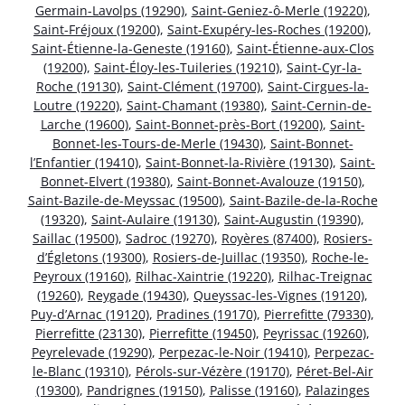
Germain-Lavolps (19290)
,
Saint-Geniez-ô-Merle (19220)
,
Saint-Fréjoux (19200)
,
Saint-Exupéry-les-Roches (19200)
,
Saint-Étienne-la-Geneste (19160)
,
Saint-Étienne-aux-Clos
(19200)
,
Saint-Éloy-les-Tuileries (19210)
,
Saint-Cyr-la-
Roche (19130)
,
Saint-Clément (19700)
,
Saint-Cirgues-la-
Loutre (19220)
,
Saint-Chamant (19380)
,
Saint-Cernin-de-
Larche (19600)
,
Saint-Bonnet-près-Bort (19200)
,
Saint-
Bonnet-les-Tours-de-Merle (19430)
,
Saint-Bonnet-
l’Enfantier (19410)
,
Saint-Bonnet-la-Rivière (19130)
,
Saint-
Bonnet-Elvert (19380)
,
Saint-Bonnet-Avalouze (19150)
,
Saint-Bazile-de-Meyssac (19500)
,
Saint-Bazile-de-la-Roche
(19320)
,
Saint-Aulaire (19130)
,
Saint-Augustin (19390)
,
Saillac (19500)
,
Sadroc (19270)
,
Royères (87400)
,
Rosiers-
d’Égletons (19300)
,
Rosiers-de-Juillac (19350)
,
Roche-le-
Peyroux (19160)
,
Rilhac-Xaintrie (19220)
,
Rilhac-Treignac
(19260)
,
Reygade (19430)
,
Queyssac-les-Vignes (19120)
,
Puy-d’Arnac (19120)
,
Pradines (19170)
,
Pierrefitte (79330)
,
Pierrefitte (23130)
,
Pierrefitte (19450)
,
Peyrissac (19260)
,
Peyrelevade (19290)
,
Perpezac-le-Noir (19410)
,
Perpezac-
le-Blanc (19310)
,
Pérols-sur-Vézère (19170)
,
Péret-Bel-Air
(19300)
,
Pandrignes (19150)
,
Palisse (19160)
,
Palazinges