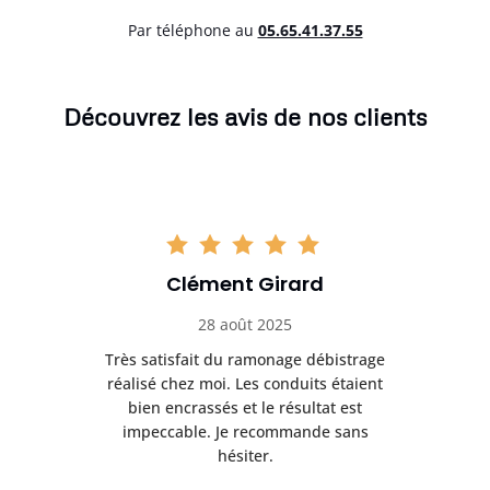
Par téléphone au
05.65.41.37.55
Découvrez les avis de nos clients
Clément Girard
28 août 2025
e
Très satisfait du ramonage débistrage
née.
réalisé chez moi. Les conduits étaient
déb
et
bien encrassés et le résultat est
ret
 et
impeccable. Je recommande sans
hésiter.