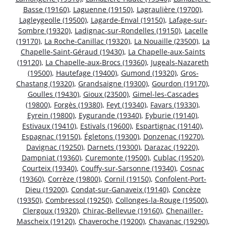
Basse (19160)
,
Laguenne (19150)
,
Lagraulière (19700)
,
Lagleygeolle (19500)
,
Lagarde-Enval (19150)
,
Lafage-sur-
Sombre (19320)
,
Ladignac-sur-Rondelles (19150)
,
Lacelle
(19170)
,
La Roche-Canillac (19320)
,
La Nouaille (23500)
,
La
Chapelle-Saint-Géraud (19430)
,
La Chapelle-aux-Saints
(19120)
,
La Chapelle-aux-Brocs (19360)
,
Jugeals-Nazareth
(19500)
,
Hautefage (19400)
,
Gumond (19320)
,
Gros-
Chastang (19320)
,
Grandsaigne (19300)
,
Gourdon (19170)
,
Goulles (19430)
,
Gioux (23500)
,
Gimel-les-Cascades
(19800)
,
Forgès (19380)
,
Feyt (19340)
,
Favars (19330)
,
Eyrein (19800)
,
Eygurande (19340)
,
Eyburie (19140)
,
Estivaux (19410)
,
Estivals (19600)
,
Espartignac (19140)
,
Espagnac (19150)
,
Égletons (19300)
,
Donzenac (19270)
,
Davignac (19250)
,
Darnets (19300)
,
Darazac (19220)
,
Dampniat (19360)
,
Curemonte (19500)
,
Cublac (19520)
,
Courteix (19340)
,
Couffy-sur-Sarsonne (19340)
,
Cosnac
(19360)
,
Corrèze (19800)
,
Cornil (19150)
,
Confolent-Port-
Dieu (19200)
,
Condat-sur-Ganaveix (19140)
,
Concèze
(19350)
,
Combressol (19250)
,
Collonges-la-Rouge (19500)
,
Clergoux (19320)
,
Chirac-Bellevue (19160)
,
Chenailler-
Mascheix (19120)
,
Chaveroche (19200)
,
Chavanac (19290)
,