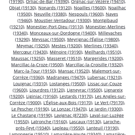
(19190)
,
Orliac-de-Bar (19390)
,
Orgnac-sur-Vézère (19410)
,
Objat (19130)
,
Nonards (19120)
,
Noailles (19600)
,
Noailhac
(19500)
,
Neuville (19380)
,
Nespouls (19600)
,
Naves
(19460)
,
Moustier-Ventadour (19300)
,
Montgibaud
(19210)
,
Monestier-Port-Dieu (19110)
,
Monestier-Merlines
(19340)
,
Monceaux-sur-Dordogne (19400)
,
Millevaches
(19290)
,
Meyssac (19500)
,
Meyrignac-l’Église (19800)
,
Meymac (19250)
,
Mestes (19200)
,
Merlines (19340)
,
Mercœur (19430)
,
Ménoire (19190)
,
Meilhards (19510)
,
Maussac (19250)
,
Masseret (19510)
,
Margerides (19200)
,
Marcillac-la-Croze (19500)
,
Marcillac-la-Croisille (19320)
,
Marc-la-Tour (19150)
,
Mansac (19520)
,
Malemort-sur-
Corrèze (19360)
,
Madranges (19470)
,
Lubersac (19210)
,
Louignac (19310)
,
Lostanges (19500)
,
Lissac-sur-Couze
(19600)
,
Liourdres (19120)
,
Ligneyrac (19500)
,
Lignareix
(19200)
,
Liginiac (19160)
,
Lestards (19170)
,
Les Angles-sur-
Corrèze (19000)
,
L’Église-aux-Bois (19170)
,
Le Vert (79170)
,
Le Pescher (19190)
,
Le Lonzac (19470)
,
Le Jardin (19300)
,
Le Chastang (19190)
,
Lavignac (87230)
,
Laval-sur-Luzège
(19550)
,
Latronche (19160)
,
Lascaux (19130)
,
Laroche-
près-Feyt (19340)
,
Lapleau (19550)
,
Lanteuil (19190)
,
Lamongerie (19510)
,
Lamazière-Haute (19340)
,
Lamazière-