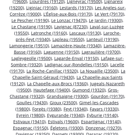
(19600)
,
Liourdres (19120)
,
Ligneyrac (19500)
,
Lignareix
(19200)
,
Liginiac (19160)
,
Lestards (19170)
,
Les Angles-sur-
Corrèze (19000)
,
L’Église-aux-Bois (19170)
,
Le Vert (79170)
,
Le Pescher (19190)
,
Le Lonzac (19470)
,
Le Jardin (19300)
,
Le Chastang (19190)
,
Lavignac (87230)
,
Laval-sur-Luzège
(19550)
,
Latronche (19160)
,
Lascaux (19130)
,
Laroche-
près-Feyt (19340)
,
Lapleau (19550)
,
Lanteuil (19190)
,
Lamongerie (19510)
,
Lamazière-Haute (19340)
,
Lamazière-
Basse (19160)
,
Laguenne (19150)
,
Lagraulière (19700)
,
Lagleygeolle (19500)
,
Lagarde-Enval (19150)
,
Lafage-sur-
Sombre (19320)
,
Ladignac-sur-Rondelles (19150)
,
Lacelle
(19170)
,
La Roche-Canillac (19320)
,
La Nouaille (23500)
,
La
Chapelle-Saint-Géraud (19430)
,
La Chapelle-aux-Saints
(19120)
,
La Chapelle-aux-Brocs (19360)
,
Jugeals-Nazareth
(19500)
,
Hautefage (19400)
,
Gumond (19320)
,
Gros-
Chastang (19320)
,
Grandsaigne (19300)
,
Gourdon (19170)
,
Goulles (19430)
,
Gioux (23500)
,
Gimel-les-Cascades
(19800)
,
Forgès (19380)
,
Feyt (19340)
,
Favars (19330)
,
Eyrein (19800)
,
Eygurande (19340)
,
Eyburie (19140)
,
Estivaux (19410)
,
Estivals (19600)
,
Espartignac (19140)
,
Espagnac (19150)
,
Égletons (19300)
,
Donzenac (19270)
,
Davignac (19250)
,
Darnets (19300)
,
Darazac (19220)
,