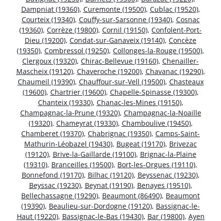
Dampniat (19360)
,
Curemonte (19500)
,
Cublac (19520)
,
Courteix (19340)
,
Couffy-sur-Sarsonne (19340)
,
Cosnac
(19360)
,
Corrèze (19800)
,
Cornil (19150)
,
Confolent-Port-
Dieu (19200)
,
Condat-sur-Ganaveix (19140)
,
Concèze
(19350)
,
Combressol (19250)
,
Collonges-la-Rouge (19500)
,
Clergoux (19320)
,
Chirac-Bellevue (19160)
,
Chenailler-
Mascheix (19120)
,
Chaveroche (19200)
,
Chavanac (19290)
,
Chaumeil (19390)
,
Chauffour-sur-Vell (19500)
,
Chasteaux
(19600)
,
Chartrier (19600)
,
Chapelle-Spinasse (19300)
,
Chanteix (19330)
,
Chanac-les-Mines (19150)
,
Champagnac-la-Prune (19320)
,
Champagnac-la-Noaille
(19320)
,
Chameyrat (19330)
,
Chamboulive (19450)
,
Chamberet (19370)
,
Chabrignac (19350)
,
Camps-Saint-
Mathurin-Léobazel (19430)
,
Bugeat (19170)
,
Brivezac
(19120)
,
Brive-la-Gaillarde (19100)
,
Brignac-la-Plaine
(19310)
,
Branceilles (19500)
,
Bort-les-Orgues (19110)
,
Bonnefond (19170)
,
Bilhac (19120)
,
Beyssenac (19230)
,
Beyssac (19230)
,
Beynat (19190)
,
Benayes (19510)
,
Bellechassagne (19290)
,
Beaumont (86490)
,
Beaumont
(19390)
,
Beaulieu-sur-Dordogne (19120)
,
Bassignac-le-
Haut (19220)
,
Bassignac-le-Bas (19430)
,
Bar (19800)
,
Ayen