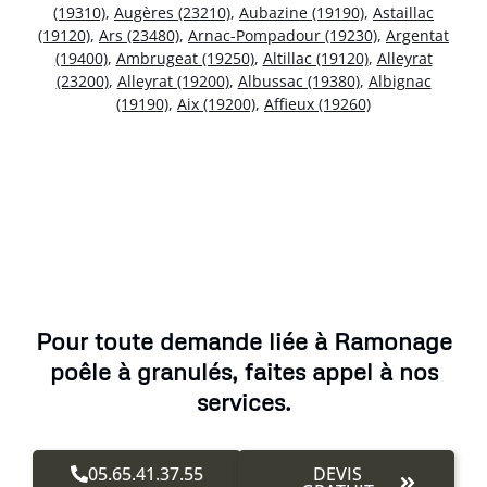
(19310)
,
Augères (23210)
,
Aubazine (19190)
,
Astaillac
(19120)
,
Ars (23480)
,
Arnac-Pompadour (19230)
,
Argentat
(19400)
,
Ambrugeat (19250)
,
Altillac (19120)
,
Alleyrat
(23200)
,
Alleyrat (19200)
,
Albussac (19380)
,
Albignac
(19190)
,
Aix (19200)
,
Affieux (19260)
Pour toute demande liée à Ramonage
poêle à granulés, faites appel à nos
services.
05.65.41.37.55
DEVIS