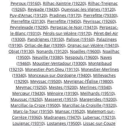
Peyroux (19160)
,
Rilhac-Xaintrie (19220)
,
Rilhac-Treignac
(19260)
,
Reygade (19430)
,
Queyssac-les-Vignes (19120)
,
Puy-d’Arnac (19120)
,
Pradines (19170)
,
Pierrefitte (79330)
,
Pierrefitte (23130)
,
Pierrefitte (19450)
,
Peyrissac (19260)
,
Peyrelevade (19290)
,
Perpezac-le-Noir (19410)
,
Perpezac-
le-Blanc (19310)
,
Pérols-sur-Vézère (19170)
,
Péret-Bel-Air
(19300)
,
Pandrignes (19150)
,
Palisse (19160)
,
Palazinges
(19190)
,
Orliac-de-Bar (19390)
,
Orgnac-sur-Vézère (19410)
,
Objat (19130)
,
Nonards (19120)
,
Noailles (19600)
,
Noailhac
(19500)
,
Neuville (19380)
,
Nespouls (19600)
,
Naves
(19460)
,
Moustier-Ventadour (19300)
,
Montgibaud
(19210)
,
Monestier-Port-Dieu (19110)
,
Monestier-Merlines
(19340)
,
Monceaux-sur-Dordogne (19400)
,
Millevaches
(19290)
,
Meyssac (19500)
,
Meyrignac-l’Église (19800)
,
Meymac (19250)
,
Mestes (19200)
,
Merlines (19340)
,
Mercœur (19430)
,
Ménoire (19190)
,
Meilhards (19510)
,
Maussac (19250)
,
Masseret (19510)
,
Margerides (19200)
,
Marcillac-la-Croze (19500)
,
Marcillac-la-Croisille (19320)
,
Marc-la-Tour (19150)
,
Mansac (19520)
,
Malemort-sur-
Corrèze (19360)
,
Madranges (19470)
,
Lubersac (19210)
,
Louignac (19310)
,
Lostanges (19500)
,
Lissac-sur-Couze