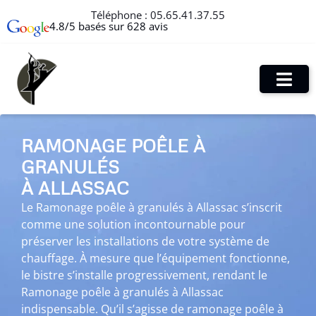
Téléphone :
05.65.41.37.55
4.8/5 basés sur 628 avis
RAMONAGE POÊLE À
GRANULÉS
À ALLASSAC
Le Ramonage poêle à granulés à Allassac s’inscrit
comme une solution incontournable pour
préserver les installations de votre système de
chauffage. À mesure que l’équipement fonctionne,
le bistre s’installe progressivement, rendant le
Ramonage poêle à granulés à Allassac
indispensable. Qu’il s’agisse de ramonage poêle à