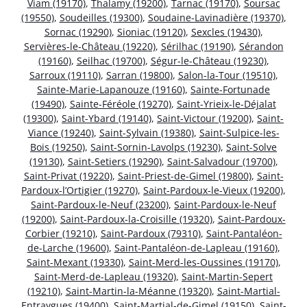
Viam (19170)
,
Thalamy (19200)
,
Tarnac (19170)
,
Soursac
(19550)
,
Soudeilles (19300)
,
Soudaine-Lavinadière (19370)
,
Sornac (19290)
,
Sioniac (19120)
,
Sexcles (19430)
,
Servières-le-Château (19220)
,
Sérilhac (19190)
,
Sérandon
(19160)
,
Seilhac (19700)
,
Ségur-le-Château (19230)
,
Sarroux (19110)
,
Sarran (19800)
,
Salon-la-Tour (19510)
,
Sainte-Marie-Lapanouze (19160)
,
Sainte-Fortunade
(19490)
,
Sainte-Féréole (19270)
,
Saint-Yrieix-le-Déjalat
(19300)
,
Saint-Ybard (19140)
,
Saint-Victour (19200)
,
Saint-
Viance (19240)
,
Saint-Sylvain (19380)
,
Saint-Sulpice-les-
Bois (19250)
,
Saint-Sornin-Lavolps (19230)
,
Saint-Solve
(19130)
,
Saint-Setiers (19290)
,
Saint-Salvadour (19700)
,
Saint-Privat (19220)
,
Saint-Priest-de-Gimel (19800)
,
Saint-
Pardoux-l’Ortigier (19270)
,
Saint-Pardoux-le-Vieux (19200)
,
Saint-Pardoux-le-Neuf (23200)
,
Saint-Pardoux-le-Neuf
(19200)
,
Saint-Pardoux-la-Croisille (19320)
,
Saint-Pardoux-
Corbier (19210)
,
Saint-Pardoux (79310)
,
Saint-Pantaléon-
de-Larche (19600)
,
Saint-Pantaléon-de-Lapleau (19160)
,
Saint-Mexant (19330)
,
Saint-Merd-les-Oussines (19170)
,
Saint-Merd-de-Lapleau (19320)
,
Saint-Martin-Sepert
(19210)
,
Saint-Martin-la-Méanne (19320)
,
Saint-Martial-
Entraygues (19400)
,
Saint-Martial-de-Gimel (19150)
,
Saint-