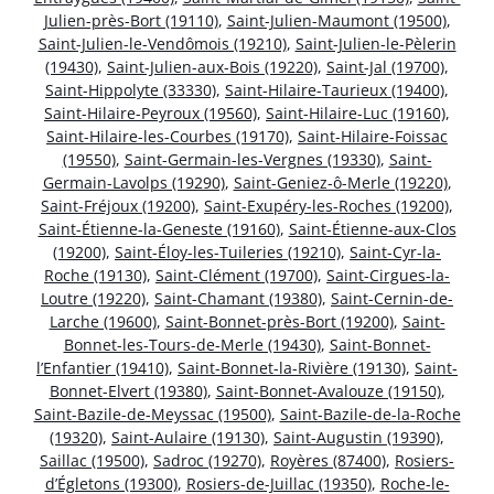
Julien-près-Bort (19110)
,
Saint-Julien-Maumont (19500)
,
Saint-Julien-le-Vendômois (19210)
,
Saint-Julien-le-Pèlerin
(19430)
,
Saint-Julien-aux-Bois (19220)
,
Saint-Jal (19700)
,
Saint-Hippolyte (33330)
,
Saint-Hilaire-Taurieux (19400)
,
Saint-Hilaire-Peyroux (19560)
,
Saint-Hilaire-Luc (19160)
,
Saint-Hilaire-les-Courbes (19170)
,
Saint-Hilaire-Foissac
(19550)
,
Saint-Germain-les-Vergnes (19330)
,
Saint-
Germain-Lavolps (19290)
,
Saint-Geniez-ô-Merle (19220)
,
Saint-Fréjoux (19200)
,
Saint-Exupéry-les-Roches (19200)
,
Saint-Étienne-la-Geneste (19160)
,
Saint-Étienne-aux-Clos
(19200)
,
Saint-Éloy-les-Tuileries (19210)
,
Saint-Cyr-la-
Roche (19130)
,
Saint-Clément (19700)
,
Saint-Cirgues-la-
Loutre (19220)
,
Saint-Chamant (19380)
,
Saint-Cernin-de-
Larche (19600)
,
Saint-Bonnet-près-Bort (19200)
,
Saint-
Bonnet-les-Tours-de-Merle (19430)
,
Saint-Bonnet-
l’Enfantier (19410)
,
Saint-Bonnet-la-Rivière (19130)
,
Saint-
Bonnet-Elvert (19380)
,
Saint-Bonnet-Avalouze (19150)
,
Saint-Bazile-de-Meyssac (19500)
,
Saint-Bazile-de-la-Roche
(19320)
,
Saint-Aulaire (19130)
,
Saint-Augustin (19390)
,
Saillac (19500)
,
Sadroc (19270)
,
Royères (87400)
,
Rosiers-
d’Égletons (19300)
,
Rosiers-de-Juillac (19350)
,
Roche-le-