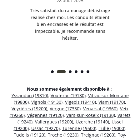
28 août 2025
e
Très satisfait du ramonage débistrage
née.
réalisé chez moi. Les conduits étaient
déb
et
bien encrassés et le résultat est
ret
 et
impeccable. Je recommande sans
hésiter.
Nous sommes également disponible à
:
Yssandon (19310)
,
Voutezac (19130)
,
Vitrac-sur-Montane
(19800)
,
Vignols (19130)
,
Vigeois (19410)
,
Viam (19170)
,
Veyrières (19200)
,
Vergne (17330)
,
Venarsal (19360)
,
Veix
(19260)
,
Végennes (19120)
,
Vars-sur-Roseix (19130)
,
Varetz
(19240)
,
Valiergues (19200)
,
Uzerche (19140)
,
Ussel
(19200)
,
Ussac (19270)
,
Turenne (19500)
,
Tulle (19000)
,
Tudeils (19120)
,
Troche (19230)
,
Treignac (19260)
,
Toy-