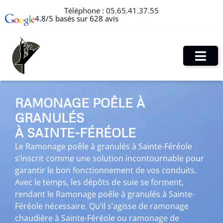
Téléphone :
05.65.41.37.55
4.8/5 basés sur 628 avis
RAMONAGE POÊLE À
GRANULÉS
À SAINTE-FÉRÉOLE
Le Ramonage poêle à granulés à Sainte-Féréole
s’inscrit comme une solution incontournable pour
garantir le bon fonctionnement de vos conduits.
Avec le temps, les dépôts de suie se forment,
rendant le Ramonage poêle à granulés à Sainte-
Féréole nécessaire. Qu’il s’agisse de ramonage
chaudière à Sainte-Féréole ou ramonage de