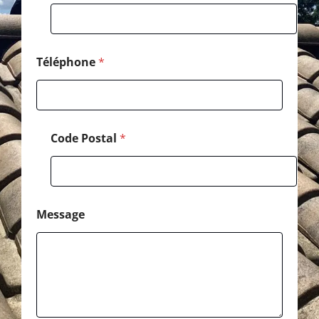
s
s
a
g
e
Téléphone
*
C
o
d
e
Code Postal
*
Message