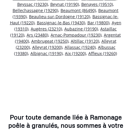
Beyssac (19230)
,
Beynat (19190)
,
Benayes (19510)
,
Bellechassagne (19290)
,
Beaumont (86490)
,
Beaumont
(19390)
,
Beaulieu-sur-Dordogne (19120)
,
Bassignac-le-
Haut (19220)
,
Bassignac-le-Bas (19430)
,
Bar (19800)
,
Ayen
(19310)
,
Augères (23210)
,
Aubazine (19190)
,
Astaillac
(19120)
,
Ars (23480)
,
Arnac-Pompadour (19230)
,
Argentat
(19400)
,
Ambrugeat (19250)
,
Altillac (19120)
,
Alleyrat
(23200)
,
Alleyrat (19200)
,
Allassac (19240)
,
Albussac
(19380)
,
Albignac (19190)
,
Aix (19200)
,
Affieux (19260)
Pour toute demande liée à Ramonage
poêle à granulés, nous sommes à votre