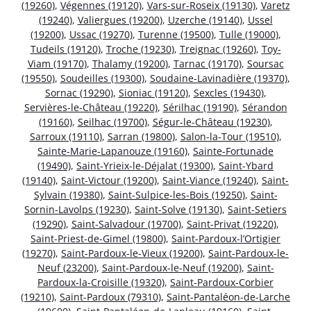
(19260)
,
Végennes (19120)
,
Vars-sur-Roseix (19130)
,
Varetz
(19240)
,
Valiergues (19200)
,
Uzerche (19140)
,
Ussel
(19200)
,
Ussac (19270)
,
Turenne (19500)
,
Tulle (19000)
,
Tudeils (19120)
,
Troche (19230)
,
Treignac (19260)
,
Toy-
Viam (19170)
,
Thalamy (19200)
,
Tarnac (19170)
,
Soursac
(19550)
,
Soudeilles (19300)
,
Soudaine-Lavinadière (19370)
,
Sornac (19290)
,
Sioniac (19120)
,
Sexcles (19430)
,
Servières-le-Château (19220)
,
Sérilhac (19190)
,
Sérandon
(19160)
,
Seilhac (19700)
,
Ségur-le-Château (19230)
,
Sarroux (19110)
,
Sarran (19800)
,
Salon-la-Tour (19510)
,
Sainte-Marie-Lapanouze (19160)
,
Sainte-Fortunade
(19490)
,
Saint-Yrieix-le-Déjalat (19300)
,
Saint-Ybard
(19140)
,
Saint-Victour (19200)
,
Saint-Viance (19240)
,
Saint-
Sylvain (19380)
,
Saint-Sulpice-les-Bois (19250)
,
Saint-
Sornin-Lavolps (19230)
,
Saint-Solve (19130)
,
Saint-Setiers
(19290)
,
Saint-Salvadour (19700)
,
Saint-Privat (19220)
,
Saint-Priest-de-Gimel (19800)
,
Saint-Pardoux-l’Ortigier
(19270)
,
Saint-Pardoux-le-Vieux (19200)
,
Saint-Pardoux-le-
Neuf (23200)
,
Saint-Pardoux-le-Neuf (19200)
,
Saint-
Pardoux-la-Croisille (19320)
,
Saint-Pardoux-Corbier
(19210)
,
Saint-Pardoux (79310)
,
Saint-Pantaléon-de-Larche