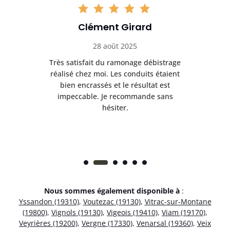
Clément Girard
28 août 2025
e
Très satisfait du ramonage débistrage
née.
réalisé chez moi. Les conduits étaient
déb
et
bien encrassés et le résultat est
ret
 et
impeccable. Je recommande sans
hésiter.
Nous sommes également disponible à
:
Yssandon (19310)
,
Voutezac (19130)
,
Vitrac-sur-Montane
(19800)
,
Vignols (19130)
,
Vigeois (19410)
,
Viam (19170)
,
Veyrières (19200)
,
Vergne (17330)
,
Venarsal (19360)
,
Veix