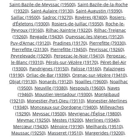
Saint-Bazile-de-Meyssac (19500)
,
Saint-Bazile-de-la-Roche
(19320)
,
Saint-Aulaire (19130)
,
Saint-Augustin (19390)
,
Saillac (19500)
,
Sadroc (19270)
,
Royères (87400)
,
Rosiers-
d’Égletons (19300)
,
Rosiers-de-Juillac (19350)
,
Roche-le-
Peyroux (19160)
,
Rilhac-Xaintrie (19220)
,
Rilhac-Treignac
(19260)
,
Reygade (19430)
,
Queyssac-les-Vignes (19120)
,
Puy-d’Arnac (19120)
,
Pradines (19170)
,
Pierrefitte (79330)
,
Pierrefitte (23130)
,
Pierrefitte (19450)
,
Peyrissac (19260)
,
Peyrelevade (19290)
,
Perpezac-le-Noir (19410)
,
Perpezac-
le-Blanc (19310)
,
Pérols-sur-Vézère (19170)
,
Péret-Bel-Air
(19300)
,
Pandrignes (19150)
,
Palisse (19160)
,
Palazinges
(19190)
,
Orliac-de-Bar (19390)
,
Orgnac-sur-Vézère (19410)
,
Objat (19130)
,
Nonards (19120)
,
Noailles (19600)
,
Noailhac
(19500)
,
Neuville (19380)
,
Nespouls (19600)
,
Naves
(19460)
,
Moustier-Ventadour (19300)
,
Montgibaud
(19210)
,
Monestier-Port-Dieu (19110)
,
Monestier-Merlines
(19340)
,
Monceaux-sur-Dordogne (19400)
,
Millevaches
(19290)
,
Meyssac (19500)
,
Meyrignac-l’Église (19800)
,
Meymac (19250)
,
Mestes (19200)
,
Merlines (19340)
,
Mercœur (19430)
,
Ménoire (19190)
,
Meilhards (19510)
,
Maussac (19250)
,
Masseret (19510)
,
Margerides (19200)
,