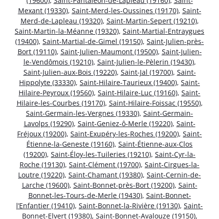
(19600)
,
Saint-Pantaléon-de-Lapleau (19160)
,
Saint-
Mexant (19330)
,
Saint-Merd-les-Oussines (19170)
,
Saint-
Merd-de-Lapleau (19320)
,
Saint-Martin-Sepert (19210)
,
Saint-Martin-la-Méanne (19320)
,
Saint-Martial-Entraygues
(19400)
,
Saint-Martial-de-Gimel (19150)
,
Saint-Julien-près-
Bort (19110)
,
Saint-Julien-Maumont (19500)
,
Saint-Julien-
le-Vendômois (19210)
,
Saint-Julien-le-Pèlerin (19430)
,
Saint-Julien-aux-Bois (19220)
,
Saint-Jal (19700)
,
Saint-
Hippolyte (33330)
,
Saint-Hilaire-Taurieux (19400)
,
Saint-
Hilaire-Peyroux (19560)
,
Saint-Hilaire-Luc (19160)
,
Saint-
Hilaire-les-Courbes (19170)
,
Saint-Hilaire-Foissac (19550)
,
Saint-Germain-les-Vergnes (19330)
,
Saint-Germain-
Lavolps (19290)
,
Saint-Geniez-ô-Merle (19220)
,
Saint-
Fréjoux (19200)
,
Saint-Exupéry-les-Roches (19200)
,
Saint-
Étienne-la-Geneste (19160)
,
Saint-Étienne-aux-Clos
(19200)
,
Saint-Éloy-les-Tuileries (19210)
,
Saint-Cyr-la-
Roche (19130)
,
Saint-Clément (19700)
,
Saint-Cirgues-la-
Loutre (19220)
,
Saint-Chamant (19380)
,
Saint-Cernin-de-
Larche (19600)
,
Saint-Bonnet-près-Bort (19200)
,
Saint-
Bonnet-les-Tours-de-Merle (19430)
,
Saint-Bonnet-
l’Enfantier (19410)
,
Saint-Bonnet-la-Rivière (19130)
,
Saint-
Bonnet-Elvert (19380)
,
Saint-Bonnet-Avalouze (19150)
,