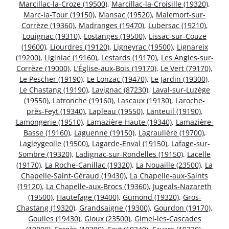
Marcillac-la-Croze (19500)
,
Marcillac-la-Croisille (19320)
,
Marc-la-Tour (19150)
,
Mansac (19520)
,
Malemort-sur-
Corrèze (19360)
,
Madranges (19470)
,
Lubersac (19210)
,
Louignac (19310)
,
Lostanges (19500)
,
Lissac-sur-Couze
(19600)
,
Liourdres (19120)
,
Ligneyrac (19500)
,
Lignareix
(19200)
,
Liginiac (19160)
,
Lestards (19170)
,
Les Angles-sur-
Corrèze (19000)
,
L’Église-aux-Bois (19170)
,
Le Vert (79170)
,
Le Pescher (19190)
,
Le Lonzac (19470)
,
Le Jardin (19300)
,
Le Chastang (19190)
,
Lavignac (87230)
,
Laval-sur-Luzège
(19550)
,
Latronche (19160)
,
Lascaux (19130)
,
Laroche-
près-Feyt (19340)
,
Lapleau (19550)
,
Lanteuil (19190)
,
Lamongerie (19510)
,
Lamazière-Haute (19340)
,
Lamazière-
Basse (19160)
,
Laguenne (19150)
,
Lagraulière (19700)
,
Lagleygeolle (19500)
,
Lagarde-Enval (19150)
,
Lafage-sur-
Sombre (19320)
,
Ladignac-sur-Rondelles (19150)
,
Lacelle
(19170)
,
La Roche-Canillac (19320)
,
La Nouaille (23500)
,
La
Chapelle-Saint-Géraud (19430)
,
La Chapelle-aux-Saints
(19120)
,
La Chapelle-aux-Brocs (19360)
,
Jugeals-Nazareth
(19500)
,
Hautefage (19400)
,
Gumond (19320)
,
Gros-
Chastang (19320)
,
Grandsaigne (19300)
,
Gourdon (19170)
,
Goulles (19430)
,
Gioux (23500)
,
Gimel-les-Cascades