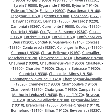
(19800)
,
Forgès (19380)
,
Feyt (19340)
,
Favars (19330)
,
Eyrein (19800)
,
Eygurande (19340)
,
Eyburie (19140)
,
Estivaux (19410)
,
Estivals (19600)
,
Espartignac (19140)
,
Espagnac (19150)
,
Égletons (19300)
,
Donzenac (19270)
,
Davignac (19250)
,
Darnets (19300)
,
Darazac (19220)
,
Dampniat (19360)
,
Curemonte (19500)
,
Cublac (19520)
,
Courteix (19340)
,
Couffy-sur-Sarsonne (19340)
,
Cosnac
(19360)
,
Corrèze (19800)
,
Cornil (19150)
,
Confolent-Port-
Dieu (19200)
,
Condat-sur-Ganaveix (19140)
,
Concèze
(19350)
,
Combressol (19250)
,
Collonges-la-Rouge (19500)
,
Clergoux (19320)
,
Chirac-Bellevue (19160)
,
Chenailler-
Mascheix (19120)
,
Chaveroche (19200)
,
Chavanac (19290)
,
Chaumeil (19390)
,
Chauffour-sur-Vell (19500)
,
Chasteaux
(19600)
,
Chartrier (19600)
,
Chapelle-Spinasse (19300)
,
Chanteix (19330)
,
Chanac-les-Mines (19150)
,
Champagnac-la-Prune (19320)
,
Champagnac-la-Noaille
(19320)
,
Chameyrat (19330)
,
Chamboulive (19450)
,
Chamberet (19370)
,
Chabrignac (19350)
,
Camps-Saint-
Mathurin-Léobazel (19430)
,
Bugeat (19170)
,
Brivezac
(19120)
,
Brive-la-Gaillarde (19100)
,
Brignac-la-Plaine
(19310)
,
Branceilles (19500)
,
Bort-les-Orgues (19110)
,
Bonnefond (19170)
,
Bilhac (19120)
,
Beyssenac (19230)
,